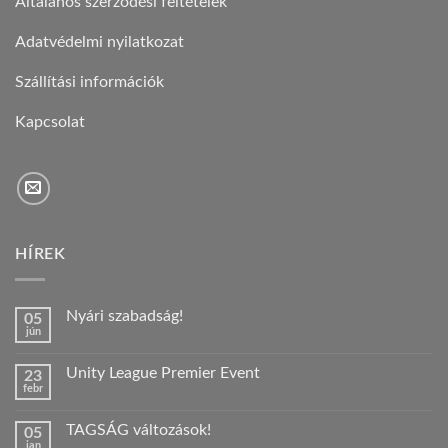
Általános szerződési feltételek
Adatvédelmi nyilatkozat
Szállítási információk
Kapcsolat
HÍREK
Nyári szabadság!
05
jún
Nincs
hozzászólás
a(z)
Unity League Premier Event
23
Nyári
febr
szabadság!
Nincs
bejegyzéshez
hozzászólás
a(z)
TAGSÁG változások!
05
Unity
jan
League