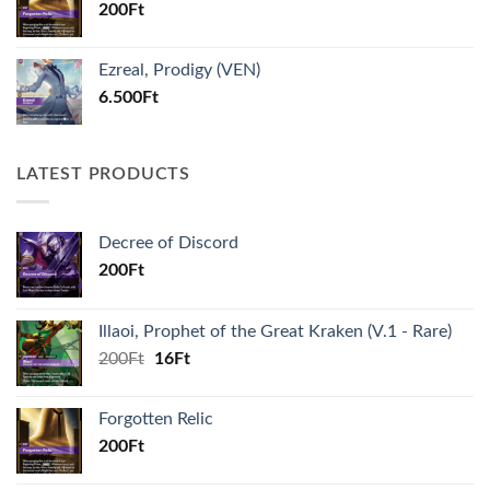
200
Ft
Ezreal, Prodigy (VEN)
6.500
Ft
LATEST PRODUCTS
Decree of Discord
200
Ft
Illaoi, Prophet of the Great Kraken (V.1 - Rare)
Original
Current
200
Ft
16
Ft
price
price
was:
is:
Forgotten Relic
200Ft.
16Ft.
200
Ft