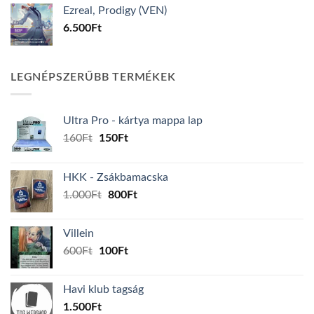
Ezreal, Prodigy (VEN)
6.500
Ft
LEGNÉPSZERŰBB TERMÉKEK
Ultra Pro - kártya mappa lap
Original
Current
160
Ft
150
Ft
price
price
was:
is:
HKK - Zsákbamacska
160Ft.
150Ft.
Original
Current
1.000
Ft
800
Ft
price
price
was:
is:
Villein
1.000Ft.
800Ft.
Original
Current
600
Ft
100
Ft
price
price
was:
is:
Havi klub tagság
600Ft.
100Ft.
1.500
Ft