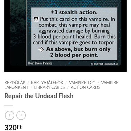
KEZDŐLAP
/
KÁRTYAJÁTÉKOK
/
VAMPIRE TCG
/
VAMPIRE
LAPONKÉNT
/
LIBRARY CARDS
/
ACTION CARDS
Repair the Undead Flesh
320
Ft