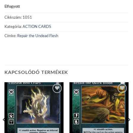
Elfogyott
Cikkszám:
1051
Kategória:
ACTION CARDS
Címke:
Repair the Undead Flesh
KAPCSOLÓDÓ TERMÉKEK
Add to
Add to
wishlist
wishlist