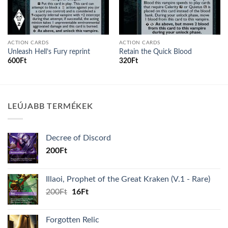
ACTION CARDS
ACTION CARDS
Unleash Hell’s Fury reprint
Retain the Quick Blood
600
Ft
320
Ft
LEÚJABB TERMÉKEK
Decree of Discord
200
Ft
Illaoi, Prophet of the Great Kraken (V.1 - Rare)
Original
Current
200
Ft
16
Ft
price
price
was:
is:
Forgotten Relic
200Ft.
16Ft.