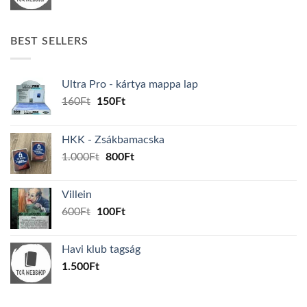
BEST SELLERS
Ultra Pro - kártya mappa lap
Original
Current
160
Ft
150
Ft
price
price
was:
is:
HKK - Zsákbamacska
160Ft.
150Ft.
Original
Current
1.000
Ft
800
Ft
price
price
was:
is:
Villein
1.000Ft.
800Ft.
Original
Current
600
Ft
100
Ft
price
price
was:
is:
Havi klub tagság
600Ft.
100Ft.
1.500
Ft