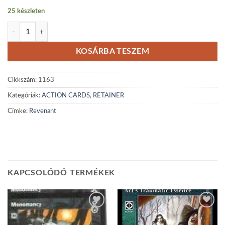
25 készleten
Revenant mennyiség
KOSÁRBA TESZEM
Cikkszám:
1163
Kategóriák:
ACTION CARDS
,
RETAINER
Címke:
Revenant
KAPCSOLÓDÓ TERMÉKEK
Add to
Add to
wishlist
wishlist