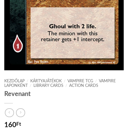
KEZDŐLAP
/
KÁRTYAJÁTÉKOK
/
VAMPIRE TCG
/
VAMPIRE
LAPONKÉNT
/
LIBRARY CARDS
/
ACTION CARDS
Revenant
160
Ft