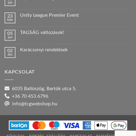
jún
Nincs
hozzászólás
a(z)
Unity League Premier Event
23
Nyári
febr
szabadság!
Nincs
bejegyzéshez
hozzászólás
a(z)
TAGSÁG változások!
05
Unity
jan
League
Nincs
Premier
hozzászólás
Event
a(z)
bejegyzéshez
Karácsonyi rendelések
02
TAGSÁG
dec
változások!
Nincs
bejegyzéshez
hozzászólás
a(z)
Karácsonyi
KAPCSOLAT
rendelések
bejegyzéshez
6035 Ballószög, Bartók utca 5.
+36 70 453 6796
info@tcgwebshop.hu