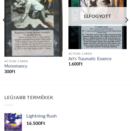
ELFOGYOTT
ACTION CARDS
Art’s Traumatic Essence
ACTION CARDS
1.600
Ft
Monomancy
300
Ft
LEÚJABB TERMÉKEK
Lightning Rush
16.500
Ft