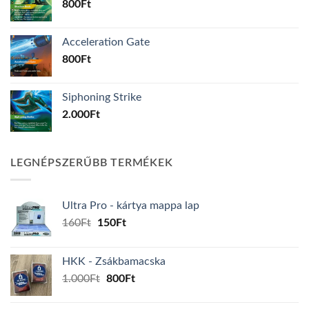
800
Ft
Acceleration Gate
800
Ft
Siphoning Strike
2.000
Ft
LEGNÉPSZERŰBB TERMÉKEK
Ultra Pro - kártya mappa lap
Original
Current
160
Ft
150
Ft
price
price
was:
is:
HKK - Zsákbamacska
160Ft.
150Ft.
Original
Current
1.000
Ft
800
Ft
price
price
was:
is: