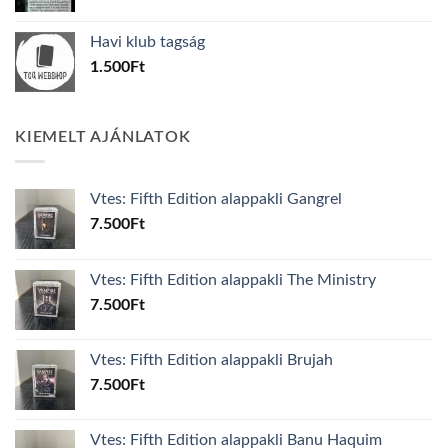
price
price
was:
is:
Havi klub tagság
600Ft.
100Ft.
1.500
Ft
KIEMELT AJÁNLATOK
Vtes: Fifth Edition alappakli Gangrel
7.500
Ft
Vtes: Fifth Edition alappakli The Ministry
7.500
Ft
Vtes: Fifth Edition alappakli Brujah
7.500
Ft
Vtes: Fifth Edition alappakli Banu Haquim