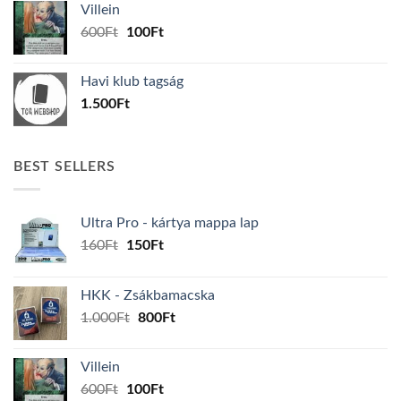
Villein
1.000Ft.
800Ft.
Original
Current
600
Ft
100
Ft
price
price
was:
is:
Havi klub tagság
600Ft.
100Ft.
1.500
Ft
BEST SELLERS
Ultra Pro - kártya mappa lap
Original
Current
160
Ft
150
Ft
price
price
was:
is:
HKK - Zsákbamacska
160Ft.
150Ft.
Original
Current
1.000
Ft
800
Ft
price
price
was:
is:
Villein
1.000Ft.
800Ft.
Original
Current
600
Ft
100
Ft