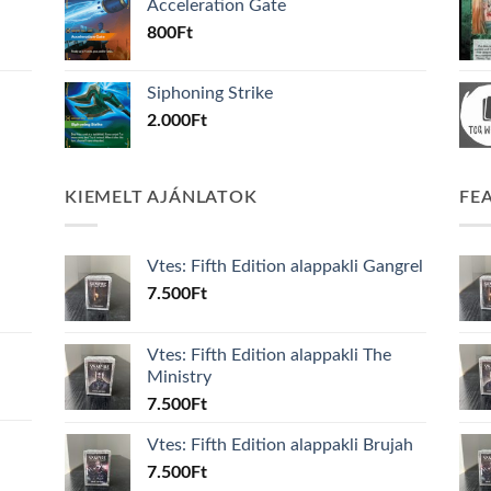
Acceleration Gate
800
Ft
Siphoning Strike
2.000
Ft
KIEMELT AJÁNLATOK
FE
Vtes: Fifth Edition alappakli Gangrel
7.500
Ft
Vtes: Fifth Edition alappakli The
Ministry
7.500
Ft
Vtes: Fifth Edition alappakli Brujah
7.500
Ft