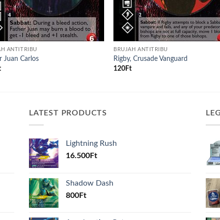
H ANTITRIBU
BRUJAH ANTITRIBU
r Juan Carlos
Rigby, Crusade Vanguard
t
120
Ft
LATEST PRODUCTS
LE
Lightning Rush
16.500
Ft
Shadow Dash
800
Ft