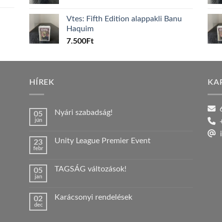
Vtes: Fifth Edition alappakli Banu
Haquim
7.500
Ft
HÍREK
KA
6
Nyári szabadság!
05
jún
+
Nincs
hozzászólás
i
a(z)
Unity League Premier Event
23
Nyári
febr
szabadság!
Nincs
bejegyzéshez
hozzászólás
a(z)
TAGSÁG változások!
05
Unity
jan
League
Nincs
Premier
hozzászólás
Event
a(z)
bejegyzéshez
Karácsonyi rendelések
02
TAGSÁG
dec
változások!
Nincs
bejegyzéshez
hozzászólás
a(z)