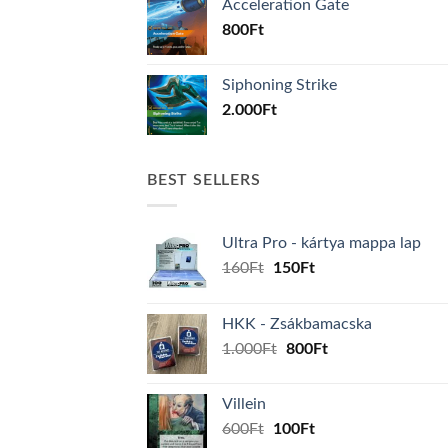
Acceleration Gate
800
Ft
Siphoning Strike
2.000
Ft
BEST SELLERS
Ultra Pro - kártya mappa lap
Original
Current
160
Ft
150
Ft
price
price
was:
is:
HKK - Zsákbamacska
160Ft.
150Ft.
Original
Current
1.000
Ft
800
Ft
price
price
was:
is:
Villein
1.000Ft.
800Ft.
Original
Current
600
Ft
100
Ft