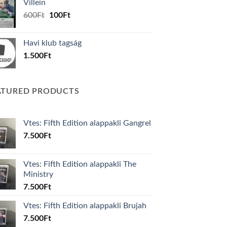
Villein
1.000Ft.
800Ft.
Original
Current
600
Ft
100
Ft
price
price
was:
is:
Havi klub tagság
600Ft.
100Ft.
1.500
Ft
ATURED PRODUCTS
Vtes: Fifth Edition alappakli Gangrel
7.500
Ft
Vtes: Fifth Edition alappakli The
Ministry
7.500
Ft
Vtes: Fifth Edition alappakli Brujah
7.500
Ft