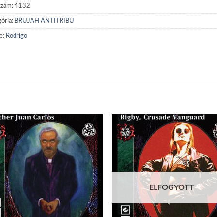
szám:
4132
ória:
BRUJAH ANTITRIBU
e:
Rodrigo
Add to
Add
wishlist
wish
ELFOGYOTT