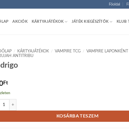
Főoldal
F
ŐLAP
AKCIÓK
KÁRTYAJÁTÉKOK
JÁTÉK KIEGÉSZÍTŐK
KLUB 
DŐLAP
/
KÁRTYAJÁTÉKOK
/
VAMPIRE TCG
/
VAMPIRE LAPONKÉNT
RUJAH ANTITRIBU
drigo
0
Ft
zleten
igo mennyiség
KOSÁRBA TESZEM