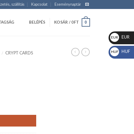
izetés, szállítás
Kapcsolat
Eseménynaptár
0
TAGSÁG
BELÉPÉS
KOSÁR /
0
FT
EUR
EUR
€
HUF
HUF
/
CRYPT CARDS
Ft