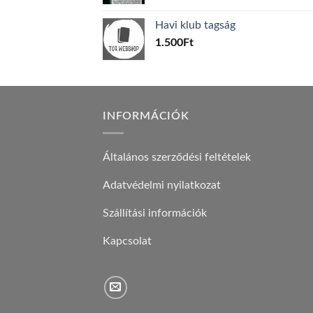
price
price
was:
is:
Havi klub tagság
600Ft.
100Ft.
1.500
Ft
INFORMÁCIÓK
Általános szerződési feltételek
Adatvédelmi nyilatkozat
Szállítási információk
Kapcsolat