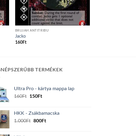
BRUJAH ANTITRIBU
Jacko
160
Ft
GNÉPSZERŰBB TERMÉKEK
Ultra Pro - kártya mappa lap
Original
Current
160
Ft
150
Ft
price
price
was:
is:
HKK - Zsákbamacska
160Ft.
150Ft.
Original
Current
1.000
Ft
800
Ft
price
price
was:
is: