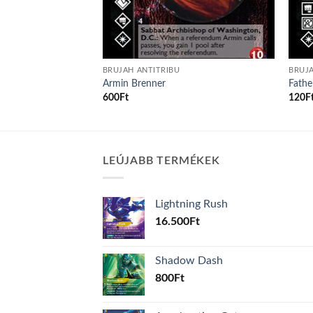
BRUJAH ANTITRIBU
BRUJA
Armin Brenner
Fathe
600
Ft
120
F
LEÚJABB TERMÉKEK
Lightning Rush
16.500
Ft
Shadow Dash
800
Ft