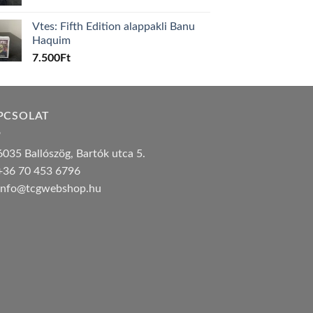
Vtes: Fifth Edition alappakli Banu
Haquim
7.500
Ft
PCSOLAT
035 Ballószög, Bartók utca 5.
36 70 453 6796
nfo@tcgwebshop.hu