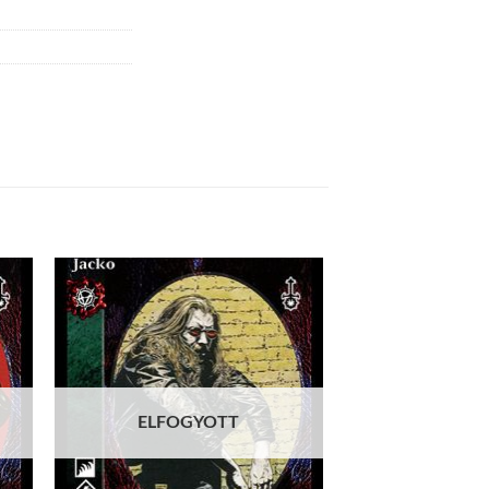
 to
Add to
list
wishlist
ELFOGYOTT