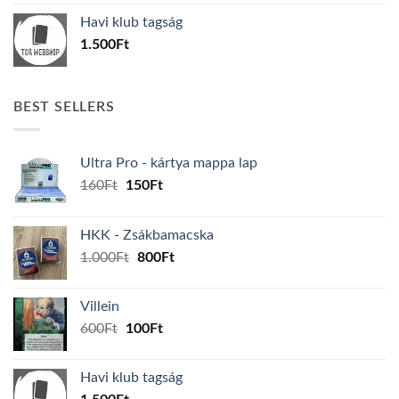
was:
is:
Havi klub tagság
600Ft.
100Ft.
1.500
Ft
BEST SELLERS
Ultra Pro - kártya mappa lap
Original
Current
160
Ft
150
Ft
price
price
was:
is:
HKK - Zsákbamacska
160Ft.
150Ft.
Original
Current
1.000
Ft
800
Ft
price
price
was:
is:
Villein
1.000Ft.
800Ft.
Original
Current
600
Ft
100
Ft
price
price
was:
is:
Havi klub tagság
600Ft.
100Ft.