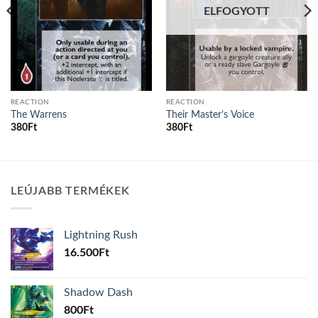
ELFOGYOTT
REACTION
REACTION
The Warrens
Their Master’s Voice
380
Ft
380
Ft
LEÚJABB TERMÉKEK
Lightning Rush
16.500
Ft
Shadow Dash
800
Ft