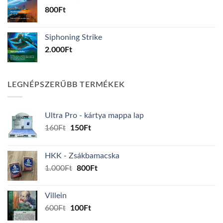
800
Ft
Siphoning Strike
2.000
Ft
LEGNÉPSZERŰBB TERMÉKEK
Ultra Pro - kártya mappa lap
Original
Current
160
Ft
150
Ft
price
price
was:
is:
HKK - Zsákbamacska
160Ft.
150Ft.
Original
Current
1.000
Ft
800
Ft
price
price
was:
is:
Villein
1.000Ft.
800Ft.
Original
Current
600
Ft
100
Ft
price
price