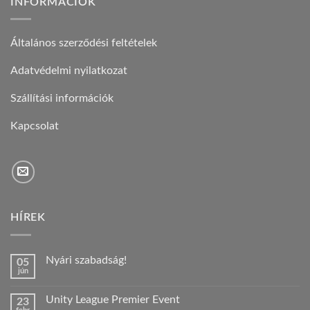
INFORMÁCIÓK
Általános szerződési feltételek
Adatvédelmi nyilatkozat
Szállítási információk
Kapcsolat
HÍREK
Nyári szabadság!
05
jún
Nincs
hozzászólás
a(z)
Unity League Premier Event
23
Nyári