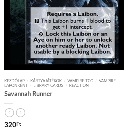
KEZDŐLAP
/
KÁRTYAJÁTÉKOK
/
VAMPIRE TCG
/
VAMPIRE
LAPONKÉNT
/
LIBRARY CARDS
/
REACTION
Savannah Runner
320
Ft