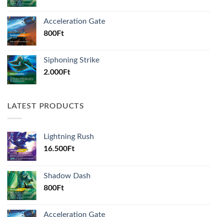
Acceleration Gate
800
Ft
Siphoning Strike
2.000
Ft
LATEST PRODUCTS
Lightning Rush
16.500
Ft
Shadow Dash
800
Ft
Acceleration Gate