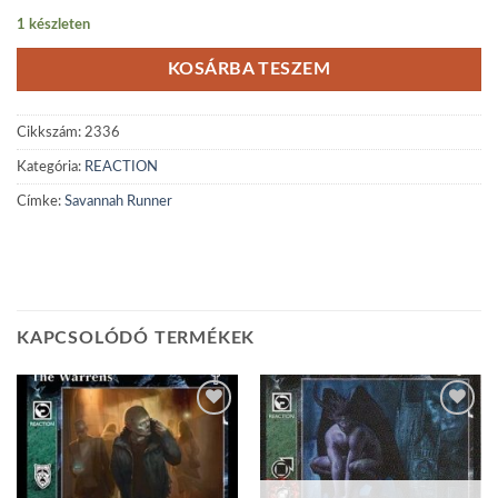
1 készleten
KOSÁRBA TESZEM
Cikkszám:
2336
Kategória:
REACTION
Címke:
Savannah Runner
KAPCSOLÓDÓ TERMÉKEK
Add to
Add to
wishlist
wishlist