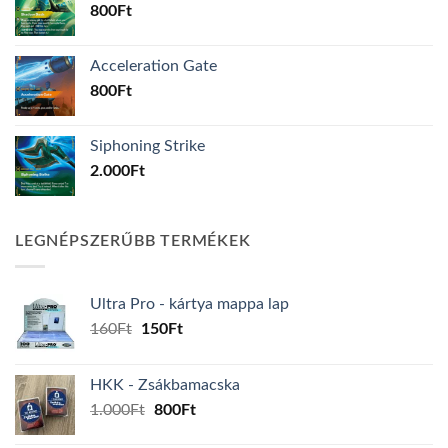
800
Ft
Acceleration Gate
800
Ft
Siphoning Strike
2.000
Ft
LEGNÉPSZERŰBB TERMÉKEK
Ultra Pro - kártya mappa lap
Original
Current
160
Ft
150
Ft
price
price
was:
is:
HKK - Zsákbamacska
160Ft.
150Ft.
Original
Current
1.000
Ft
800
Ft
price
price