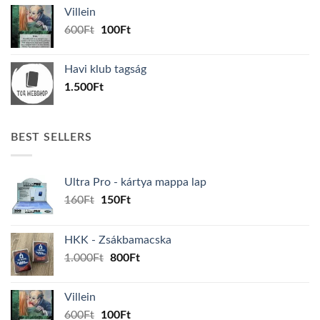
was:
is:
Villein
1.000Ft.
800Ft.
Original
Current
600
Ft
100
Ft
price
price
was:
is:
Havi klub tagság
600Ft.
100Ft.
1.500
Ft
BEST SELLERS
Ultra Pro - kártya mappa lap
Original
Current
160
Ft
150
Ft
price
price
was:
is:
HKK - Zsákbamacska
160Ft.
150Ft.
Original
Current
1.000
Ft
800
Ft
price
price
was:
is:
Villein
1.000Ft.
800Ft.
Original
Current
600
Ft
100
Ft