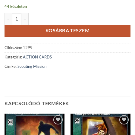
44 készleten
Scouting Mission mennyiség
KOSÁRBA TESZEM
Cikkszám:
1299
Kategória:
ACTION CARDS
Címke:
Scouting Mission
KAPCSOLÓDÓ TERMÉKEK
Add to
Add to
wishlist
wishlist