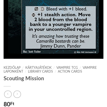
KEZDŐLAP
/
KÁRTYAJÁTÉKOK
/
VAMPIRE TCG
/
VAMPIRE
LAPONKÉNT
/
LIBRARY CARDS
/
ACTION CARDS
Scouting Mission
80
Ft