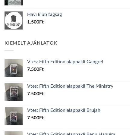
price
price
was:
is:
Havi klub tagság
600Ft.
100Ft.
1.500
Ft
KIEMELT AJÁNLATOK
Vtes: Fifth Edition alappakli Gangrel
7.500
Ft
Vtes: Fifth Edition alappakli The Ministry
7.500
Ft
Vtes: Fifth Edition alappakli Brujah
7.500
Ft
Vtes: Fifth Edition alappakli Banu Haquim