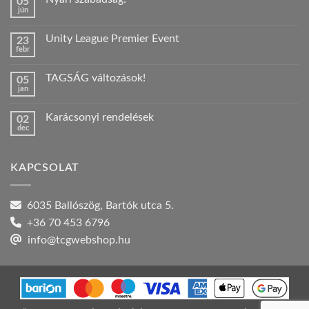
05
jún
Nincs
hozzászólás
a(z)
Unity League Premier Event
23
Nyári
febr
szabadság!
Nincs
bejegyzéshez
hozzászólás
a(z)
TAGSÁG változások!
05
Unity
jan
League
Nincs
Premier
hozzászólás
Event
a(z)
bejegyzéshez
Karácsonyi rendelések
02
TAGSÁG
dec
változások!
Nincs
bejegyzéshez
hozzászólás
a(z)
Karácsonyi
KAPCSOLAT
rendelések
bejegyzéshez
6035 Ballószög, Bartók utca 5.
+36 70 453 6796
info@tcgwebshop.hu