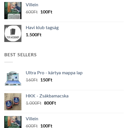
was:
is:
Villein
1.000Ft.
800Ft.
Original
Current
600
Ft
100
Ft
price
price
was:
is:
Havi klub tagság
600Ft.
100Ft.
1.500
Ft
BEST SELLERS
Ultra Pro - kártya mappa lap
Original
Current
160
Ft
150
Ft
price
price
was:
is:
HKK - Zsákbamacska
160Ft.
150Ft.
Original
Current
1.000
Ft
800
Ft
price
price
was:
is:
Villein
1.000Ft.
800Ft.
Original
Current
600
Ft
100
Ft