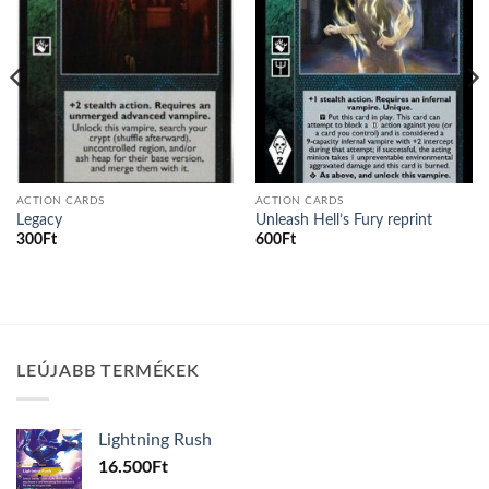
ACTION CARDS
ACTION CARDS
Legacy
Unleash Hell’s Fury reprint
300
Ft
600
Ft
LEÚJABB TERMÉKEK
Lightning Rush
16.500
Ft