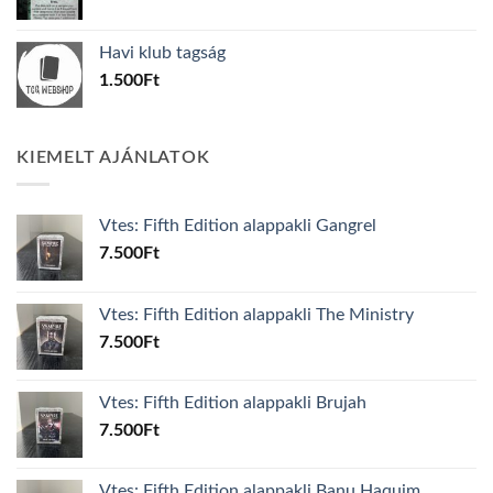
price
price
was:
is:
Havi klub tagság
600Ft.
100Ft.
1.500
Ft
KIEMELT AJÁNLATOK
Vtes: Fifth Edition alappakli Gangrel
7.500
Ft
Vtes: Fifth Edition alappakli The Ministry
7.500
Ft
Vtes: Fifth Edition alappakli Brujah
7.500
Ft
Vtes: Fifth Edition alappakli Banu Haquim