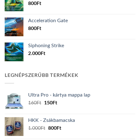
800
Ft
Acceleration Gate
800
Ft
Siphoning Strike
2.000
Ft
LEGNÉPSZERŰBB TERMÉKEK
Ultra Pro - kártya mappa lap
Original
Current
160
Ft
150
Ft
price
price
was:
is:
HKK - Zsákbamacska
160Ft.
150Ft.
Original
Current
1.000
Ft
800
Ft
price
price