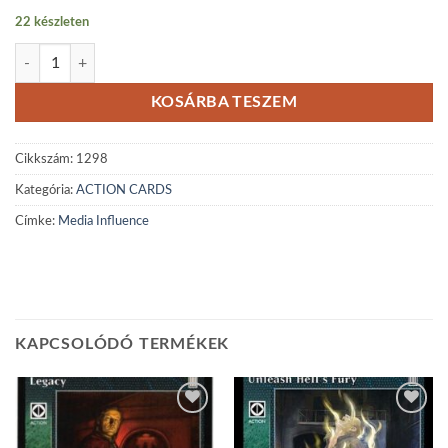
22 készleten
Media Influence mennyiség
KOSÁRBA TESZEM
Cikkszám:
1298
Kategória:
ACTION CARDS
Címke:
Media Influence
KAPCSOLÓDÓ TERMÉKEK
Add to
Add to
wishlist
wishlist