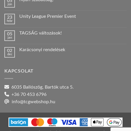
05
jún
Nincs
hozzászólás
a(z)
Unity League Premier Event
23
Nyári
febr
szabadság!
Nincs
bejegyzéshez
hozzászólás
a(z)
TAGSÁG változások!
05
Unity
jan
League
Nincs
Premier
hozzászólás
Event
a(z)
bejegyzéshez
Karácsonyi rendelések
02
TAGSÁG
dec
változások!
Nincs
bejegyzéshez
hozzászólás
a(z)
Karácsonyi
KAPCSOLAT
rendelések
bejegyzéshez
6035 Ballószög, Bartók utca 5.
+36 70 453 6796
info@tcgwebshop.hu