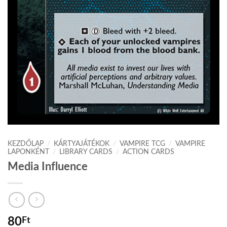
KEZDŐLAP
/
KÁRTYAJÁTÉKOK
/
VAMPIRE TCG
/
VAMPIRE
LAPONKÉNT
/
LIBRARY CARDS
/
ACTION CARDS
Media Influence
80
Ft