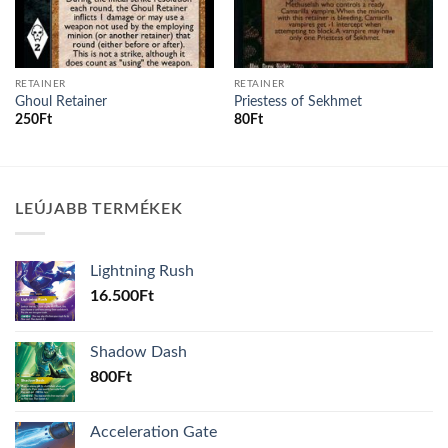
RETAINER
RETAINER
Ghoul Retainer
Priestess of Sekhmet
250
Ft
80
Ft
LEÚJABB TERMÉKEK
Lightning Rush
16.500
Ft
Shadow Dash
800
Ft
Acceleration Gate