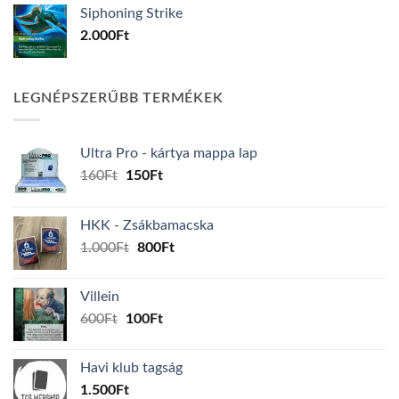
Siphoning Strike
2.000
Ft
LEGNÉPSZERŰBB TERMÉKEK
Ultra Pro - kártya mappa lap
Original
Current
160
Ft
150
Ft
price
price
was:
is:
HKK - Zsákbamacska
160Ft.
150Ft.
Original
Current
1.000
Ft
800
Ft
price
price
was:
is:
Villein
1.000Ft.
800Ft.
Original
Current
600
Ft
100
Ft
price
price
was:
is:
Havi klub tagság
600Ft.
100Ft.
1.500
Ft