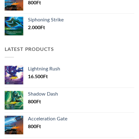
800
Ft
Siphoning Strike
2.000
Ft
LATEST PRODUCTS
Lightning Rush
16.500
Ft
Shadow Dash
800
Ft
Acceleration Gate
800
Ft