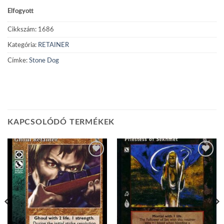
Elfogyott
Cikkszám:
1686
Kategória:
RETAINER
Címke:
Stone Dog
KAPCSOLÓDÓ TERMÉKEK
Add to
Add to
wishlist
wishlist