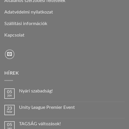
Általános szerződési feltételek
Adatvédelmi nyilatkozat
Szállítási információk
Kapcsolat
HÍREK
Nyári szabadság!
05
jún
Nincs
hozzászólás
a(z)
Unity League Premier Event
23
Nyári
febr
szabadság!
Nincs
bejegyzéshez
hozzászólás
a(z)
TAGSÁG változások!
05
Unity
jan
League