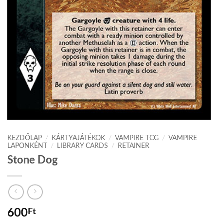
KEZDŐLAP
/
KÁRTYAJÁTÉKOK
/
VAMPIRE TCG
/
VAMPIRE
LAPONKÉNT
/
LIBRARY CARDS
/
RETAINER
Stone Dog
600
Ft