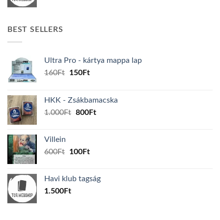
BEST SELLERS
Ultra Pro - kártya mappa lap
Original
Current
160
Ft
150
Ft
price
price
was:
is:
HKK - Zsákbamacska
160Ft.
150Ft.
Original
Current
1.000
Ft
800
Ft
price
price
was:
is:
Villein
1.000Ft.
800Ft.
Original
Current
600
Ft
100
Ft
price
price
was:
is:
Havi klub tagság
600Ft.
100Ft.
1.500
Ft