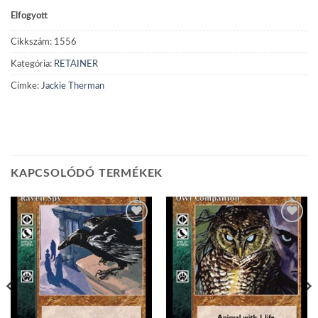
Elfogyott
Cikkszám:
1556
Kategória:
RETAINER
Címke:
Jackie Therman
KAPCSOLÓDÓ TERMÉKEK
Add to
Add to
wishlist
wishlist