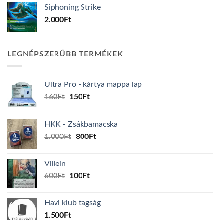
Siphoning Strike
2.000
Ft
LEGNÉPSZERŰBB TERMÉKEK
Ultra Pro - kártya mappa lap
Original
Current
160
Ft
150
Ft
price
price
was:
is:
HKK - Zsákbamacska
160Ft.
150Ft.
Original
Current
1.000
Ft
800
Ft
price
price
was:
is:
Villein
1.000Ft.
800Ft.
Original
Current
600
Ft
100
Ft
price
price
was:
is:
Havi klub tagság
600Ft.
100Ft.
1.500
Ft