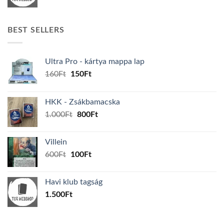
BEST SELLERS
Ultra Pro - kártya mappa lap
Original
Current
160
Ft
150
Ft
price
price
was:
is:
HKK - Zsákbamacska
160Ft.
150Ft.
Original
Current
1.000
Ft
800
Ft
price
price
was:
is:
Villein
1.000Ft.
800Ft.
Original
Current
600
Ft
100
Ft
price
price
was:
is:
Havi klub tagság
600Ft.
100Ft.
1.500
Ft