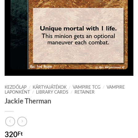
KEZDŐLAP
/
KÁRTYAJÁTÉKOK
/
VAMPIRE TCG
/
VAMPIRE
LAPONKÉNT
/
LIBRARY CARDS
/
RETAINER
Jackie Therman
320
Ft