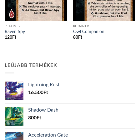
RETAINER
RETAINER
Raven Spy
Owl Companion
120
Ft
80
Ft
LEÚJABB TERMÉKEK
Lightning Rush
16.500
Ft
Shadow Dash
800
Ft
Acceleration Gate