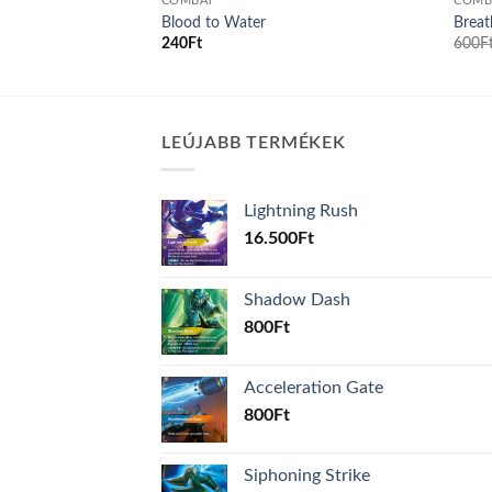
COMBAT
COMB
Blood to Water
Breat
240
Ft
600
F
LEÚJABB TERMÉKEK
Lightning Rush
16.500
Ft
Shadow Dash
800
Ft
Acceleration Gate
800
Ft
Siphoning Strike