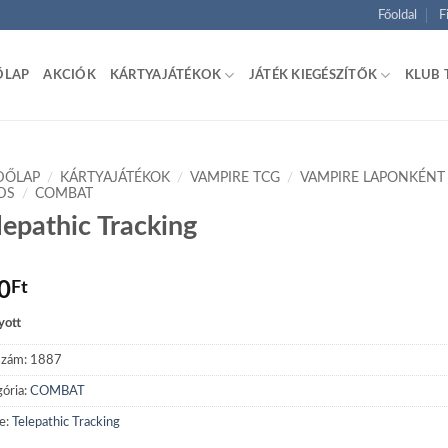
Főoldal
F
ŐLAP
AKCIÓK
KÁRTYAJÁTÉKOK
JÁTÉK KIEGÉSZÍTŐK
KLUB 
DŐLAP
/
KÁRTYAJÁTÉKOK
/
VAMPIRE TCG
/
VAMPIRE LAPONKÉNT
DS
/
COMBAT
lepathic Tracking
0
Ft
yott
szám:
1887
ória:
COMBAT
e:
Telepathic Tracking