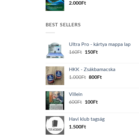
2.000
Ft
BEST SELLERS
Ultra Pro - kártya mappa lap
Original
Current
160
Ft
150
Ft
price
price
was:
is:
HKK - Zsákbamacska
160Ft.
150Ft.
Original
Current
1.000
Ft
800
Ft
price
price
was:
is:
Villein
1.000Ft.
800Ft.
Original
Current
600
Ft
100
Ft
price
price
was:
is:
Havi klub tagság
600Ft.
100Ft.
1.500
Ft