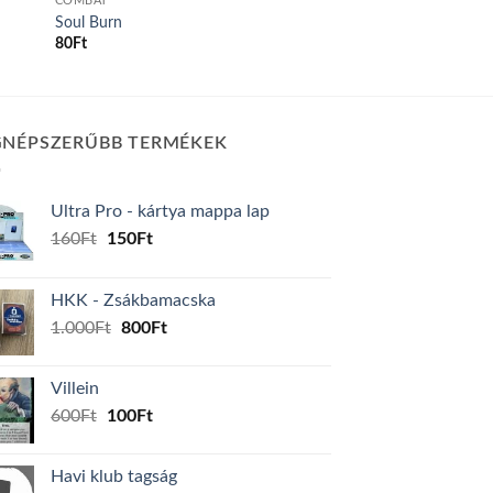
COMBAT
Soul Burn
80
Ft
GNÉPSZERŰBB TERMÉKEK
Ultra Pro - kártya mappa lap
Original
Current
160
Ft
150
Ft
price
price
was:
is:
HKK - Zsákbamacska
160Ft.
150Ft.
Original
Current
1.000
Ft
800
Ft
price
price
was:
is:
Villein
1.000Ft.
800Ft.
Original
Current
600
Ft
100
Ft
price
price
was:
is:
Havi klub tagság
600Ft.
100Ft.