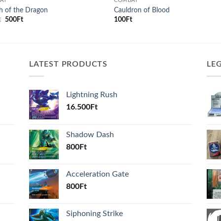
AT
COMBAT
h of the Dragon
Cauldron of Blood
Original
Current
t
500
Ft
100
Ft
price
price
was:
is:
600Ft.
500Ft.
LATEST PRODUCTS
LE
Lightning Rush
16.500
Ft
Shadow Dash
800
Ft
Acceleration Gate
800
Ft
Siphoning Strike