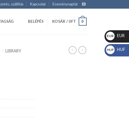
izetés, szállítás
Kapcsolat
Eseménynaptár
0
TAGSÁG
BELÉPÉS
KOSÁR /
0
FT
EUR
EUR
€
HUF
HUF
/
LIBRARY
Ft