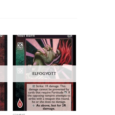
 to
Add to
list
wishlist
ELFOGYOTT