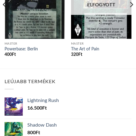
ELFOGYOTT
MASTER
MASTER
Powerbase: Berlin
The Art of Pain
400
Ft
320
Ft
LEÚJABB TERMÉKEK
Lightning Rush
16.500
Ft
Shadow Dash
800
Ft