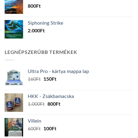
800
Ft
Siphoning Strike
2.000
Ft
LEGNÉPSZERŰBB TERMÉKEK
Ultra Pro - kártya mappa lap
Original
Current
160
Ft
150
Ft
price
price
was:
is:
HKK - Zsákbamacska
160Ft.
150Ft.
Original
Current
1.000
Ft
800
Ft
price
price
was:
is:
Villein
1.000Ft.
800Ft.
Original
Current
600
Ft
100
Ft
price
price