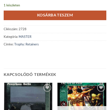
1 készleten
KOSÁRBA TESZEM
Cikkszám:
2728
Kategória:
MASTER
Címke:
Trophy: Retainers
KAPCSOLÓDÓ TERMÉKEK
Add to
Add to
wishlist
wishlist