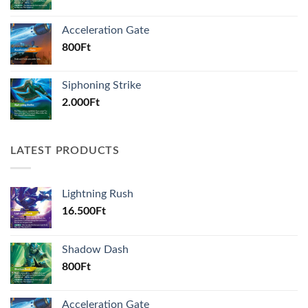
Acceleration Gate
800
Ft
Siphoning Strike
2.000
Ft
LATEST PRODUCTS
Lightning Rush
16.500
Ft
Shadow Dash
800
Ft
Acceleration Gate