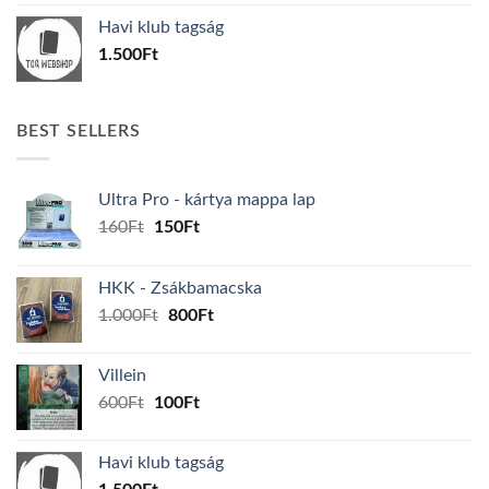
was:
is:
Havi klub tagság
600Ft.
100Ft.
1.500
Ft
BEST SELLERS
Ultra Pro - kártya mappa lap
Original
Current
160
Ft
150
Ft
price
price
was:
is:
HKK - Zsákbamacska
160Ft.
150Ft.
Original
Current
1.000
Ft
800
Ft
price
price
was:
is:
Villein
1.000Ft.
800Ft.
Original
Current
600
Ft
100
Ft
price
price
was:
is:
Havi klub tagság
600Ft.
100Ft.