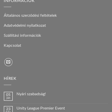
INFORMÁCIÓK
Általános szerződési feltételek
Adatvédelmi nyilatkozat
Szállítási információk
Kapcsolat
HÍREK
Nyári szabadság!
05
jún
Nincs
hozzászólás
a(z)
Unity League Premier Event
23
Nyári