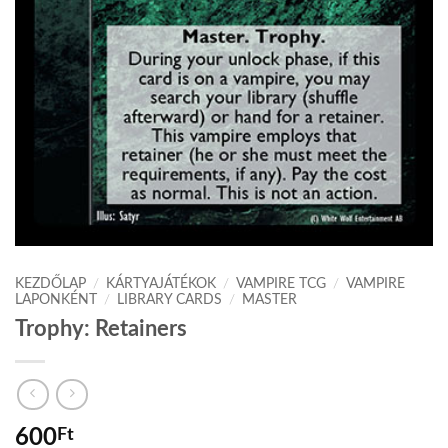
KEZDŐLAP
/
KÁRTYAJÁTÉKOK
/
VAMPIRE TCG
/
VAMPIRE
LAPONKÉNT
/
LIBRARY CARDS
/
MASTER
Trophy: Retainers
600
Ft