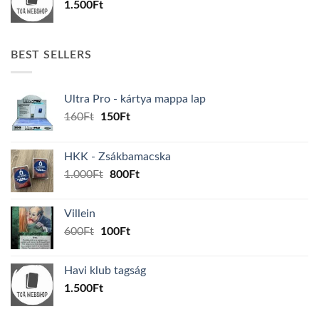
1.500
Ft
BEST SELLERS
Ultra Pro - kártya mappa lap
Original
Current
160
Ft
150
Ft
price
price
was:
is:
HKK - Zsákbamacska
160Ft.
150Ft.
Original
Current
1.000
Ft
800
Ft
price
price
was:
is:
Villein
1.000Ft.
800Ft.
Original
Current
600
Ft
100
Ft
price
price
was:
is:
Havi klub tagság
600Ft.
100Ft.
1.500
Ft