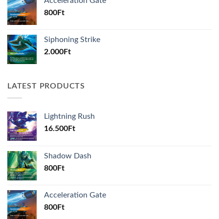
Acceleration Gate
800
Ft
Siphoning Strike
2.000
Ft
LATEST PRODUCTS
Lightning Rush
16.500
Ft
Shadow Dash
800
Ft
Acceleration Gate
800
Ft