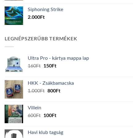
Siphoning Strike
2.000
Ft
LEGNÉPSZERŰBB TERMÉKEK
Ultra Pro - kártya mappa lap
Original
Current
160
Ft
150
Ft
price
price
was:
is:
HKK - Zsákbamacska
160Ft.
150Ft.
Original
Current
1.000
Ft
800
Ft
price
price
was:
is:
Villein
1.000Ft.
800Ft.
Original
Current
600
Ft
100
Ft
price
price
was:
is:
Havi klub tagság
600Ft.
100Ft.