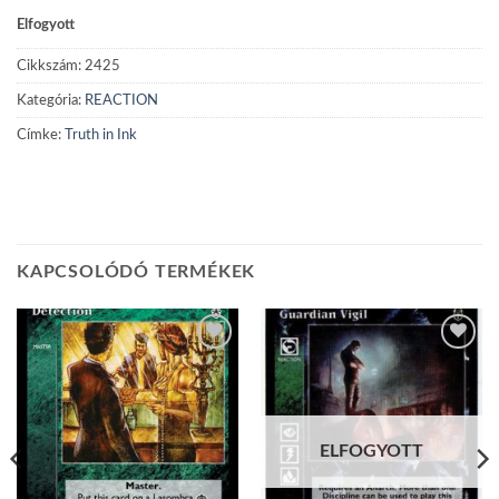
Elfogyott
Cikkszám:
2425
Kategória:
REACTION
Címke:
Truth in Ink
KAPCSOLÓDÓ TERMÉKEK
Add to
Add to
wishlist
wishlist
ELFOGYOTT