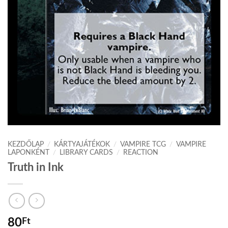
KEZDŐLAP
/
KÁRTYAJÁTÉKOK
/
VAMPIRE TCG
/
VAMPIRE
LAPONKÉNT
/
LIBRARY CARDS
/
REACTION
Truth in Ink
80
Ft