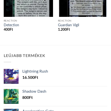
REACTION
REACTION
Detection
Guardian Vigil
400
Ft
1.200
Ft
LEÚJABB TERMÉKEK
Lightning Rush
16.500
Ft
Shadow Dash
800
Ft