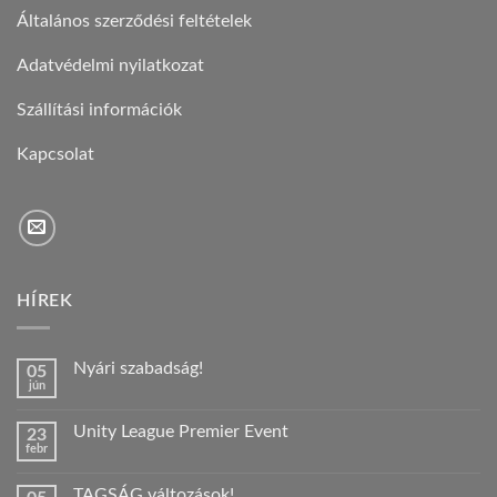
Általános szerződési feltételek
Adatvédelmi nyilatkozat
Szállítási információk
Kapcsolat
HÍREK
Nyári szabadság!
05
jún
Nincs
hozzászólás
a(z)
Unity League Premier Event
23
Nyári
febr
szabadság!
Nincs
bejegyzéshez
hozzászólás
a(z)
TAGSÁG változások!