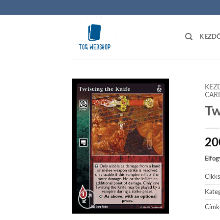
Skip
to
content
KEZD
KEZ
CAR
Tw
Add to
wishlist
20
Elfog
Cikk
Kateg
Címk