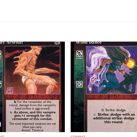
Add to
Add
wishlist
wish