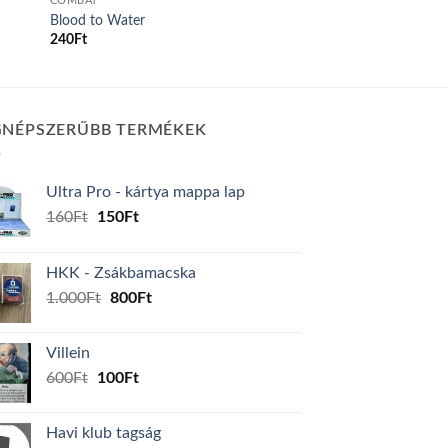
COMBAT
Blood to Water
240
Ft
GNÉPSZERŰBB TERMÉKEK
Ultra Pro - kártya mappa lap
Original
Current
160
Ft
150
Ft
price
price
was:
is:
HKK - Zsákbamacska
160Ft.
150Ft.
Original
Current
1.000
Ft
800
Ft
price
price
was:
is:
Villein
1.000Ft.
800Ft.
Original
Current
600
Ft
100
Ft
price
price
was:
is:
Havi klub tagság
600Ft.
100Ft.