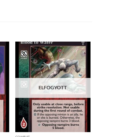
 to
Add to
list
wishlist
ELFOGYOTT