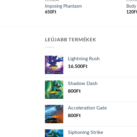
COMBAT
COMB
Imposing Phantasm
Body 
650
Ft
120
F
LEÚJABB TERMÉKEK
Lightning Rush
16.500
Ft
Shadow Dash
800
Ft
Acceleration Gate
800
Ft
Siphoning Strike