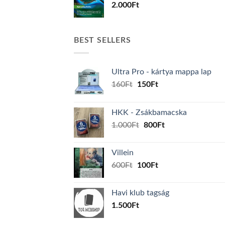
2.000
Ft
BEST SELLERS
Ultra Pro - kártya mappa lap
Original
Current
160
Ft
150
Ft
price
price
was:
is:
HKK - Zsákbamacska
160Ft.
150Ft.
Original
Current
1.000
Ft
800
Ft
price
price
was:
is:
Villein
1.000Ft.
800Ft.
Original
Current
600
Ft
100
Ft
price
price
was:
is:
Havi klub tagság
600Ft.
100Ft.
1.500
Ft