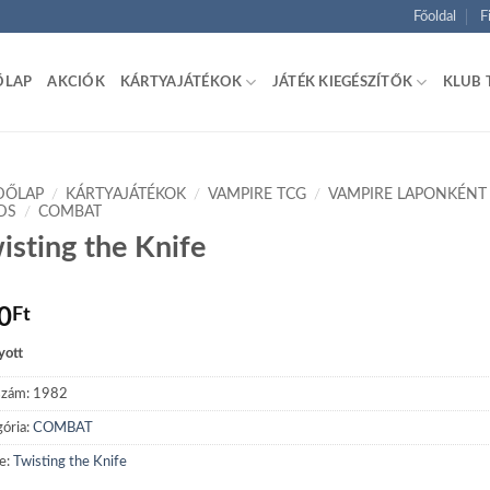
Főoldal
F
ŐLAP
AKCIÓK
KÁRTYAJÁTÉKOK
JÁTÉK KIEGÉSZÍTŐK
KLUB 
DŐLAP
/
KÁRTYAJÁTÉKOK
/
VAMPIRE TCG
/
VAMPIRE LAPONKÉNT
DS
/
COMBAT
isting the Knife
0
Ft
yott
szám:
1982
ória:
COMBAT
e:
Twisting the Knife