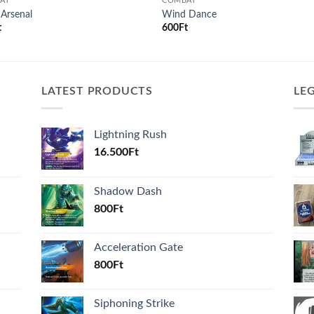
AT
COMBAT
Arsenal
Wind Dance
t
600
Ft
LATEST PRODUCTS
LE
Lightning Rush
16.500
Ft
Shadow Dash
800
Ft
Acceleration Gate
800
Ft
Siphoning Strike