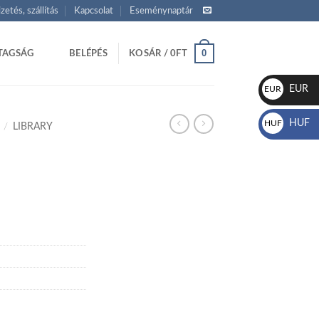
izetés, szállítás
Kapcsolat
Eseménynaptár
0
TAGSÁG
BELÉPÉS
KOSÁR /
0
FT
EUR
EUR
€
HUF
HUF
/
LIBRARY
Ft