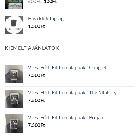
Original
Current
600
Ft
100
Ft
price
price
was:
is:
Havi klub tagság
600Ft.
100Ft.
1.500
Ft
KIEMELT AJÁNLATOK
Vtes: Fifth Edition alappakli Gangrel
7.500
Ft
Vtes: Fifth Edition alappakli The Ministry
7.500
Ft
Vtes: Fifth Edition alappakli Brujah
7.500
Ft