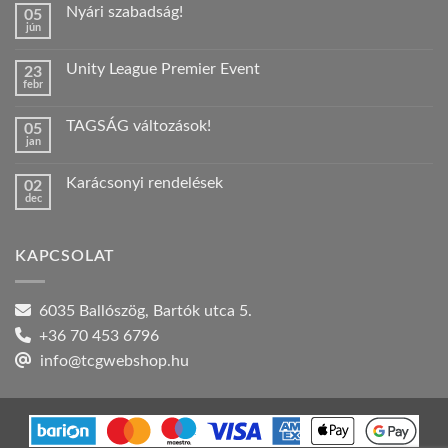
Nyári szabadság!
05
jún
Nincs
hozzászólás
a(z)
Unity League Premier Event
23
Nyári
febr
szabadság!
Nincs
bejegyzéshez
hozzászólás
a(z)
TAGSÁG változások!
05
Unity
jan
League
Nincs
Premier
hozzászólás
Event
a(z)
bejegyzéshez
Karácsonyi rendelések
02
TAGSÁG
dec
változások!
Nincs
bejegyzéshez
hozzászólás
a(z)
Karácsonyi
KAPCSOLAT
rendelések
bejegyzéshez
6035 Ballószög, Bartók utca 5.
+36 70 453 6796
info@tcgwebshop.hu