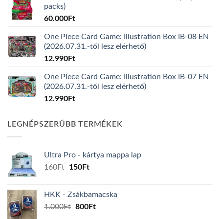
packs)
60.000
Ft
One Piece Card Game: Illustration Box IB-08 EN
(2026.07.31.-től lesz elérhető)
12.990
Ft
One Piece Card Game: Illustration Box IB-07 EN
(2026.07.31.-től lesz elérhető)
12.990
Ft
LEGNÉPSZERŰBB TERMÉKEK
Ultra Pro - kártya mappa lap
Original
Current
160
Ft
150
Ft
price
price
was:
is:
HKK - Zsákbamacska
160Ft.
150Ft.
Original
Current
1.000
Ft
800
Ft
price
price