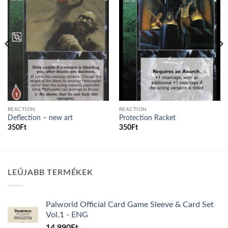
Add to
Add to
wishlist
wishlist
REACTION
REACTION
Deflection – new art
Protection Racket
350
Ft
350
Ft
LEÚJABB TERMÉKEK
Palworld Official Card Game Sleeve & Card Set
Vol.1 - ENG
14.990
Ft