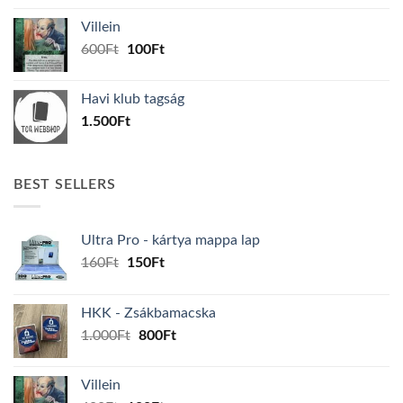
was:
is:
Villein
1.000Ft.
800Ft.
Original
Current
600
Ft
100
Ft
price
price
was:
is:
Havi klub tagság
600Ft.
100Ft.
1.500
Ft
BEST SELLERS
Ultra Pro - kártya mappa lap
Original
Current
160
Ft
150
Ft
price
price
was:
is:
HKK - Zsákbamacska
160Ft.
150Ft.
Original
Current
1.000
Ft
800
Ft
price
price
was:
is:
Villein
1.000Ft.
800Ft.