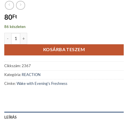
80
Ft
86 készleten
Wake with Evening's Freshness mennyiség
KOSÁRBA TESZEM
Cikkszám:
2367
Kategória:
REACTION
Címke:
Wake with Evening's Freshness
LEÍRÁS