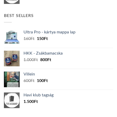
BEST SELLERS
Ultra Pro - kártya mappa lap
Original
Current
160
Ft
150
Ft
price
price
was:
is:
HKK - Zsákbamacska
160Ft.
150Ft.
Original
Current
1.000
Ft
800
Ft
price
price
was:
is:
Villein
1.000Ft.
800Ft.
Original
Current
600
Ft
100
Ft
price
price
was:
is:
Havi klub tagság
600Ft.
100Ft.
1.500
Ft