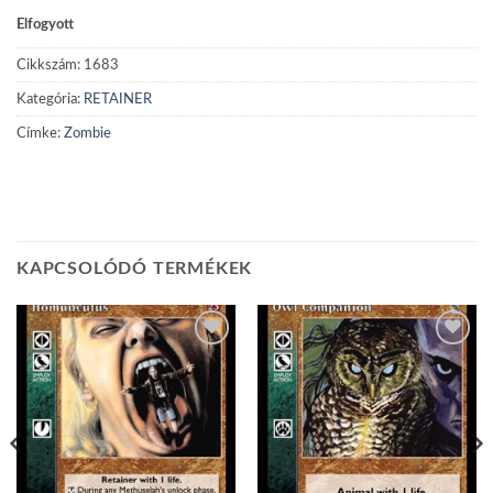
Elfogyott
Cikkszám:
1683
Kategória:
RETAINER
Címke:
Zombie
KAPCSOLÓDÓ TERMÉKEK
Add to
Add to
wishlist
wishlist