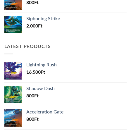
800
Ft
Siphoning Strike
2.000
Ft
LATEST PRODUCTS
Lightning Rush
16.500
Ft
Shadow Dash
800
Ft
Acceleration Gate
800
Ft