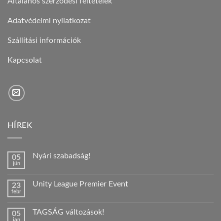
Általános szerződési feltételek
Adatvédelmi nyilatkozat
Szállítási információk
Kapcsolat
HÍREK
Nyári szabadság!
05
jún
Nincs
hozzászólás
a(z)
Unity League Premier Event
23
Nyári
febr
szabadság!
Nincs
bejegyzéshez
hozzászólás
a(z)
TAGSÁG változások!
05
Unity
jan
League