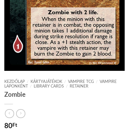
KEZDŐLAP
/
KÁRTYAJÁTÉKOK
/
VAMPIRE TCG
/
VAMPIRE
LAPONKÉNT
/
LIBRARY CARDS
/
RETAINER
Zombie
80
Ft