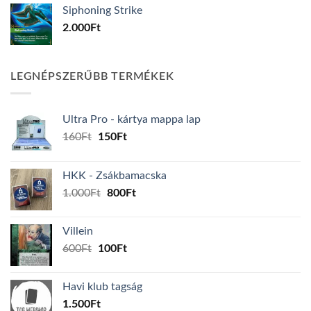
Siphoning Strike
2.000
Ft
LEGNÉPSZERŰBB TERMÉKEK
Ultra Pro - kártya mappa lap
Original
Current
160
Ft
150
Ft
price
price
was:
is:
HKK - Zsákbamacska
160Ft.
150Ft.
Original
Current
1.000
Ft
800
Ft
price
price
was:
is:
Villein
1.000Ft.
800Ft.
Original
Current
600
Ft
100
Ft
price
price
was:
is:
Havi klub tagság
600Ft.
100Ft.
1.500
Ft