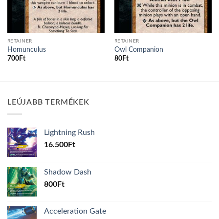
RETAINER
RETAINER
Homunculus
Owl Companion
700
Ft
80
Ft
LEÚJABB TERMÉKEK
Lightning Rush
16.500
Ft
Shadow Dash
800
Ft
Acceleration Gate