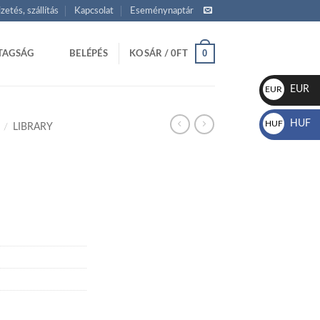
izetés, szállítás
Kapcsolat
Eseménynaptár
0
TAGSÁG
BELÉPÉS
KOSÁR /
0
FT
EUR
EUR
€
HUF
HUF
/
LIBRARY
Ft