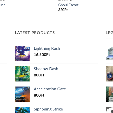
NER
RETAINER
uer
Ghoul Escort
320
Ft
LATEST PRODUCTS
LE
Lightning Rush
16.500
Ft
Shadow Dash
800
Ft
Acceleration Gate
800
Ft
Siphoning Strike