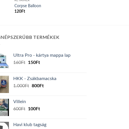
RETAINER
Corpse Balloon
120
Ft
GNÉPSZERŰBB TERMÉKEK
Ultra Pro - kártya mappa lap
Original
Current
160
Ft
150
Ft
price
price
was:
is:
HKK - Zsákbamacska
160Ft.
150Ft.
Original
Current
1.000
Ft
800
Ft
price
price
was:
is:
Villein
1.000Ft.
800Ft.
Original
Current
600
Ft
100
Ft
price
price
was:
is:
Havi klub tagság
600Ft.
100Ft.