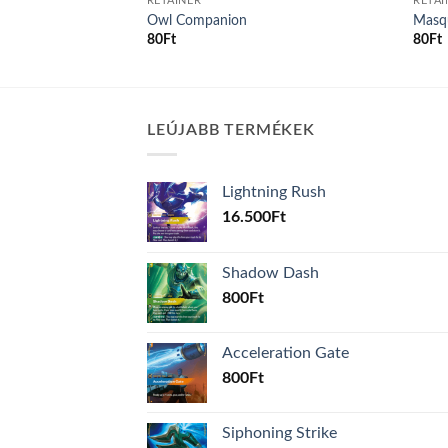
RETAINER
RETAI
Owl Companion
Masq
80
Ft
80
Ft
LEÚJABB TERMÉKEK
Lightning Rush
16.500
Ft
Shadow Dash
800
Ft
Acceleration Gate
800
Ft
Siphoning Strike