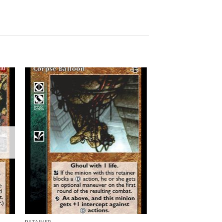
 to
Add to
list
wishlist