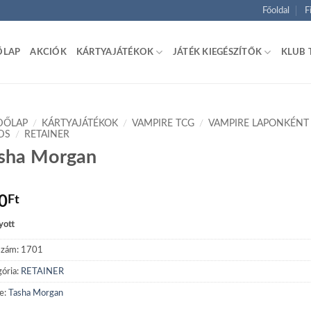
Főoldal
F
ŐLAP
AKCIÓK
KÁRTYAJÁTÉKOK
JÁTÉK KIEGÉSZÍTŐK
KLUB 
DŐLAP
/
KÁRTYAJÁTÉKOK
/
VAMPIRE TCG
/
VAMPIRE LAPONKÉNT
DS
/
RETAINER
sha Morgan
0
Ft
yott
szám:
1701
ória:
RETAINER
e:
Tasha Morgan