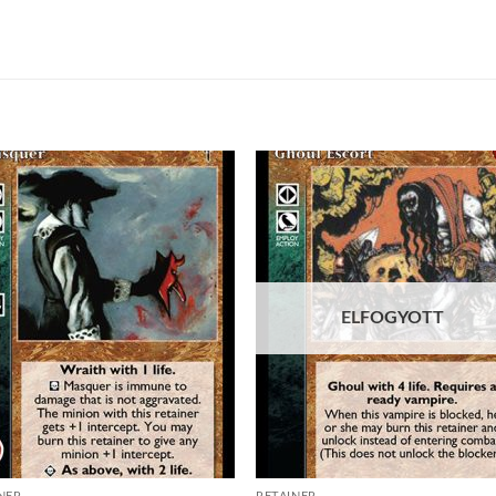
Add to
Add
wishlist
wish
ELFOGYOTT