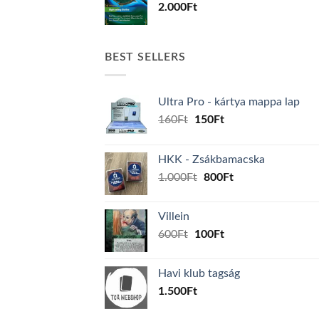
2.000
Ft
BEST SELLERS
Ultra Pro - kártya mappa lap
Original
Current
160
Ft
150
Ft
price
price
was:
is:
HKK - Zsákbamacska
160Ft.
150Ft.
Original
Current
1.000
Ft
800
Ft
price
price
was:
is:
Villein
1.000Ft.
800Ft.
Original
Current
600
Ft
100
Ft
price
price
was:
is:
Havi klub tagság
600Ft.
100Ft.
1.500
Ft