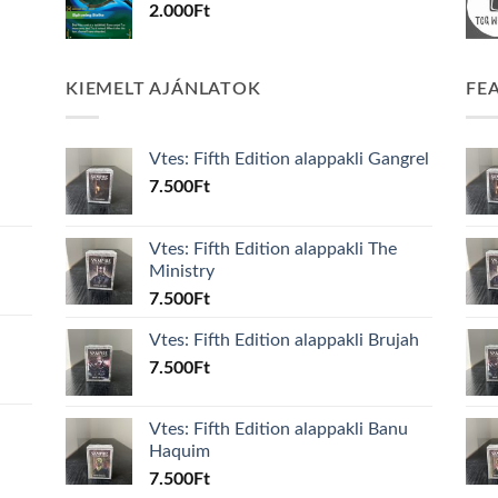
2.000
Ft
KIEMELT AJÁNLATOK
FE
Vtes: Fifth Edition alappakli Gangrel
7.500
Ft
Vtes: Fifth Edition alappakli The
Ministry
7.500
Ft
Vtes: Fifth Edition alappakli Brujah
7.500
Ft
Vtes: Fifth Edition alappakli Banu
Haquim
7.500
Ft