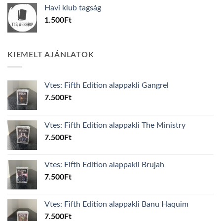
was:
is:
Havi klub tagság
600Ft.
100Ft.
1.500
Ft
KIEMELT AJÁNLATOK
Vtes: Fifth Edition alappakli Gangrel
7.500
Ft
Vtes: Fifth Edition alappakli The Ministry
7.500
Ft
Vtes: Fifth Edition alappakli Brujah
7.500
Ft
Vtes: Fifth Edition alappakli Banu Haquim
7.500
Ft