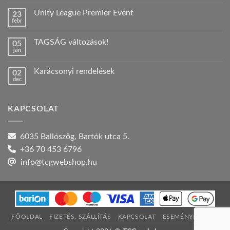
hozzászólás
a(z)
Unity League Premier Event
23
Nyári
febr
szabadság!
Nincs
bejegyzéshez
hozzászólás
a(z)
TAGSÁG változások!
05
Unity
jan
League
Nincs
Premier
hozzászólás
Event
a(z)
bejegyzéshez
Karácsonyi rendelések
02
TAGSÁG
dec
változások!
Nincs
bejegyzéshez
hozzászólás
a(z)
Karácsonyi
KAPCSOLAT
rendelések
bejegyzéshez
6035 Ballószög, Bartók utca 5.
+36 70 453 6796
info@tcgwebshop.hu
FŐOLDAL
FIZETÉS, SZÁLLÍTÁS
KAPCSOLAT
ESEMÉNYNAPTÁR