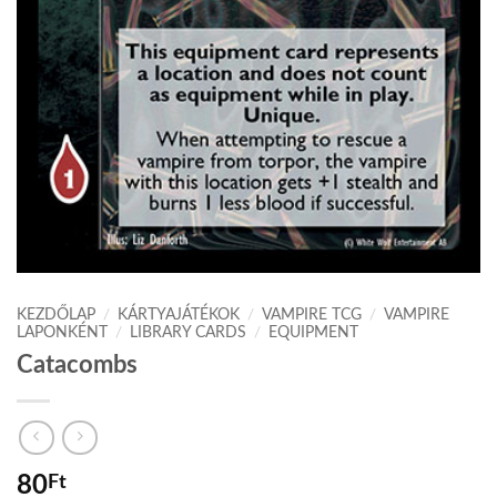
KEZDŐLAP
/
KÁRTYAJÁTÉKOK
/
VAMPIRE TCG
/
VAMPIRE
LAPONKÉNT
/
LIBRARY CARDS
/
EQUIPMENT
Catacombs
80
Ft