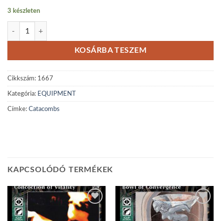
3 készleten
Catacombs mennyiség
KOSÁRBA TESZEM
Cikkszám:
1667
Kategória:
EQUIPMENT
Címke:
Catacombs
KAPCSOLÓDÓ TERMÉKEK
Add to
Add to
wishlist
wishlist