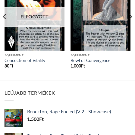
ELFOGYOTT
EQUIPMENT
EQUIPMENT
Concoction of Vitality
Bowl of Convergence
80
Ft
1.000
Ft
LEÚJABB TERMÉKEK
Renekton, Rage Fueled (V.2 - Showcase)
1.500
Ft