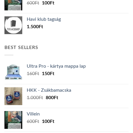
Original
Current
600
Ft
100
Ft
price
price
was:
is:
Havi klub tagság
600Ft.
100Ft.
1.500
Ft
BEST SELLERS
Ultra Pro - kártya mappa lap
Original
Current
160
Ft
150
Ft
price
price
was:
is:
HKK - Zsákbamacska
160Ft.
150Ft.
Original
Current
1.000
Ft
800
Ft
price
price
was:
is:
Villein
1.000Ft.
800Ft.
Original
Current
600
Ft
100
Ft
price
price