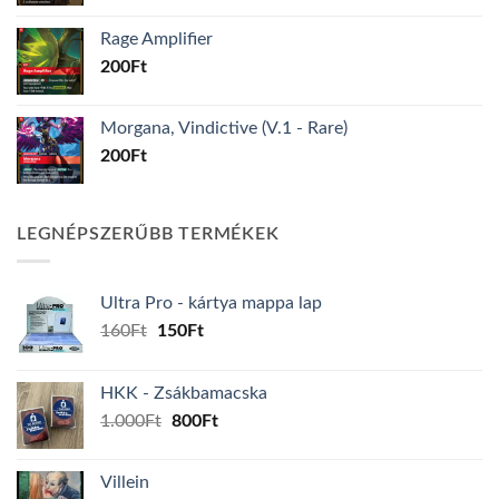
Rage Amplifier
200
Ft
Morgana, Vindictive (V.1 - Rare)
200
Ft
LEGNÉPSZERŰBB TERMÉKEK
Ultra Pro - kártya mappa lap
Original
Current
160
Ft
150
Ft
price
price
was:
is:
HKK - Zsákbamacska
160Ft.
150Ft.
Original
Current
1.000
Ft
800
Ft
price
price
was:
is:
Villein
1.000Ft.
800Ft.