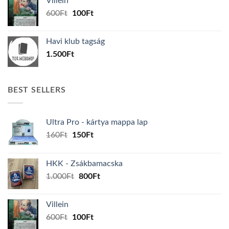
Villein
1.000Ft.
800Ft.
Original
Current
600
Ft
100
Ft
price
price
was:
is:
Havi klub tagság
600Ft.
100Ft.
1.500
Ft
BEST SELLERS
Ultra Pro - kártya mappa lap
Original
Current
160
Ft
150
Ft
price
price
was:
is:
HKK - Zsákbamacska
160Ft.
150Ft.
Original
Current
1.000
Ft
800
Ft
price
price
was:
is:
Villein
1.000Ft.
800Ft.
Original
Current
600
Ft
100
Ft
price
price