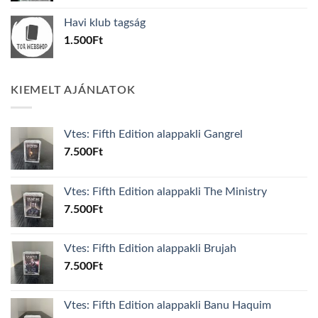
was:
is:
Havi klub tagság
600Ft.
100Ft.
1.500
Ft
KIEMELT AJÁNLATOK
Vtes: Fifth Edition alappakli Gangrel
7.500
Ft
Vtes: Fifth Edition alappakli The Ministry
7.500
Ft
Vtes: Fifth Edition alappakli Brujah
7.500
Ft
Vtes: Fifth Edition alappakli Banu Haquim