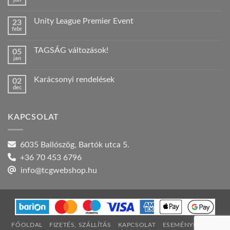
Nincs
hozzászólás
a(z)
Unity League Premier Event
23
Nyári
febr
szabadság!
Nincs
bejegyzéshez
hozzászólás
a(z)
TAGSÁG változások!
05
Unity
jan
League
Nincs
Premier
hozzászólás
Event
a(z)
bejegyzéshez
Karácsonyi rendelések
02
TAGSÁG
dec
változások!
Nincs
bejegyzéshez
hozzászólás
a(z)
Karácsonyi
KAPCSOLAT
rendelések
bejegyzéshez
6035 Ballószög, Bartók utca 5.
+36 70 453 6796
info@tcgwebshop.hu
FŐOLDAL
FIZETÉS, SZÁLLÍTÁS
KAPCSOLAT
ESEMÉNYNAPTÁR