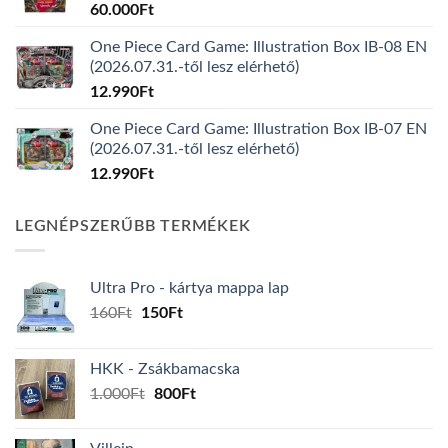
60.000
Ft
One Piece Card Game: Illustration Box IB-08 EN
(2026.07.31.-től lesz elérhető)
12.990
Ft
One Piece Card Game: Illustration Box IB-07 EN
(2026.07.31.-től lesz elérhető)
12.990
Ft
LEGNÉPSZERŰBB TERMÉKEK
Ultra Pro - kártya mappa lap
Original
Current
160
Ft
150
Ft
price
price
was:
is:
HKK - Zsákbamacska
160Ft.
150Ft.
Original
Current
1.000
Ft
800
Ft
price
price
was:
is: