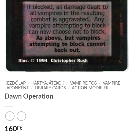
KEZDŐLAP
/
KÁRTYAJÁTÉKOK
/
VAMPIRE TCG
/
VAMPIRE
LAPONKÉNT
/
LIBRARY CARDS
/
ACTION MODIFIER
Dawn Operation
160
Ft