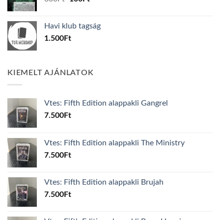
price
price
was:
is:
Havi klub tagság
600Ft.
100Ft.
1.500
Ft
KIEMELT AJÁNLATOK
Vtes: Fifth Edition alappakli Gangrel
7.500
Ft
Vtes: Fifth Edition alappakli The Ministry
7.500
Ft
Vtes: Fifth Edition alappakli Brujah
7.500
Ft