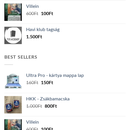
was:
is:
Villein
1.000Ft.
800Ft.
Original
Current
600
Ft
100
Ft
price
price
was:
is:
Havi klub tagság
600Ft.
100Ft.
1.500
Ft
BEST SELLERS
Ultra Pro - kártya mappa lap
Original
Current
160
Ft
150
Ft
price
price
was:
is:
HKK - Zsákbamacska
160Ft.
150Ft.
Original
Current
1.000
Ft
800
Ft
price
price
was:
is:
Villein
1.000Ft.
800Ft.
Original
Current
600
Ft
100
Ft