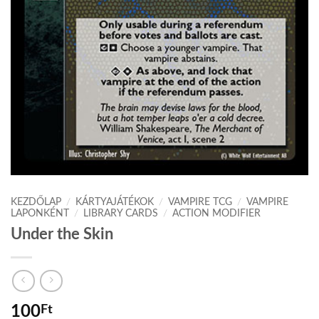
KEZDŐLAP
/
KÁRTYAJÁTÉKOK
/
VAMPIRE TCG
/
VAMPIRE
LAPONKÉNT
/
LIBRARY CARDS
/
ACTION MODIFIER
Under the Skin
100
Ft