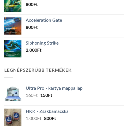
800
Ft
Acceleration Gate
800
Ft
Siphoning Strike
2.000
Ft
LEGNÉPSZERŰBB TERMÉKEK
Ultra Pro - kártya mappa lap
Original
Current
160
Ft
150
Ft
price
price
was:
is:
HKK - Zsákbamacska
160Ft.
150Ft.
Original
Current
1.000
Ft
800
Ft
price
price