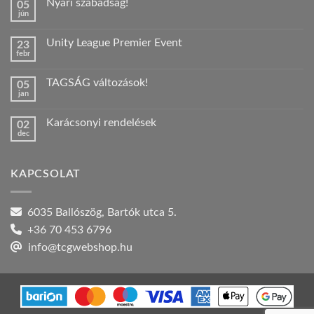
Nyári szabadság!
05
jún
Nincs
hozzászólás
a(z)
Unity League Premier Event
23
Nyári
febr
szabadság!
Nincs
bejegyzéshez
hozzászólás
a(z)
TAGSÁG változások!
05
Unity
jan
League
Nincs
Premier
hozzászólás
Event
a(z)
bejegyzéshez
Karácsonyi rendelések
02
TAGSÁG
dec
változások!
Nincs
bejegyzéshez
hozzászólás
a(z)
Karácsonyi
KAPCSOLAT
rendelések
bejegyzéshez
6035 Ballószög, Bartók utca 5.
+36 70 453 6796
info@tcgwebshop.hu