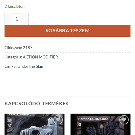
2 készleten
Under the Skin mennyiség
KOSÁRBA TESZEM
Cikkszám:
2187
Kategória:
ACTION MODIFIER
Címke:
Under the Skin
KAPCSOLÓDÓ TERMÉKEK
Add to
Add to
wishlist
wishlist