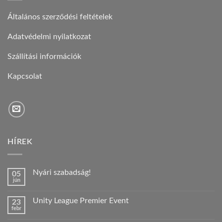
Általános szerződési feltételek
Adatvédelmi nyilatkozat
Szállítási információk
Kapcsolat
HÍREK
Nyári szabadság!
05
jún
Nincs
hozzászólás
a(z)
Unity League Premier Event
23
Nyári
febr
szabadság!
Nincs
bejegyzéshez
hozzászólás