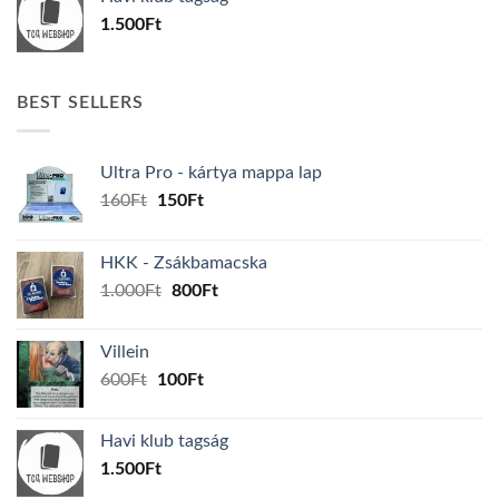
600Ft.
100Ft.
1.500
Ft
BEST SELLERS
Ultra Pro - kártya mappa lap
Original
Current
160
Ft
150
Ft
price
price
was:
is:
HKK - Zsákbamacska
160Ft.
150Ft.
Original
Current
1.000
Ft
800
Ft
price
price
was:
is:
Villein
1.000Ft.
800Ft.
Original
Current
600
Ft
100
Ft
price
price
was:
is:
Havi klub tagság
600Ft.
100Ft.
1.500
Ft