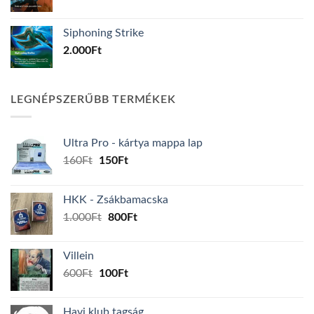
Siphoning Strike
2.000
Ft
LEGNÉPSZERŰBB TERMÉKEK
Ultra Pro - kártya mappa lap
Original
Current
160
Ft
150
Ft
price
price
was:
is:
HKK - Zsákbamacska
160Ft.
150Ft.
Original
Current
1.000
Ft
800
Ft
price
price
was:
is:
Villein
1.000Ft.
800Ft.
Original
Current
600
Ft
100
Ft
price
price
was:
is:
Havi klub tagság