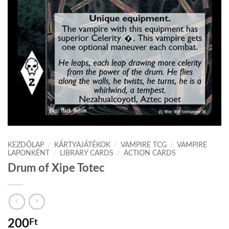
KEZDŐLAP
/
KÁRTYAJÁTÉKOK
/
VAMPIRE TCG
/
VAMPIRE
LAPONKÉNT
/
LIBRARY CARDS
/
ACTION CARDS
Drum of Xipe Totec
200
Ft