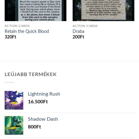
ACTION CARDS
ACTION CARDS
Retain the Quick Blood
Draba
320
Ft
200
Ft
LEÚJABB TERMÉKEK
Lightning Rush
16.500
Ft
Shadow Dash
800
Ft