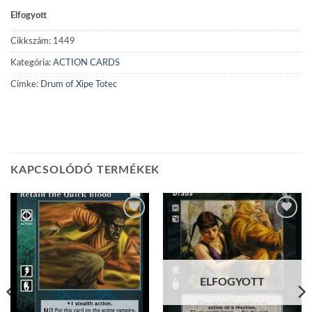
Elfogyott
Cikkszám:
1449
Kategória:
ACTION CARDS
Címke:
Drum of Xipe Totec
KAPCSOLÓDÓ TERMÉKEK
Add to
Add to
wishlist
wishlist
ELFOGYOTT