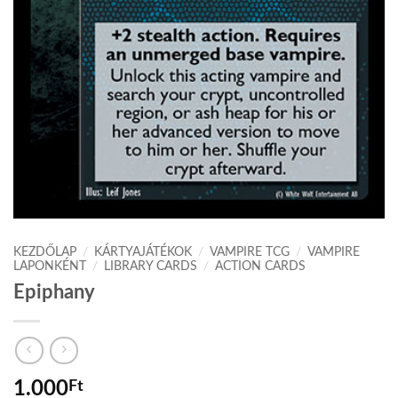
KEZDŐLAP
/
KÁRTYAJÁTÉKOK
/
VAMPIRE TCG
/
VAMPIRE
LAPONKÉNT
/
LIBRARY CARDS
/
ACTION CARDS
Epiphany
1.000
Ft