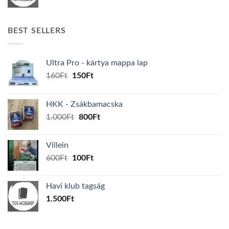
BEST SELLERS
Ultra Pro - kártya mappa lap
Original
Current
160
Ft
150
Ft
price
price
was:
is:
HKK - Zsákbamacska
160Ft.
150Ft.
Original
Current
1.000
Ft
800
Ft
price
price
was:
is:
Villein
1.000Ft.
800Ft.
Original
Current
600
Ft
100
Ft
price
price
was:
is:
Havi klub tagság
600Ft.
100Ft.
1.500
Ft