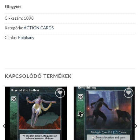
Elfogyott
Cikkszám:
1098
Kategória:
ACTION CARDS
Címke:
Epiphany
KAPCSOLÓDÓ TERMÉKEK
Add to
Add to
wishlist
wishlist