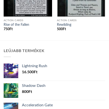
ACTION CARDS
ACTION CARDS
Rise of the Fallen
Rewilding
750
Ft
500
Ft
LEÚJABB TERMÉKEK
Lightning Rush
16.500
Ft
Shadow Dash
800
Ft
Acceleration Gate