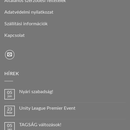
Általános szerződési feltételek
Adatvédelmi nyilatkozat
Szállítási információk
Kapcsolat
HÍREK
Nyári szabadság!
05
jún
Nincs
hozzászólás
a(z)
Unity League Premier Event
23
Nyári
febr
szabadság!
Nincs
bejegyzéshez
hozzászólás
a(z)
TAGSÁG változások!
05
Unity
jan
League