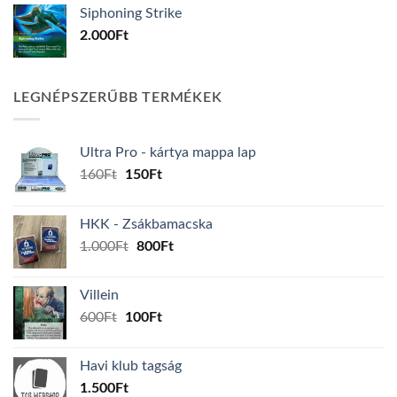
Siphoning Strike
2.000
Ft
LEGNÉPSZERŰBB TERMÉKEK
Ultra Pro - kártya mappa lap
Original
Current
160
Ft
150
Ft
price
price
was:
is:
HKK - Zsákbamacska
160Ft.
150Ft.
Original
Current
1.000
Ft
800
Ft
price
price
was:
is:
Villein
1.000Ft.
800Ft.
Original
Current
600
Ft
100
Ft
price
price
was:
is:
Havi klub tagság
600Ft.
100Ft.
1.500
Ft