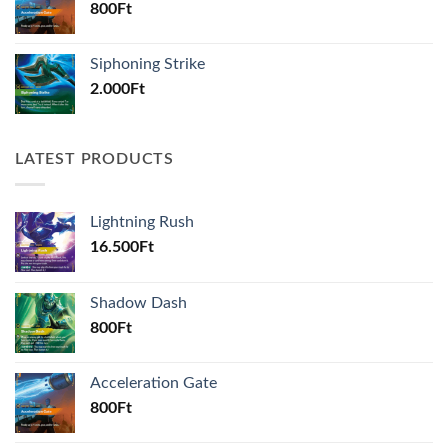
800
Ft
Siphoning Strike
2.000
Ft
LATEST PRODUCTS
Lightning Rush
16.500
Ft
Shadow Dash
800
Ft
Acceleration Gate
800
Ft