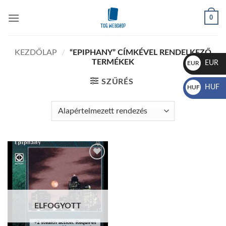
Skip
0
to
content
KEZDŐLAP
/
“EPIPHANY” CÍMKÉVEL RENDELKEZŐ
TERMÉKEK
EUR
EUR
€
SZŰRÉS
HUF
HUF
Ft
Add to
wishlist
ELFOGYOTT