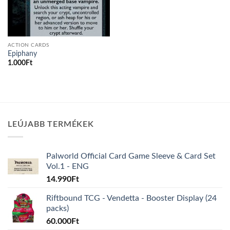
ACTION CARDS
Epiphany
1.000
Ft
LEÚJABB TERMÉKEK
Palworld Official Card Game Sleeve & Card Set
Vol.1 - ENG
14.990
Ft
Riftbound TCG - Vendetta - Booster Display (24
packs)
60.000
Ft