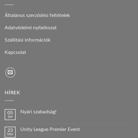
Általános szerződési feltételek
Adatvédelmi nyilatkozat
Szállítási információk
Kapcsolat
HÍREK
Nyári szabadság!
05
jún
Nincs
hozzászólás
a(z)
Unity League Premier Event
23
Nyári
febr
szabadság!
Nincs