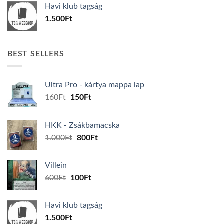
Havi klub tagság
600Ft.
100Ft.
1.500
Ft
BEST SELLERS
Ultra Pro - kártya mappa lap
Original
Current
160
Ft
150
Ft
price
price
was:
is:
HKK - Zsákbamacska
160Ft.
150Ft.
Original
Current
1.000
Ft
800
Ft
price
price
was:
is:
Villein
1.000Ft.
800Ft.
Original
Current
600
Ft
100
Ft
price
price
was:
is:
Havi klub tagság
600Ft.
100Ft.
1.500
Ft