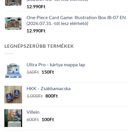
12.990
Ft
One Piece Card Game: Illustration Box IB-07 EN
(2026.07.31.-től lesz elérhető)
12.990
Ft
LEGNÉPSZERŰBB TERMÉKEK
Ultra Pro - kártya mappa lap
Original
Current
160
Ft
150
Ft
price
price
was:
is:
HKK - Zsákbamacska
160Ft.
150Ft.
Original
Current
1.000
Ft
800
Ft
price
price
was:
is:
Villein
1.000Ft.
800Ft.
Original
Current
600
Ft
100
Ft
price
price
was:
is: