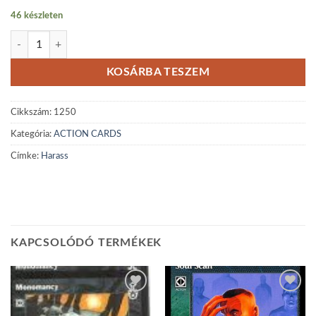
46 készleten
Harass mennyiség
KOSÁRBA TESZEM
Cikkszám:
1250
Kategória:
ACTION CARDS
Címke:
Harass
KAPCSOLÓDÓ TERMÉKEK
Add to
Add to
wishlist
wishlist