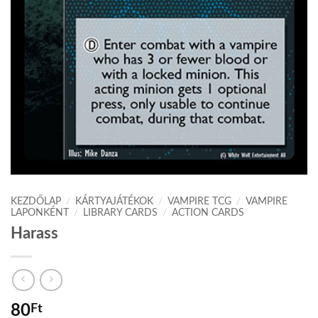
KEZDŐLAP
/
KÁRTYAJÁTÉKOK
/
VAMPIRE TCG
/
VAMPIRE
LAPONKÉNT
/
LIBRARY CARDS
/
ACTION CARDS
Harass
80
Ft