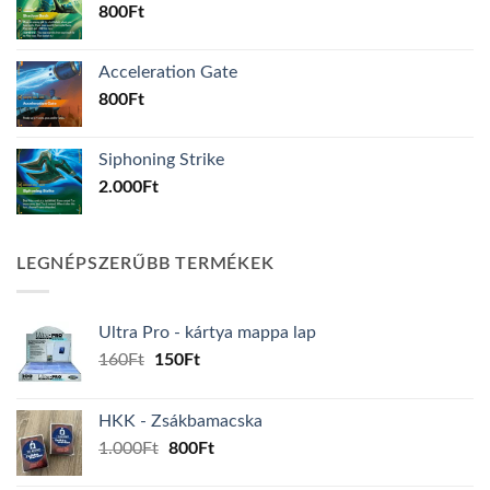
800
Ft
Acceleration Gate
800
Ft
Siphoning Strike
2.000
Ft
LEGNÉPSZERŰBB TERMÉKEK
Ultra Pro - kártya mappa lap
Original
Current
160
Ft
150
Ft
price
price
was:
is:
HKK - Zsákbamacska
160Ft.
150Ft.
Original
Current
1.000
Ft
800
Ft
price
price