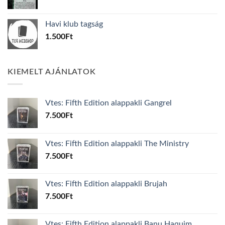
price
price
was:
is:
Havi klub tagság
600Ft.
100Ft.
1.500
Ft
KIEMELT AJÁNLATOK
Vtes: Fifth Edition alappakli Gangrel
7.500
Ft
Vtes: Fifth Edition alappakli The Ministry
7.500
Ft
Vtes: Fifth Edition alappakli Brujah
7.500
Ft
Vtes: Fifth Edition alappakli Banu Haquim