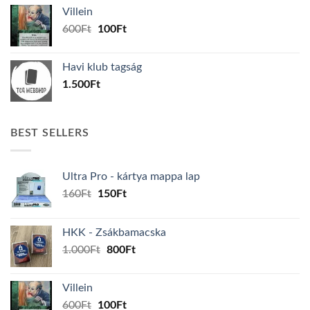
was:
is:
Villein
1.000Ft.
800Ft.
Original
Current
600
Ft
100
Ft
price
price
was:
is:
Havi klub tagság
600Ft.
100Ft.
1.500
Ft
BEST SELLERS
Ultra Pro - kártya mappa lap
Original
Current
160
Ft
150
Ft
price
price
was:
is:
HKK - Zsákbamacska
160Ft.
150Ft.
Original
Current
1.000
Ft
800
Ft
price
price
was:
is:
Villein
1.000Ft.
800Ft.
Original
Current
600
Ft
100
Ft