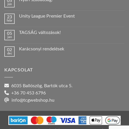
05
jún
Nincs
hozzászólás
a(z)
Unity League Premier Event
23
Nyári
febr
szabadság!
Nincs
bejegyzéshez
hozzászólás
a(z)
TAGSÁG változások!
05
Unity
jan
League
Nincs
Premier
hozzászólás
Event
a(z)
bejegyzéshez
Karácsonyi rendelések
02
TAGSÁG
dec
változások!
Nincs
bejegyzéshez
hozzászólás
a(z)
Karácsonyi
KAPCSOLAT
rendelések
bejegyzéshez
6035 Ballószög, Bartók utca 5.
+36 70 453 6796
info@tcgwebshop.hu