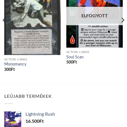
ELFOGYOTT
ACTION CARDS
Soul Scan
ACTION CARDS
500
Ft
Monomancy
300
Ft
LEÚJABB TERMÉKEK
Lightning Rush
16.500
Ft