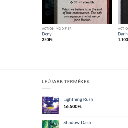
ACTION MODIFIER
ACTIO
Deny
Dari
350
Ft
1.10
LEÚJABB TERMÉKEK
Lightning Rush
16.500
Ft
Shadow Dash