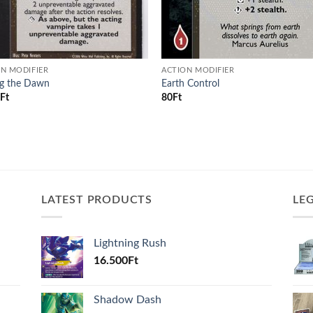
N MODIFIER
ACTION MODIFIER
ng the Dawn
Earth Control
0
Ft
80
Ft
LATEST PRODUCTS
LE
Lightning Rush
16.500
Ft
Shadow Dash