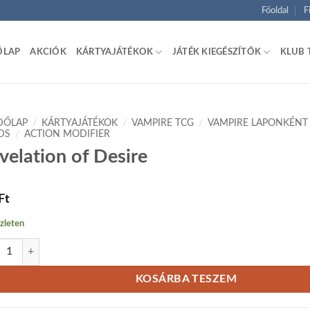
Főoldal
F
ŐLAP
AKCIÓK
KÁRTYAJÁTÉKOK
JÁTÉK KIEGÉSZÍTŐK
KLUB 
DŐLAP
/
KÁRTYAJÁTÉKOK
/
VAMPIRE TCG
/
VAMPIRE LAPONKÉNT
DS
/
ACTION MODIFIER
velation of Desire
Ft
zleten
lation of Desire mennyiség
KOSÁRBA TESZEM