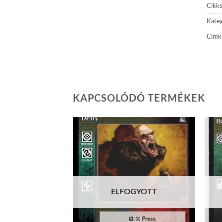
Cikk
Kateg
Címk
KAPCSOLÓDÓ TERMÉKEK
Add to
Add to
wishlist
wishlist
GYOTT
ELFOGYOTT