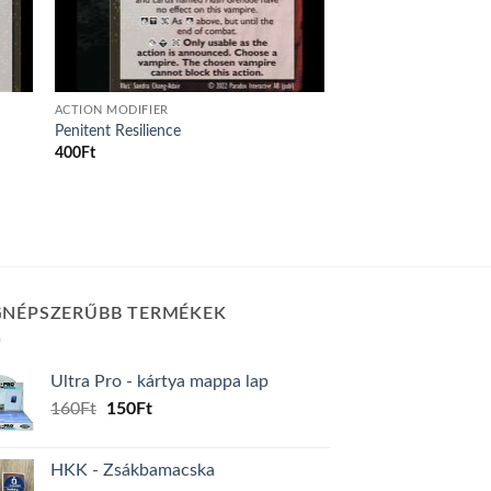
ACTION MODIFIER
Penitent Resilience
400
Ft
GNÉPSZERŰBB TERMÉKEK
Ultra Pro - kártya mappa lap
Original
Current
160
Ft
150
Ft
price
price
was:
is:
HKK - Zsákbamacska
160Ft.
150Ft.