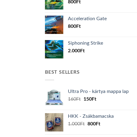
800
Ft
Acceleration Gate
800
Ft
Siphoning Strike
2.000
Ft
BEST SELLERS
Ultra Pro - kártya mappa lap
Original
Current
160
Ft
150
Ft
price
price
was:
is:
HKK - Zsákbamacska
160Ft.
150Ft.
Original
Current
1.000
Ft
800
Ft
price
price
was:
is: