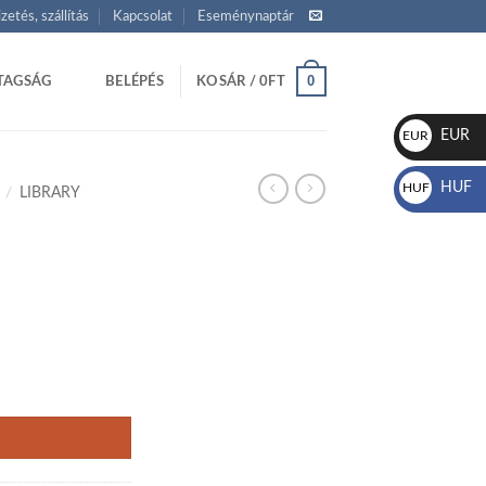
izetés, szállítás
Kapcsolat
Eseménynaptár
0
TAGSÁG
BELÉPÉS
KOSÁR /
0
FT
EUR
EUR
€
HUF
HUF
/
LIBRARY
Ft