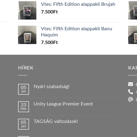
Vtes: Fifth Edition alappakli Brujah
7.500
Ft
Vtes: Fifth Edition alappakli Banu
Haquim
7.500
Ft
HÍREK
KA
6
Nyári szabadság!
05
jún
+
Nincs
hozzászólás
i
a(z)
Unity League Premier Event
23
Nyári
febr
szabadság!
Nincs
bejegyzéshez
hozzászólás
a(z)
TAGSÁG változások!
05
Unity
jan
League
Nincs
Premier
hozzászólás
Event
a(z)