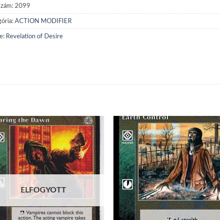
szám:
2099
ória:
ACTION MODIFIER
e:
Revelation of Desire
Add to
Add
wishlist
wish
ELFOGYOTT