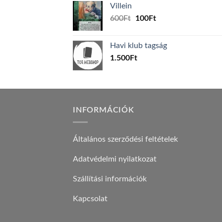
Villein
1.000Ft.
800Ft.
Original
Current
600
Ft
100
Ft
price
price
was:
is:
Havi klub tagság
600Ft.
100Ft.
1.500
Ft
INFORMÁCIÓK
Általános szerződési feltételek
Adatvédelmi nyilatkozat
Szállítási információk
Kapcsolat