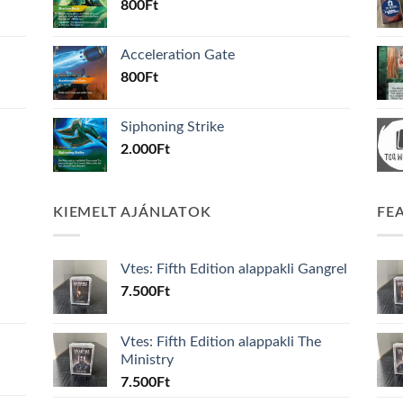
800
Ft
Acceleration Gate
800
Ft
Siphoning Strike
2.000
Ft
KIEMELT AJÁNLATOK
FE
Vtes: Fifth Edition alappakli Gangrel
7.500
Ft
Vtes: Fifth Edition alappakli The
Ministry
7.500
Ft