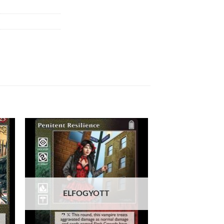
 to
Add to
list
wishlist
ELFOGYOTT