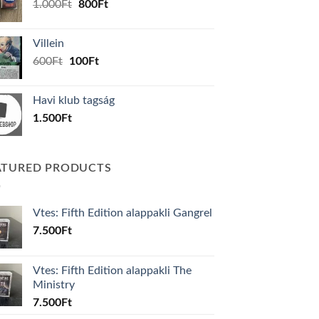
Original
Current
1.000
Ft
800
Ft
price
price
was:
is:
Villein
1.000Ft.
800Ft.
Original
Current
600
Ft
100
Ft
price
price
was:
is:
Havi klub tagság
600Ft.
100Ft.
1.500
Ft
ATURED PRODUCTS
Vtes: Fifth Edition alappakli Gangrel
7.500
Ft
Vtes: Fifth Edition alappakli The
Ministry
7.500
Ft