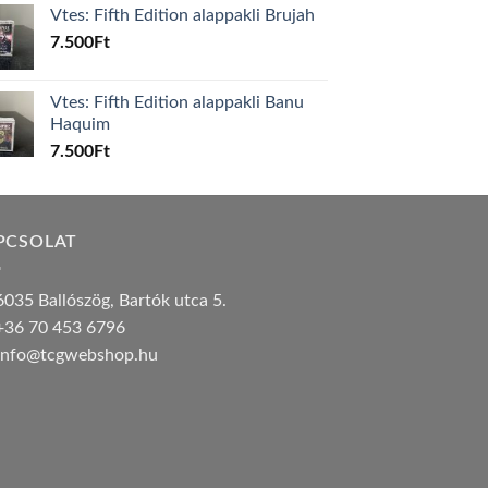
Vtes: Fifth Edition alappakli Brujah
7.500
Ft
Vtes: Fifth Edition alappakli Banu
Haquim
7.500
Ft
PCSOLAT
035 Ballószög, Bartók utca 5.
36 70 453 6796
nfo@tcgwebshop.hu