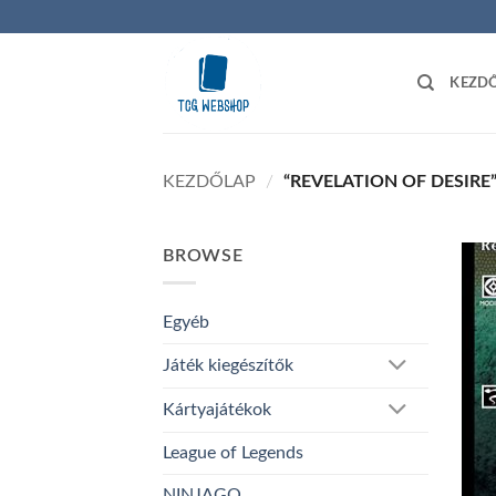
Skip
to
content
KEZD
KEZDŐLAP
/
“REVELATION OF DESIRE
BROWSE
Egyéb
Játék kiegészítők
Kártyajátékok
League of Legends
NINJAGO