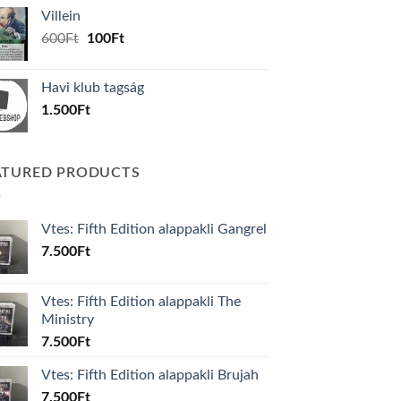
was:
is:
Villein
1.000Ft.
800Ft.
Original
Current
600
Ft
100
Ft
price
price
was:
is:
Havi klub tagság
600Ft.
100Ft.
1.500
Ft
ATURED PRODUCTS
Vtes: Fifth Edition alappakli Gangrel
7.500
Ft
Vtes: Fifth Edition alappakli The
Ministry
7.500
Ft
Vtes: Fifth Edition alappakli Brujah
7.500
Ft