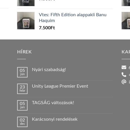
Vtes: Fifth Edition alappakli Banu
Haquim
7.500
Ft
HÍREK
KA
6
Nyári szabadság!
05
jún
+
Nincs
hozzászólás
i
a(z)
Unity League Premier Event
23
Nyári
febr
szabadság!
Nincs
bejegyzéshez
hozzászólás
a(z)
TAGSÁG változások!
05
Unity
jan
League
Nincs
Premier
hozzászólás
Event
a(z)
bejegyzéshez
Karácsonyi rendelések
02
TAGSÁG
dec
változások!
Nincs
bejegyzéshez
hozzászólás