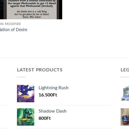
ON MODIFIER
lation of Desire
LATEST PRODUCTS
LE
Lightning Rush
16.500
Ft
Shadow Dash
800
Ft