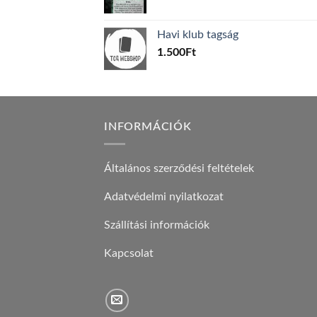
price
price
was:
is:
Havi klub tagság
600Ft.
100Ft.
1.500
Ft
INFORMÁCIÓK
Általános szerződési feltételek
Adatvédelmi nyilatkozat
Szállítási információk
Kapcsolat