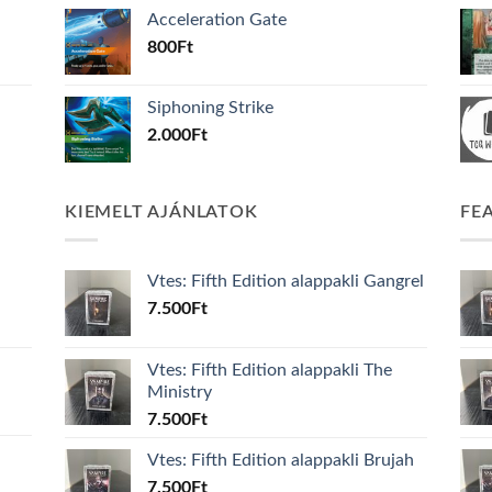
Acceleration Gate
800
Ft
Siphoning Strike
2.000
Ft
KIEMELT AJÁNLATOK
FE
Vtes: Fifth Edition alappakli Gangrel
7.500
Ft
Vtes: Fifth Edition alappakli The
Ministry
7.500
Ft
Vtes: Fifth Edition alappakli Brujah
7.500
Ft