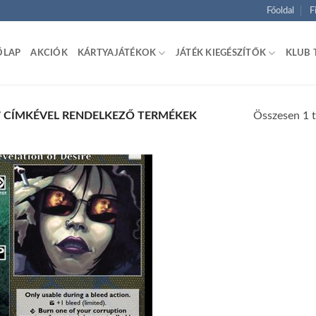
Főoldal
F
ŐLAP
AKCIÓK
KÁRTYAJÁTÉKOK
JÁTÉK KIEGÉSZÍTŐK
KLUB 
Összesen 1 t
” CÍMKÉVEL RENDELKEZŐ TERMÉKEK
Add to
wishlist