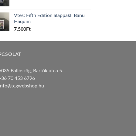
Vtes: Fifth Edition alappakli Banu
Haquim
7.500
Ft
PCSOLAT
035 Ballószög, Bartók utca 5.
36 70 453 6796
nfo@tcgwebshop.hu