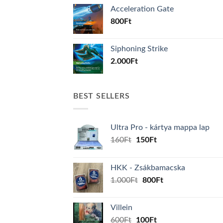
Acceleration Gate
800
Ft
Siphoning Strike
2.000
Ft
BEST SELLERS
Ultra Pro - kártya mappa lap
Original
Current
160
Ft
150
Ft
price
price
was:
is:
HKK - Zsákbamacska
160Ft.
150Ft.
Original
Current
1.000
Ft
800
Ft
price
price
was:
is:
Villein
1.000Ft.
800Ft.
Original
Current
600
Ft
100
Ft