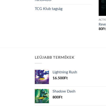
TCG Klub tagság
ACTI
Reve
80
Ft
LEÚJABB TERMÉKEK
Lightning Rush
16.500
Ft
Shadow Dash
800
Ft