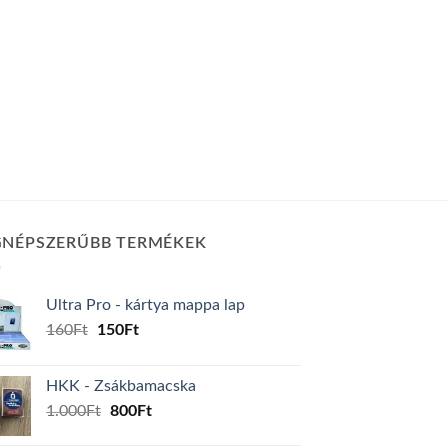
GNÉPSZERŰBB TERMÉKEK
Ultra Pro - kártya mappa lap
Original
Current
160
Ft
150
Ft
price
price
was:
is:
HKK - Zsákbamacska
160Ft.
150Ft.
Original
Current
1.000
Ft
800
Ft
price
price