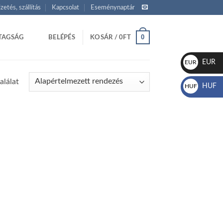
izetés, szállítás
Kapcsolat
Eseménynaptár
0
TAGSÁG
BELÉPÉS
KOSÁR /
0
FT
EUR
EUR
€
alálat
HUF
HUF
Ft