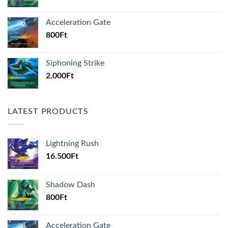
Acceleration Gate
800
Ft
Siphoning Strike
2.000
Ft
LATEST PRODUCTS
Lightning Rush
16.500
Ft
Shadow Dash
800
Ft
Acceleration Gate