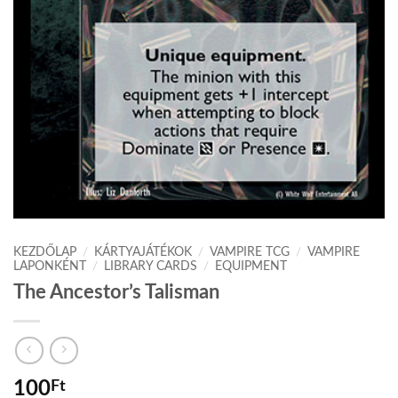
KEZDŐLAP
/
KÁRTYAJÁTÉKOK
/
VAMPIRE TCG
/
VAMPIRE
LAPONKÉNT
/
LIBRARY CARDS
/
EQUIPMENT
The Ancestor’s Talisman
100
Ft