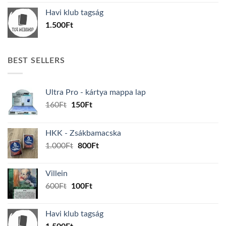
was:
is:
Havi klub tagság
600Ft.
100Ft.
1.500
Ft
BEST SELLERS
Ultra Pro - kártya mappa lap
Original
Current
160
Ft
150
Ft
price
price
was:
is:
HKK - Zsákbamacska
160Ft.
150Ft.
Original
Current
1.000
Ft
800
Ft
price
price
was:
is:
Villein
1.000Ft.
800Ft.
Original
Current
600
Ft
100
Ft
price
price
was:
is:
Havi klub tagság
600Ft.
100Ft.