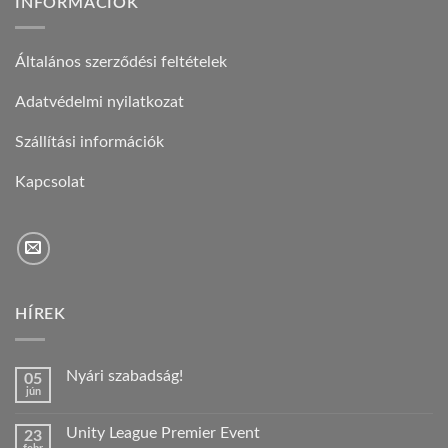
INFORMÁCIÓK
Általános szerződési feltételek
Adatvédelmi nyilatkozat
Szállítási információk
Kapcsolat
HÍREK
Nyári szabadság!
05
jún
Nincs
hozzászólás
a(z)
Unity League Premier Event
23
Nyári