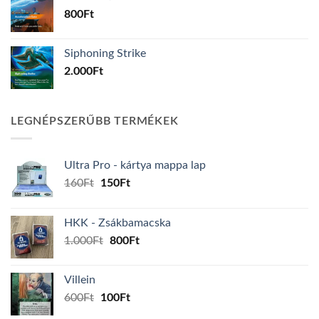
800
Ft
Siphoning Strike
2.000
Ft
LEGNÉPSZERŰBB TERMÉKEK
Ultra Pro - kártya mappa lap
Original
Current
160
Ft
150
Ft
price
price
was:
is:
HKK - Zsákbamacska
160Ft.
150Ft.
Original
Current
1.000
Ft
800
Ft
price
price
was:
is:
Villein
1.000Ft.
800Ft.
Original
Current
600
Ft
100
Ft
price
price