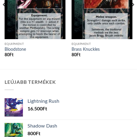
EQUIPMENT
EQUIPMENT
Bloodstone
Brass Knuckles
80
Ft
80
Ft
LEÚJABB TERMÉKEK
Lightning Rush
16.500
Ft
Shadow Dash
800
Ft