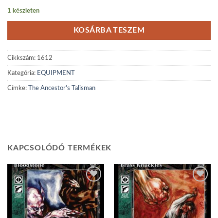
1 készleten
KOSÁRBA TESZEM
Cikkszám:
1612
Kategória:
EQUIPMENT
Címke:
The Ancestor's Talisman
KAPCSOLÓDÓ TERMÉKEK
Add to
Add to
wishlist
wishlist