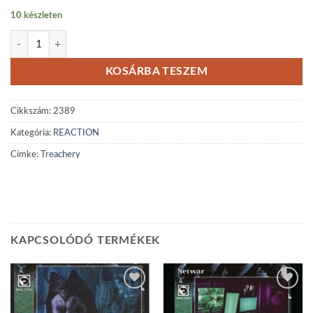
10 készleten
Treachery mennyiség
KOSÁRBA TESZEM
Cikkszám:
2389
Kategória:
REACTION
Címke:
Treachery
KAPCSOLÓDÓ TERMÉKEK
Add to
Add to
wishlist
wishlist