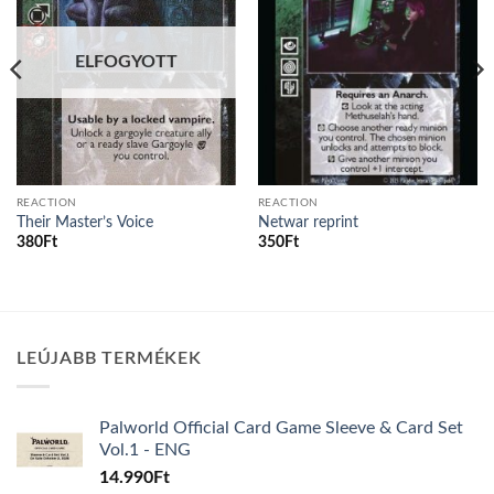
ELFOGYOTT
REACTION
REACTION
Their Master’s Voice
Netwar reprint
380
Ft
350
Ft
LEÚJABB TERMÉKEK
Palworld Official Card Game Sleeve & Card Set
Vol.1 - ENG
14.990
Ft