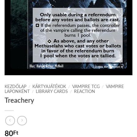
KEZDŐLAP
/
KÁRTYAJÁTÉKOK
/
VAMPIRE TCG
/
VAMPIRE
LAPONKÉNT
/
LIBRARY CARDS
/
REACTION
Treachery
80
Ft