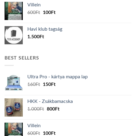
was:
is:
Villein
1.000Ft.
800Ft.
Original
Current
600
Ft
100
Ft
price
price
was:
is:
Havi klub tagság
600Ft.
100Ft.
1.500
Ft
BEST SELLERS
Ultra Pro - kártya mappa lap
Original
Current
160
Ft
150
Ft
price
price
was:
is:
HKK - Zsákbamacska
160Ft.
150Ft.
Original
Current
1.000
Ft
800
Ft
price
price
was:
is:
Villein
1.000Ft.
800Ft.
Original
Current
600
Ft
100
Ft