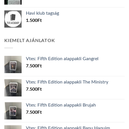
price
price
was:
is:
Havi klub tagság
600Ft.
100Ft.
1.500
Ft
KIEMELT AJÁNLATOK
Vtes: Fifth Edition alappakli Gangrel
7.500
Ft
Vtes: Fifth Edition alappakli The Ministry
7.500
Ft
Vtes: Fifth Edition alappakli Brujah
7.500
Ft
Vtes: Fifth Edition alappakli Banu Haquim