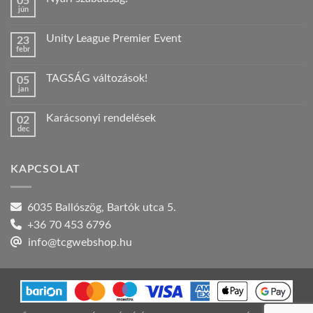
05
jún
Nincs
hozzászólás
a(z)
Unity League Premier Event
23
Nyári
febr
szabadság!
Nincs
bejegyzéshez
hozzászólás
a(z)
TAGSÁG változások!
05
Unity
jan
League
Nincs
Premier
hozzászólás
Event
a(z)
bejegyzéshez
Karácsonyi rendelések
02
TAGSÁG
dec
változások!
Nincs
bejegyzéshez
hozzászólás
a(z)
Karácsonyi
KAPCSOLAT
rendelések
bejegyzéshez
6035 Ballószög, Bartók utca 5.
+36 70 453 6796
info@tcgwebshop.hu