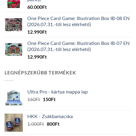
60.000
Ft
One Piece Card Game: Illustration Box IB-08 EN
(2026.07.31.-től lesz elérhető)
12.990
Ft
One Piece Card Game: Illustration Box IB-07 EN
(2026.07.31.-től lesz elérhető)
12.990
Ft
LEGNÉPSZERŰBB TERMÉKEK
Ultra Pro - kártya mappa lap
Original
Current
160
Ft
150
Ft
price
price
was:
is:
HKK - Zsákbamacska
160Ft.
150Ft.
Original
Current
1.000
Ft
800
Ft
price
price