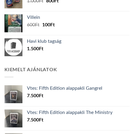
Original
Current
1.000
Ft
800
Ft
price
price
was:
is:
Villein
1.000Ft.
800Ft.
Original
Current
600
Ft
100
Ft
price
price
was:
is:
Havi klub tagság
600Ft.
100Ft.
1.500
Ft
KIEMELT AJÁNLATOK
Vtes: Fifth Edition alappakli Gangrel
7.500
Ft
Vtes: Fifth Edition alappakli The Ministry
7.500
Ft