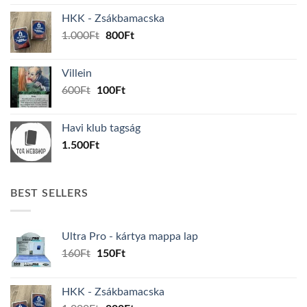
was:
is:
HKK - Zsákbamacska
160Ft.
150Ft.
Original
Current
1.000
Ft
800
Ft
price
price
was:
is:
Villein
1.000Ft.
800Ft.
Original
Current
600
Ft
100
Ft
price
price
was:
is:
Havi klub tagság
600Ft.
100Ft.
1.500
Ft
BEST SELLERS
Ultra Pro - kártya mappa lap
Original
Current
160
Ft
150
Ft
price
price
was:
is:
HKK - Zsákbamacska
160Ft.
150Ft.