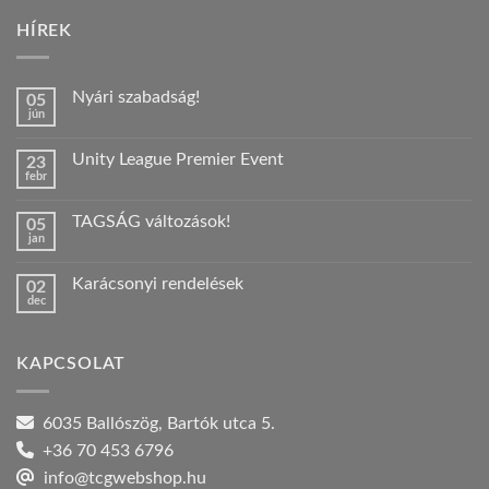
HÍREK
Nyári szabadság!
05
jún
Nincs
hozzászólás
a(z)
Unity League Premier Event
23
Nyári
febr
szabadság!
Nincs
bejegyzéshez
hozzászólás
a(z)
TAGSÁG változások!
05
Unity
jan
League
Nincs
Premier
hozzászólás
Event
a(z)
bejegyzéshez
Karácsonyi rendelések
02
TAGSÁG
dec
változások!
Nincs
bejegyzéshez
hozzászólás
a(z)
Karácsonyi
KAPCSOLAT
rendelések
bejegyzéshez
6035 Ballószög, Bartók utca 5.
+36 70 453 6796
info@tcgwebshop.hu