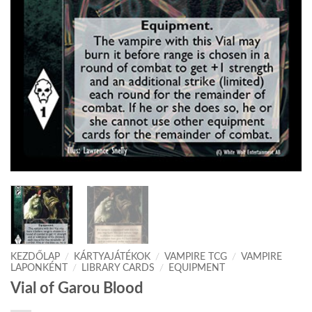
KEZDŐLAP
/
KÁRTYAJÁTÉKOK
/
VAMPIRE TCG
/
VAMPIRE
LAPONKÉNT
/
LIBRARY CARDS
/
EQUIPMENT
Vial of Garou Blood