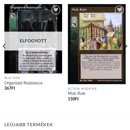
Add to
Add to
wishlist
wishlist
ELFOGYOTT
REACTION
Organized Resistance
367
Ft
ACTION MODIFIER
Mob Rule
150
Ft
LEÚJABB TERMÉKEK