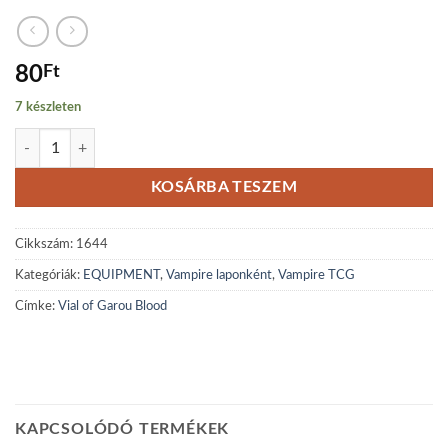
80
Ft
7 készleten
Vial of Garou Blood mennyiség
KOSÁRBA TESZEM
Cikkszám:
1644
Kategóriák:
EQUIPMENT
,
Vampire laponként
,
Vampire TCG
Címke:
Vial of Garou Blood
KAPCSOLÓDÓ TERMÉKEK