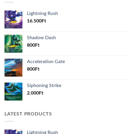
Lightning Rush
16.500
Ft
Shadow Dash
800
Ft
Acceleration Gate
800
Ft
Siphoning Strike
2.000
Ft
LATEST PRODUCTS
Lightning Rush