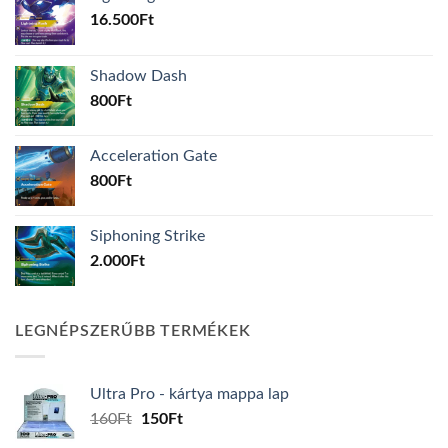
16.500
Ft
Shadow Dash
800
Ft
Acceleration Gate
800
Ft
Siphoning Strike
2.000
Ft
LEGNÉPSZERŰBB TERMÉKEK
Ultra Pro - kártya mappa lap
Original
Current
160
Ft
150
Ft
price
price