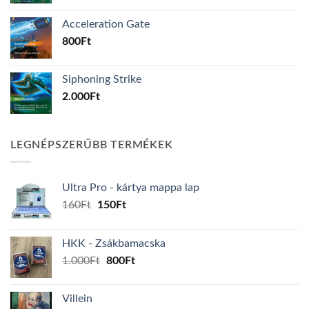
Acceleration Gate
800
Ft
Siphoning Strike
2.000
Ft
LEGNÉPSZERŰBB TERMÉKEK
Ultra Pro - kártya mappa lap
Original
Current
160
Ft
150
Ft
price
price
was:
is:
HKK - Zsákbamacska
160Ft.
150Ft.
Original
Current
1.000
Ft
800
Ft
price
price
was:
is:
Villein
1.000Ft.
800Ft.