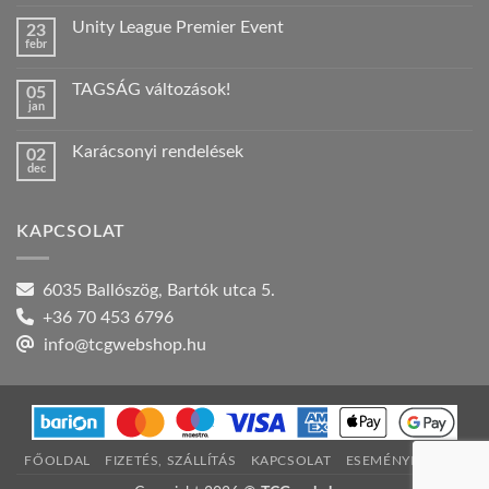
hozzászólás
a(z)
Unity League Premier Event
23
Nyári
febr
szabadság!
Nincs
bejegyzéshez
hozzászólás
a(z)
TAGSÁG változások!
05
Unity
jan
League
Nincs
Premier
hozzászólás
Event
a(z)
bejegyzéshez
Karácsonyi rendelések
02
TAGSÁG
dec
változások!
Nincs
bejegyzéshez
hozzászólás
a(z)
Karácsonyi
KAPCSOLAT
rendelések
bejegyzéshez
6035 Ballószög, Bartók utca 5.
+36 70 453 6796
info@tcgwebshop.hu
FŐOLDAL
FIZETÉS, SZÁLLÍTÁS
KAPCSOLAT
ESEMÉNYNAPTÁR