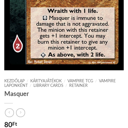
KEZDŐLAP
/
KÁRTYAJÁTÉKOK
/
VAMPIRE TCG
/
VAMPIRE
LAPONKÉNT
/
LIBRARY CARDS
/
RETAINER
Masquer
80
Ft