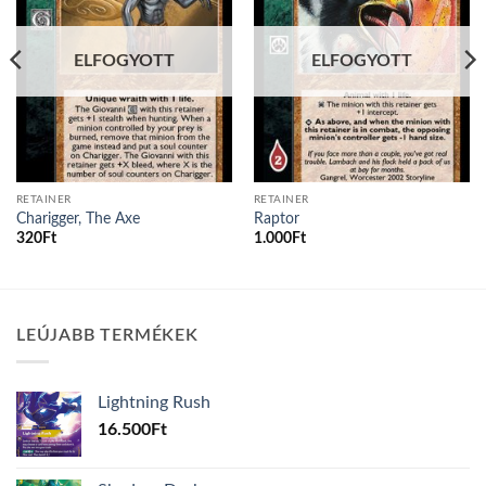
ELFOGYOTT
ELFOGYOTT
RETAINER
RETAINER
Charigger, The Axe
Raptor
320
Ft
1.000
Ft
LEÚJABB TERMÉKEK
Lightning Rush
16.500
Ft