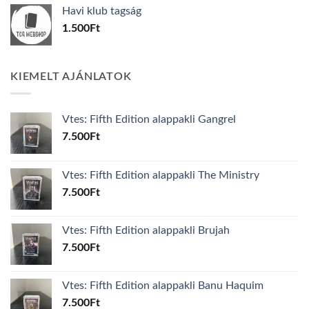
was:
is:
Havi klub tagság
600Ft.
100Ft.
1.500
Ft
KIEMELT AJÁNLATOK
Vtes: Fifth Edition alappakli Gangrel
7.500
Ft
Vtes: Fifth Edition alappakli The Ministry
7.500
Ft
Vtes: Fifth Edition alappakli Brujah
7.500
Ft
Vtes: Fifth Edition alappakli Banu Haquim
7.500
Ft