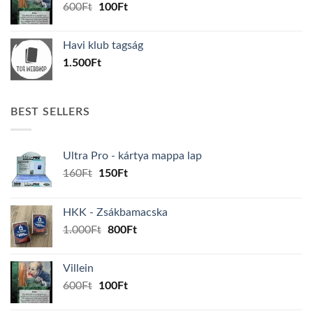
Original
Current
600
Ft
100
Ft
price
price
was:
is:
Havi klub tagság
600Ft.
100Ft.
1.500
Ft
BEST SELLERS
Ultra Pro - kártya mappa lap
Original
Current
160
Ft
150
Ft
price
price
was:
is:
HKK - Zsákbamacska
160Ft.
150Ft.
Original
Current
1.000
Ft
800
Ft
price
price
was:
is:
Villein
1.000Ft.
800Ft.
Original
Current
600
Ft
100
Ft
price
price