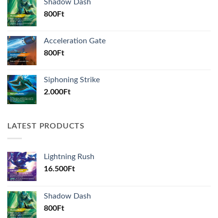
Shadow Dash
800
Ft
Acceleration Gate
800
Ft
Siphoning Strike
2.000
Ft
LATEST PRODUCTS
Lightning Rush
16.500
Ft
Shadow Dash
800
Ft