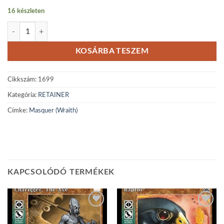
16 készleten
Masquer mennyiség
KOSÁRBA TESZEM
Cikkszám:
1699
Kategória:
RETAINER
Címke:
Masquer (Wraith)
KAPCSOLÓDÓ TERMÉKEK
Add to
Add to
wishlist
wishlist