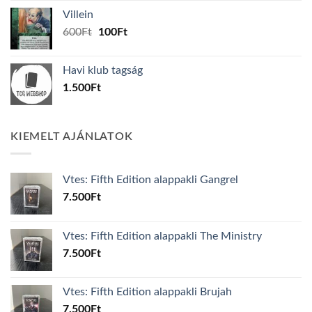
was:
is:
Villein
1.000Ft.
800Ft.
Original
Current
600
Ft
100
Ft
price
price
was:
is:
Havi klub tagság
600Ft.
100Ft.
1.500
Ft
KIEMELT AJÁNLATOK
Vtes: Fifth Edition alappakli Gangrel
7.500
Ft
Vtes: Fifth Edition alappakli The Ministry
7.500
Ft
Vtes: Fifth Edition alappakli Brujah
7.500
Ft