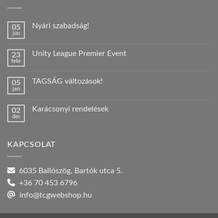
Nyári szabadság!
05
jún
Nincs
hozzászólás
a(z)
Unity League Premier Event
23
Nyári
febr
szabadság!
Nincs
bejegyzéshez
hozzászólás
a(z)
TAGSÁG változások!
05
Unity
jan
League
Nincs
Premier
hozzászólás
Event
a(z)
bejegyzéshez
Karácsonyi rendelések
02
TAGSÁG
dec
változások!
Nincs
bejegyzéshez
hozzászólás
a(z)
Karácsonyi
KAPCSOLAT
rendelések
bejegyzéshez
6035 Ballószög, Bartók utca 5.
+36 70 453 6796
info@tcgwebshop.hu