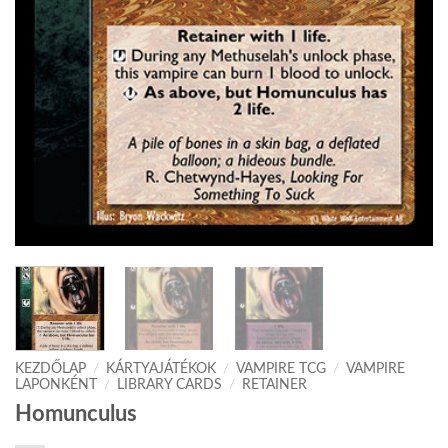
KEZDŐLAP
/
KÁRTYAJÁTÉKOK
/
VAMPIRE TCG
/
VAMPIRE
LAPONKÉNT
/
LIBRARY CARDS
/
RETAINER
Homunculus