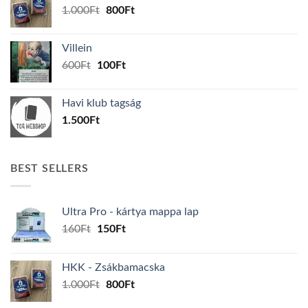
Original
Current
1.000
Ft
800
Ft
price
price
was:
is:
Villein
1.000Ft.
800Ft.
Original
Current
600
Ft
100
Ft
price
price
was:
is:
Havi klub tagság
600Ft.
100Ft.
1.500
Ft
BEST SELLERS
Ultra Pro - kártya mappa lap
Original
Current
160
Ft
150
Ft
price
price
was:
is:
HKK - Zsákbamacska
160Ft.
150Ft.
Original
Current
1.000
Ft
800
Ft
price
price