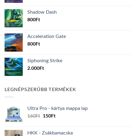
Shadow Dash
800
Ft
Acceleration Gate
800
Ft
Siphoning Strike
2.000
Ft
LEGNÉPSZERŰBB TERMÉKEK
Ultra Pro - kártya mappa lap
Original
Current
160
Ft
150
Ft
price
price
was:
is:
HKK - Zsákbamacska
160Ft.
150Ft.