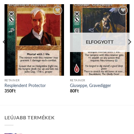
Add to
Add to
wishlist
wishlist
ELFOGYOTT
RETAINER
RETAINER
Resplendent Protector
Giuseppe, Gravedigger
350
Ft
80
Ft
LEÚJABB TERMÉKEK