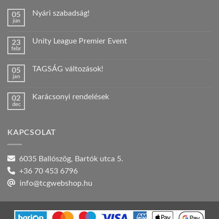
Nyári szabadság!
05
jún
Nincs
hozzászólás
a(z)
Unity League Premier Event
23
Nyári
febr
szabadság!
Nincs
bejegyzéshez
hozzászólás
a(z)
TAGSÁG változások!
05
Unity
jan
League
Nincs
Premier
hozzászólás
Event
a(z)
bejegyzéshez
Karácsonyi rendelések
02
TAGSÁG
dec
változások!
Nincs
bejegyzéshez
hozzászólás
a(z)
Karácsonyi
KAPCSOLAT
rendelések
bejegyzéshez
6035 Ballószög, Bartók utca 5.
+36 70 453 6796
info@tcgwebshop.hu