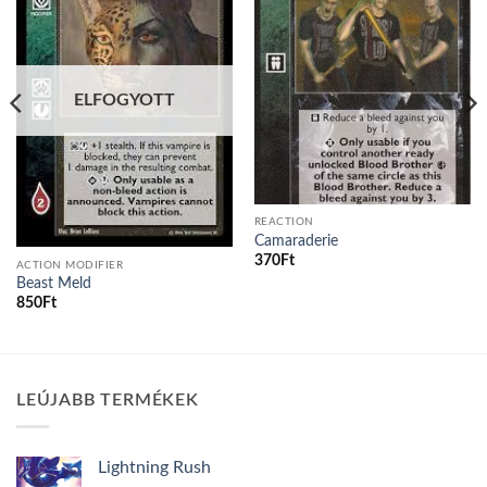
wishlist
wishlist
ELFOGYOTT
REACTION
Camaraderie
370
Ft
ACTION MODIFIER
Beast Meld
850
Ft
LEÚJABB TERMÉKEK
Lightning Rush