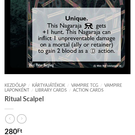
KEZDŐLAP
/
KÁRTYAJÁTÉKOK
/
VAMPIRE TCG
/
VAMPIRE
LAPONKÉNT
/
LIBRARY CARDS
/
ACTION CARDS
Ritual Scalpel
280
Ft