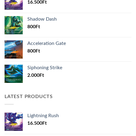
16.500
Ft
Shadow Dash
800
Ft
Acceleration Gate
800
Ft
Siphoning Strike
2.000
Ft
LATEST PRODUCTS
Lightning Rush
16.500
Ft