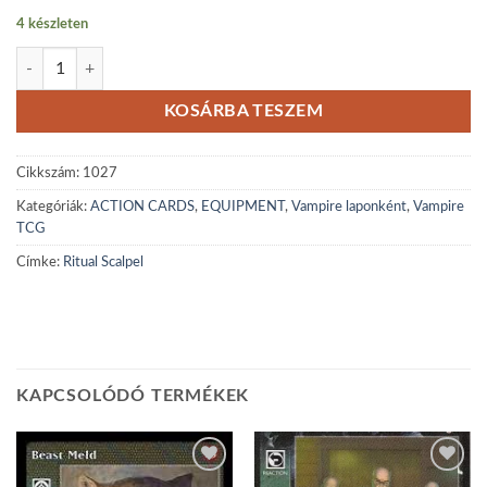
4 készleten
Ritual Scalpel mennyiség
KOSÁRBA TESZEM
Cikkszám:
1027
Kategóriák:
ACTION CARDS
,
EQUIPMENT
,
Vampire laponként
,
Vampire
TCG
Címke:
Ritual Scalpel
KAPCSOLÓDÓ TERMÉKEK
Add to
Add to