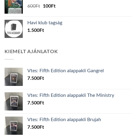
1.000Ft.
800Ft.
Original
Current
600
Ft
100
Ft
price
price
was:
is:
Havi klub tagság
600Ft.
100Ft.
1.500
Ft
KIEMELT AJÁNLATOK
Vtes: Fifth Edition alappakli Gangrel
7.500
Ft
Vtes: Fifth Edition alappakli The Ministry
7.500
Ft
Vtes: Fifth Edition alappakli Brujah
7.500
Ft