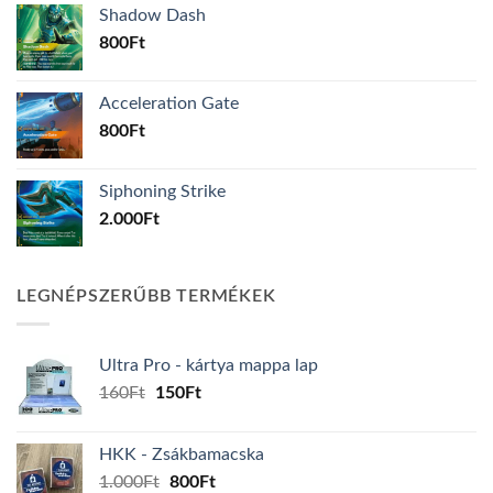
Shadow Dash
800
Ft
Acceleration Gate
800
Ft
Siphoning Strike
2.000
Ft
LEGNÉPSZERŰBB TERMÉKEK
Ultra Pro - kártya mappa lap
Original
Current
160
Ft
150
Ft
price
price
was:
is:
HKK - Zsákbamacska
160Ft.
150Ft.
Original
Current
1.000
Ft
800
Ft