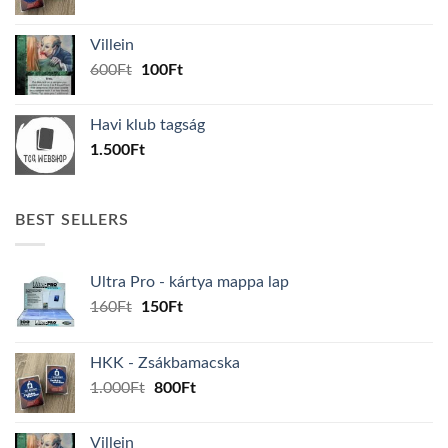
price
price
was:
is:
Villein
1.000Ft.
800Ft.
Original
Current
600
Ft
100
Ft
price
price
was:
is:
Havi klub tagság
600Ft.
100Ft.
1.500
Ft
BEST SELLERS
Ultra Pro - kártya mappa lap
Original
Current
160
Ft
150
Ft
price
price
was:
is:
HKK - Zsákbamacska
160Ft.
150Ft.
Original
Current
1.000
Ft
800
Ft
price
price
was:
is:
Villein