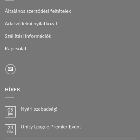
Általános szerződési feltételek
Adatvédelmi nyilatkozat
Szállítási információk
Kapcsolat
HÍREK
Nyári szabadság!
05
jún
Nincs
hozzászólás
a(z)
Unity League Premier Event
23
Nyári
febr
szabadság!
Nincs
bejegyzéshez
hozzászólás