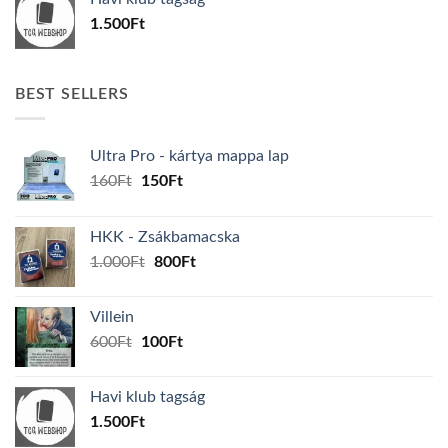
600Ft.
100Ft.
1.500
Ft
BEST SELLERS
Ultra Pro - kártya mappa lap
Original
Current
160
Ft
150
Ft
price
price
was:
is:
HKK - Zsákbamacska
160Ft.
150Ft.
Original
Current
1.000
Ft
800
Ft
price
price
was:
is:
Villein
1.000Ft.
800Ft.
Original
Current
600
Ft
100
Ft
price
price
was:
is:
Havi klub tagság
600Ft.
100Ft.
1.500
Ft