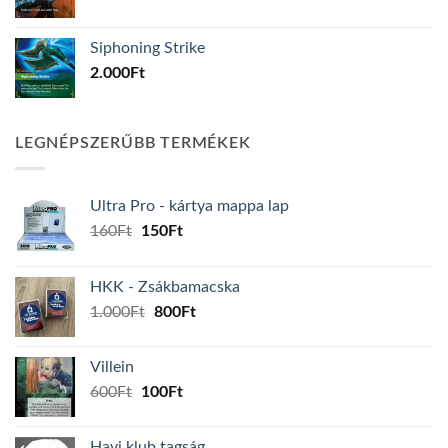
Siphoning Strike
2.000
Ft
LEGNÉPSZERŰBB TERMÉKEK
Ultra Pro - kártya mappa lap
Original
Current
160
Ft
150
Ft
price
price
was:
is:
HKK - Zsákbamacska
160Ft.
150Ft.
Original
Current
1.000
Ft
800
Ft
price
price
was:
is:
Villein
1.000Ft.
800Ft.
Original
Current
600
Ft
100
Ft
price
price
was:
is:
Havi klub tagság