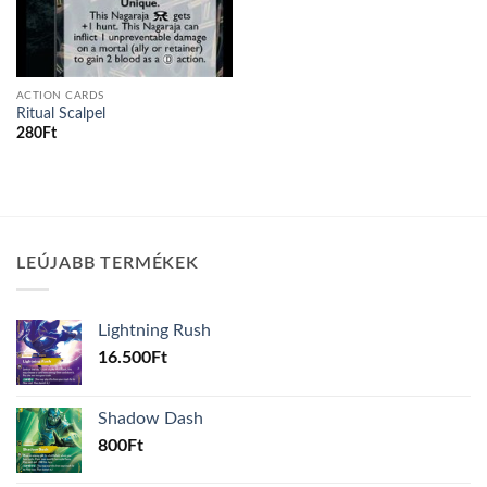
ACTION CARDS
Ritual Scalpel
280
Ft
LEÚJABB TERMÉKEK
Lightning Rush
16.500
Ft
Shadow Dash
800
Ft