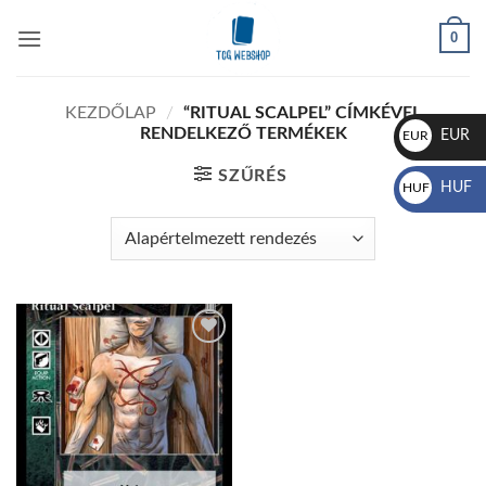
Skip
0
to
content
KEZDŐLAP
/
“RITUAL SCALPEL” CÍMKÉVEL
RENDELKEZŐ TERMÉKEK
EUR
EUR
€
SZŰRÉS
HUF
HUF
Ft
Add to
wishlist