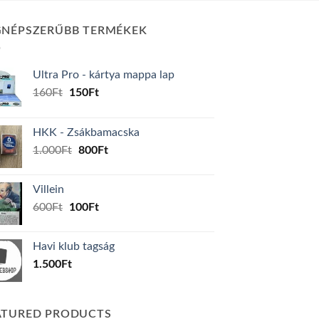
GNÉPSZERŰBB TERMÉKEK
Ultra Pro - kártya mappa lap
Original
Current
160
Ft
150
Ft
price
price
was:
is:
HKK - Zsákbamacska
160Ft.
150Ft.
Original
Current
1.000
Ft
800
Ft
price
price
was:
is:
Villein
1.000Ft.
800Ft.
Original
Current
600
Ft
100
Ft
price
price
was:
is:
Havi klub tagság
600Ft.
100Ft.
1.500
Ft
ATURED PRODUCTS