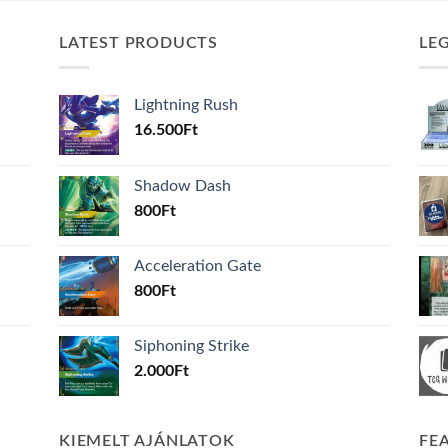
LATEST PRODUCTS
LE
Lightning Rush
16.500
Ft
Shadow Dash
800
Ft
Acceleration Gate
800
Ft
Siphoning Strike
2.000
Ft
KIEMELT AJÁNLATOK
FE