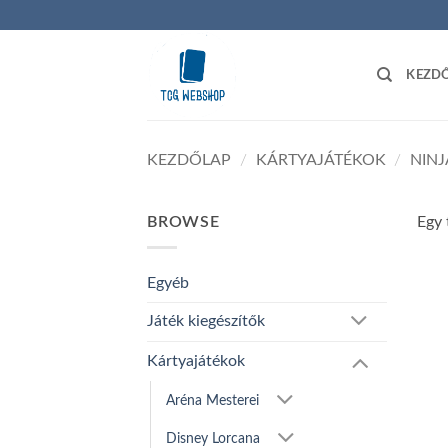
Skip
to
content
KEZD
KEZDŐLAP
/
KÁRTYAJÁTÉKOK
/
NIN
BROWSE
Egy 
Egyéb
Játék kiegészítők
Kártyajátékok
Aréna Mesterei
Disney Lorcana