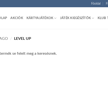
Főoldal
F
ŐLAP
AKCIÓK
KÁRTYAJÁTÉKOK
JÁTÉK KIEGÉSZÍTŐK
KLUB 
JAGO
/
LEVEL UP
termék se felelt meg a keresésnek.