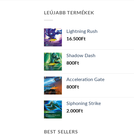
LEÚJABB TERMÉKEK
Lightning Rush
16.500
Ft
Shadow Dash
800
Ft
Acceleration Gate
800
Ft
Siphoning Strike
2.000
Ft
BEST SELLERS