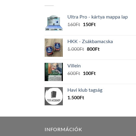
Ultra Pro - kártya mappa lap
Original
Current
160
Ft
150
Ft
price
price
was:
is:
HKK - Zsákbamacska
160Ft.
150Ft.
Original
Current
1.000
Ft
800
Ft
price
price
was:
is:
Villein
1.000Ft.
800Ft.
Original
Current
600
Ft
100
Ft
price
price
was:
is:
Havi klub tagság
600Ft.
100Ft.
1.500
Ft
INFORMÁCIÓK