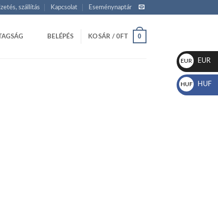
izetés, szállítás
Kapcsolat
Eseménynaptár
0
TAGSÁG
BELÉPÉS
KOSÁR /
0
FT
EUR
EUR
€
HUF
HUF
Ft