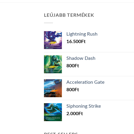
LEÚJABB TERMÉKEK
Lightning Rush
16.500
Ft
Shadow Dash
800
Ft
Acceleration Gate
800
Ft
Siphoning Strike
2.000
Ft