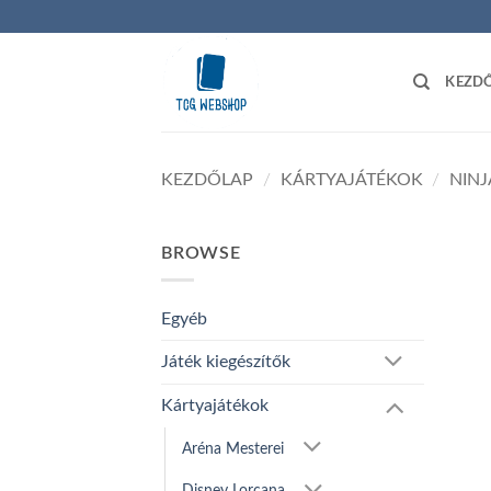
Skip
to
content
KEZD
KEZDŐLAP
/
KÁRTYAJÁTÉKOK
/
NIN
BROWSE
Egyéb
Játék kiegészítők
Kártyajátékok
Aréna Mesterei
Disney Lorcana