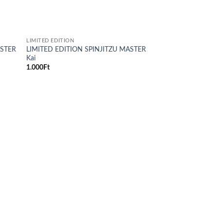
LIMITED EDITION
ASTER
LIMITED EDITION SPINJITZU MASTER
Kai
1.000
Ft
d to
hlist