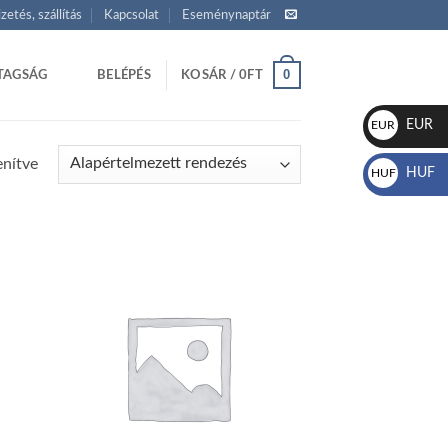
izetés, szállítás
Kapcsolat
Eseménynaptár
0
TAGSÁG
BELÉPÉS
KOSÁR /
0
FT
EUR
EUR
€
enítve
HUF
HUF
Ft
d to
Add to
hlist
wishlist