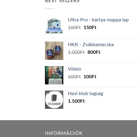
BEST SELLERS
Ultra Pro - kártya mappa lap
Original
Current
160
Ft
150
Ft
price
price
was:
is:
HKK - Zsákbamacska
160Ft.
150Ft.
Original
Current
1.000
Ft
800
Ft
price
price
was:
is:
Villein
1.000Ft.
800Ft.
Original
Current
600
Ft
100
Ft
price
price
was:
is:
Havi klub tagság
600Ft.
100Ft.
1.500
Ft
INFORMÁCIÓK