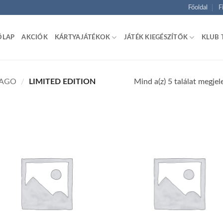
Főoldal
F
ŐLAP
AKCIÓK
KÁRTYAJÁTÉKOK
JÁTÉK KIEGÉSZÍTŐK
KLUB 
Mind a(z) 5 találat megjel
JAGO
/
LIMITED EDITION
Add to
Ad
wishlist
wis