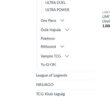
ULTRA DUEL
ULTRA POWER
LIMI
LIMI
One Piece
Lloy
1.00
Ősök Hajnala
Pokémon
Riftbound
Vampire TCG
Yu-Gi-Oh!
League of Legends
NINJAGO
TCG Klub tagság