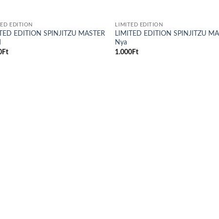
TED EDITION
LIMITED EDITION
TED EDITION SPINJITZU MASTER
LIMITED EDITION SPINJITZU M
d
Nya
0
Ft
1.000
Ft