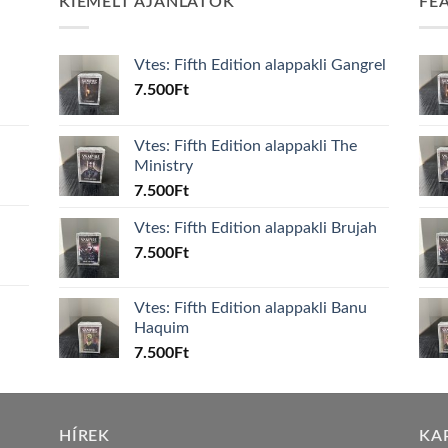
KIEMELT AJÁNLATOK
FE
Vtes: Fifth Edition alappakli Gangrel
7.500
Ft
Vtes: Fifth Edition alappakli The
Ministry
7.500
Ft
Vtes: Fifth Edition alappakli Brujah
7.500
Ft
Vtes: Fifth Edition alappakli Banu
Haquim
7.500
Ft
HÍREK
KA