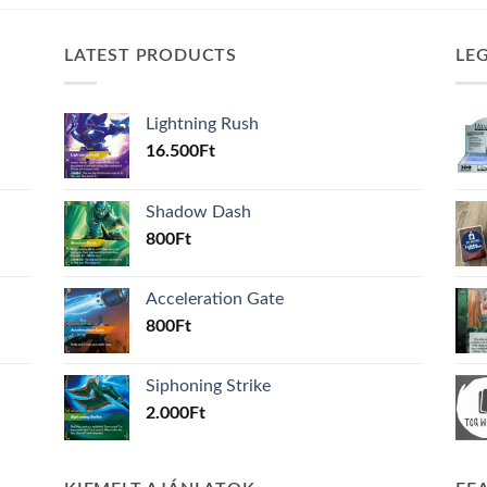
LATEST PRODUCTS
LE
Lightning Rush
16.500
Ft
Shadow Dash
800
Ft
Acceleration Gate
800
Ft
Siphoning Strike
2.000
Ft