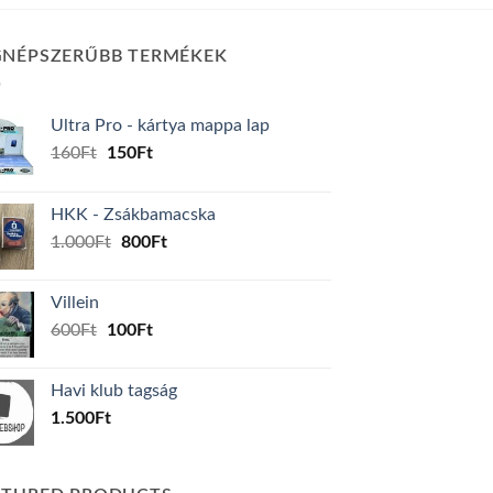
GNÉPSZERŰBB TERMÉKEK
Ultra Pro - kártya mappa lap
Original
Current
160
Ft
150
Ft
price
price
was:
is:
HKK - Zsákbamacska
160Ft.
150Ft.
Original
Current
1.000
Ft
800
Ft
price
price
was:
is:
Villein
1.000Ft.
800Ft.
Original
Current
600
Ft
100
Ft
price
price
was:
is:
Havi klub tagság
600Ft.
100Ft.
1.500
Ft