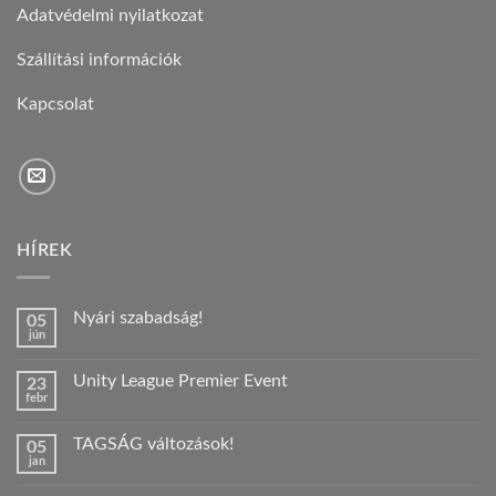
Adatvédelmi nyilatkozat
Szállítási információk
Kapcsolat
HÍREK
Nyári szabadság!
05
jún
Nincs
hozzászólás
a(z)
Unity League Premier Event
23
Nyári
febr
szabadság!
Nincs
bejegyzéshez
hozzászólás
a(z)
TAGSÁG változások!
05
Unity
jan
League
Nincs
Premier
hozzászólás
Event
a(z)