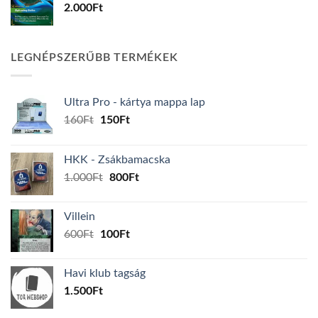
2.000
Ft
LEGNÉPSZERŰBB TERMÉKEK
Ultra Pro - kártya mappa lap
Original
Current
160
Ft
150
Ft
price
price
was:
is:
HKK - Zsákbamacska
160Ft.
150Ft.
Original
Current
1.000
Ft
800
Ft
price
price
was:
is:
Villein
1.000Ft.
800Ft.
Original
Current
600
Ft
100
Ft
price
price
was:
is:
Havi klub tagság
600Ft.
100Ft.
1.500
Ft