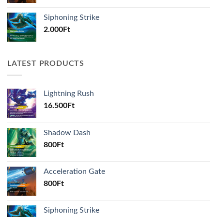
Siphoning Strike
2.000
Ft
LATEST PRODUCTS
Lightning Rush
16.500
Ft
Shadow Dash
800
Ft
Acceleration Gate
800
Ft
Siphoning Strike