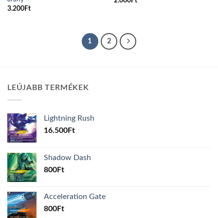
2.000
Ft
3.200
Ft
1
2
LEÚJABB TERMÉKEK
Lightning Rush
16.500
Ft
Shadow Dash
800
Ft
Acceleration Gate
800
Ft