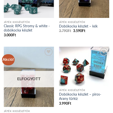
JÁTÉK KIEGÉSZÍTŐK
JÁTÉK KIEGÉSZÍTŐK
Classic RPG Stromy & white -
Dobókocka készlet – kék
dobókocka készlet
Original
Current
3.790
Ft
3.590
Ft
price
price
3.000
Ft
was:
is:
3.790Ft.
3.590Ft.
Akció!
Add to
Add to
wishlist
wishlist
ELFOGYOTT
JÁTÉK KIEGÉSZÍTŐK
Dobókocka készlet – piros-
Arany türkíz
3.990
Ft
JÁTÉK KIEGÉSZÍTŐK