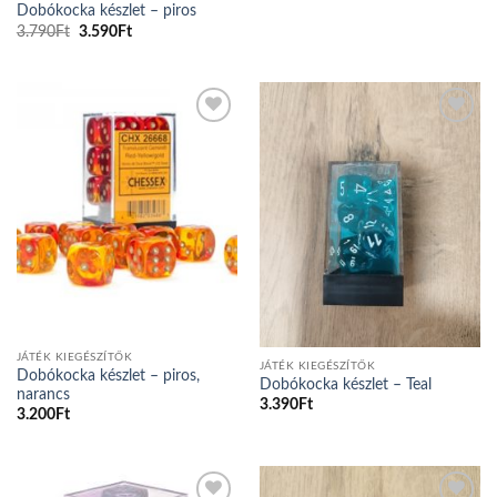
Dobókocka készlet – piros
Original
Current
3.790
Ft
3.590
Ft
price
price
was:
is:
3.790Ft.
3.590Ft.
Add to
Add to
wishlist
wishlist
JÁTÉK KIEGÉSZÍTŐK
JÁTÉK KIEGÉSZÍTŐK
Dobókocka készlet – piros,
Dobókocka készlet – Teal
narancs
3.390
Ft
3.200
Ft