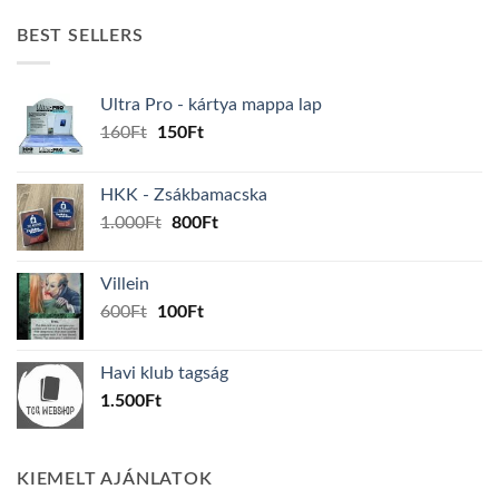
BEST SELLERS
Ultra Pro - kártya mappa lap
Original
Current
160
Ft
150
Ft
price
price
was:
is:
HKK - Zsákbamacska
160Ft.
150Ft.
Original
Current
1.000
Ft
800
Ft
price
price
was:
is:
Villein
1.000Ft.
800Ft.
Original
Current
600
Ft
100
Ft
price
price
was:
is:
Havi klub tagság
600Ft.
100Ft.
1.500
Ft
KIEMELT AJÁNLATOK