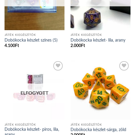
JÁTÉK KIEGÉSZÍTŐK
JÁTÉK KIEGÉSZÍTŐK
Dobókocka készlet színes (5)
Dobókocka készlet- lila, arany
4.100
Ft
2.000
Ft
Add to
Add to
wishlist
wishlist
ELFOGYOTT
JÁTÉK KIEGÉSZÍTŐK
JÁTÉK KIEGÉSZÍTŐK
Dobókocka készlet- piros, lila,
Dobókocka készlet-sárga, zöld
arany