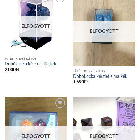
Add to
Add to
wishlist
wishlist
ELFOGYOTT
ELFOGYOTT
JÁTÉK KIEGÉSZÍTŐK
Dobókocka készlet -lila,kék
2.000
Ft
JÁTÉK KIEGÉSZÍTŐK
Dobókocka készlet sima kék
1.690
Ft
Add to
Add to
wishlist
wishlist
ELFOGYOTT
ELFOGYOTT