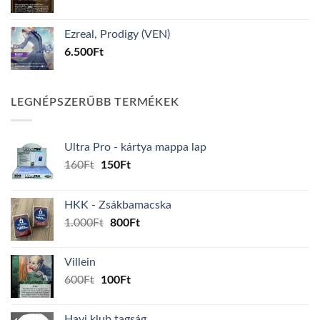
Ezreal, Prodigy (VEN)
6.500
Ft
LEGNÉPSZERŰBB TERMÉKEK
Ultra Pro - kártya mappa lap
Original
Current
160
Ft
150
Ft
price
price
was:
is:
HKK - Zsákbamacska
160Ft.
150Ft.
Original
Current
1.000
Ft
800
Ft
price
price
was:
is:
Villein
1.000Ft.
800Ft.
Original
Current
600
Ft
100
Ft
price
price
was:
is:
Havi klub tagság