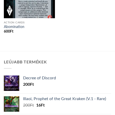
ACTION CARDS
Abomination
600
Ft
LEÚJABB TERMÉKEK
Decree of Discord
200
Ft
Illaoi, Prophet of the Great Kraken (V.1 - Rare)
Original
Current
200
Ft
16
Ft
price
price