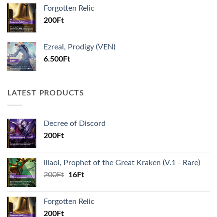
was:
is:
Forgotten Relic
200Ft.
16Ft.
200
Ft
Ezreal, Prodigy (VEN)
6.500
Ft
LATEST PRODUCTS
Decree of Discord
200
Ft
Illaoi, Prophet of the Great Kraken (V.1 - Rare)
Original
Current
200
Ft
16
Ft
price
price
was:
is:
Forgotten Relic
200Ft.
16Ft.
200
Ft