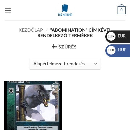
Skip
0
to
content
KEZDŐLAP
/
“ABOMINATION” CÍMKÉVEL
RENDELKEZŐ TERMÉKEK
EUR
EUR
€
SZŰRÉS
HUF
HUF
Ft
Add to
wishlist