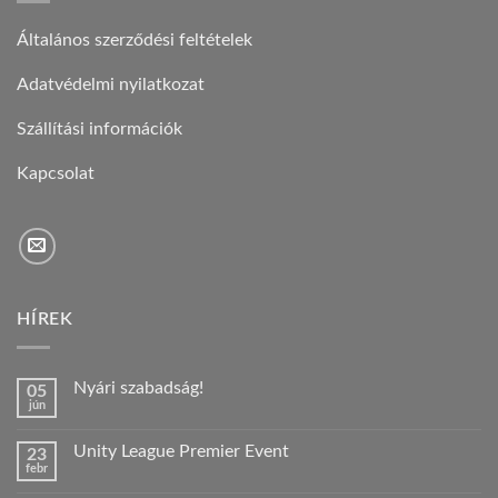
Általános szerződési feltételek
Adatvédelmi nyilatkozat
Szállítási információk
Kapcsolat
HÍREK
Nyári szabadság!
05
jún
Nincs
hozzászólás
a(z)
Unity League Premier Event
23
Nyári
febr
szabadság!
Nincs
bejegyzéshez
hozzászólás