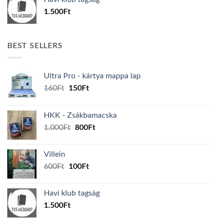
600Ft.
100Ft.
1.500
Ft
BEST SELLERS
Ultra Pro - kártya mappa lap
Original
Current
160
Ft
150
Ft
price
price
was:
is:
HKK - Zsákbamacska
160Ft.
150Ft.
Original
Current
1.000
Ft
800
Ft
price
price
was:
is:
Villein
1.000Ft.
800Ft.
Original
Current
600
Ft
100
Ft
price
price
was:
is:
Havi klub tagság
600Ft.
100Ft.
1.500
Ft