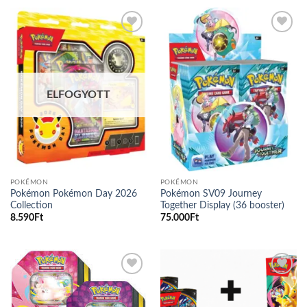
Add to
Add to
wishlist
wishlist
ELFOGYOTT
POKÉMON
POKÉMON
Pokémon Pokémon Day 2026
Pokémon SV09 Journey
Collection
Together Display (36 booster)
8.590
Ft
75.000
Ft
Add to
Add to
wishlist
wishlist