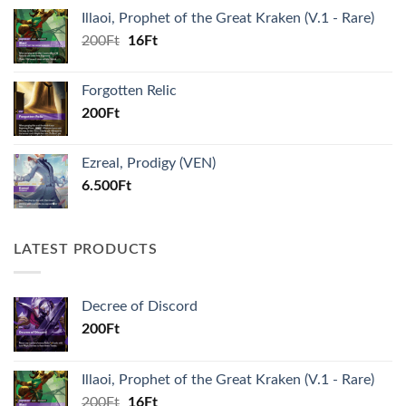
Illaoi, Prophet of the Great Kraken (V.1 - Rare)
Original
Current
200
Ft
16
Ft
price
price
was:
is:
Forgotten Relic
200Ft.
16Ft.
200
Ft
Ezreal, Prodigy (VEN)
6.500
Ft
LATEST PRODUCTS
Decree of Discord
200
Ft
Illaoi, Prophet of the Great Kraken (V.1 - Rare)
Original
Current
200
Ft
16
Ft