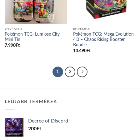
POKÉMON
POKÉMON
Pokémon TCG: Lumiose City
Pokémon TCG: Mega Evolution
Mini Tin
4.0 – Chaos Rising Booster
Bundle
7.990
Ft
13.490
Ft
1
2
LEÚJABB TERMÉKEK
Decree of Discord
200
Ft