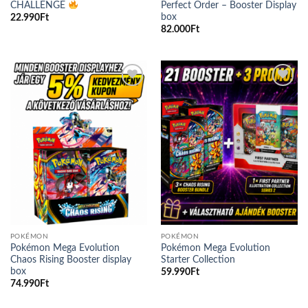
Perfect Order – Booster Display
CHALLENGE
box
22.990
Ft
82.000
Ft
Add to
Add to
wishlist
wishlist
POKÉMON
POKÉMON
Pokémon Mega Evolution
Pokémon Mega Evolution
Chaos Rising Booster display
Starter Collection
box
59.990
Ft
74.990
Ft