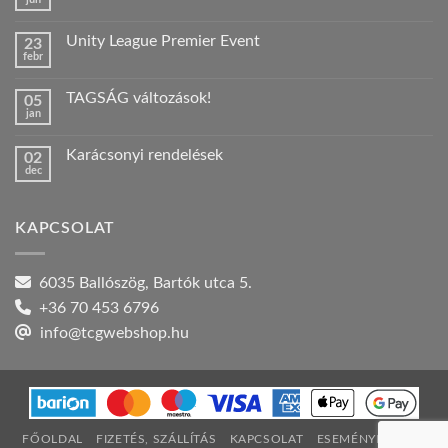
Nincs
hozzászólás
a(z)
Unity League Premier Event
23
Nyári
febr
szabadság!
Nincs
bejegyzéshez
hozzászólás
a(z)
TAGSÁG változások!
05
Unity
jan
League
Nincs
Premier
hozzászólás
Event
a(z)
bejegyzéshez
Karácsonyi rendelések
02
TAGSÁG
dec
változások!
Nincs
bejegyzéshez
hozzászólás
a(z)
Karácsonyi
KAPCSOLAT
rendelések
bejegyzéshez
6035 Ballószög, Bartók utca 5.
+36 70 453 6796
info@tcgwebshop.hu
FŐOLDAL
FIZETÉS, SZÁLLÍTÁS
KAPCSOLAT
ESEMÉNYNAPTÁR