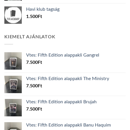
was:
is:
Havi klub tagság
600Ft.
100Ft.
1.500
Ft
KIEMELT AJÁNLATOK
Vtes: Fifth Edition alappakli Gangrel
7.500
Ft
Vtes: Fifth Edition alappakli The Ministry
7.500
Ft
Vtes: Fifth Edition alappakli Brujah
7.500
Ft
Vtes: Fifth Edition alappakli Banu Haquim