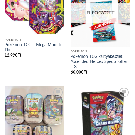
ELFOGYOTT
POKÉMON
Pokémon TCG – Mega Moonlit
Tin
POKÉMON
12.990
Ft
Pokemon TCG kártyakészlet:
Ascended Heroes Special offer
– 3
60.000
Ft
Add to
Add to
wishlist
wishlist