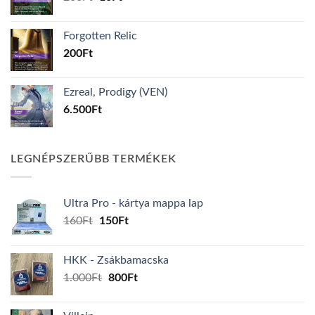
price
price
was:
is:
Forgotten Relic
200Ft.
16Ft.
200
Ft
Ezreal, Prodigy (VEN)
6.500
Ft
LEGNÉPSZERŰBB TERMÉKEK
Ultra Pro - kártya mappa lap
Original
Current
160
Ft
150
Ft
price
price
was:
is:
HKK - Zsákbamacska
160Ft.
150Ft.
Original
Current
1.000
Ft
800
Ft
price
price
was:
is: