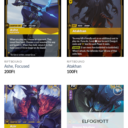
Add to
Add to
wishlist
wishlist
RIFTBOUND
RIFTBOUND
Ashe, Focused
Atakhan
200
Ft
100
Ft
Add to
Add to
wishlist
wishlist
ELFOGYOTT