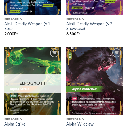
RIFTBOUND
RIFTBOUND
Akali, Deadly Weapon (V.1 –
Akali, Deadly Weapon (V.2 –
Epic)
Showcase)
2.000
Ft
6.500
Ft
Add to
Add to
wishlist
wishlist
ELFOGYOTT
RIFTBOUND
RIFTBOUND
Alpha Strike
Alpha Wildclaw