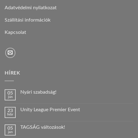
Adatvédelmi nyilatkozat
Szállítási információk
Kapcsolat
HÍREK
Nyári szabadság!
05
jún
Nincs
hozzászólás
a(z)
Unity League Premier Event
23
Nyári
febr
szabadság!
Nincs
bejegyzéshez
hozzászólás
a(z)
TAGSÁG változások!
05
Unity
jan
League
Nincs
Premier
hozzászólás