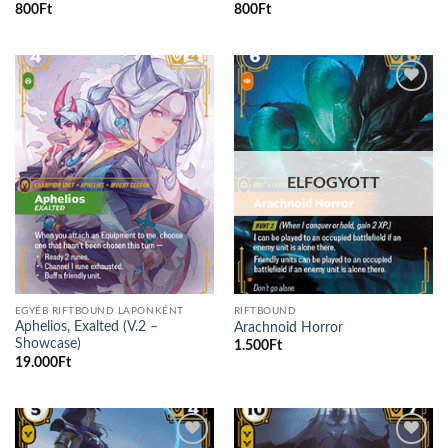
800
Ft
800
Ft
Add to
Add to
wishlist
wishlist
ELFOGYOTT
EGYÉB RIFTBOUND LAPONKÉNT
RIFTBOUND
Aphelios, Exalted (V.2 –
Arachnoid Horror
Showcase)
1.500
Ft
19.000
Ft