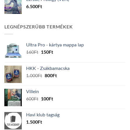
6.500
Ft
LEGNÉPSZERŰBB TERMÉKEK
Ultra Pro - kártya mappa lap
Original
Current
160
Ft
150
Ft
price
price
was:
is:
HKK - Zsákbamacska
160Ft.
150Ft.
Original
Current
1.000
Ft
800
Ft
price
price
was:
is:
Villein
1.000Ft.
800Ft.
Original
Current
600
Ft
100
Ft
price
price
was:
is:
Havi klub tagság
600Ft.
100Ft.
1.500
Ft