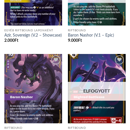
EGYÉB RIFTBOUND LAPONKÉNT
RIFTBOUND
Azir, Sovereign (V.2 – Showcase)
Baron Nashor (V.1 – Epic)
2.000
Ft
9.000
Ft
Add to
Add to
wishlist
wishlist
ELFOGYOTT
RIFTBOUND
RIFTBOUND