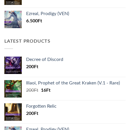
Ezreal, Prodigy (VEN)
6.500
Ft
LATEST PRODUCTS
Decree of Discord
200
Ft
Illaoi, Prophet of the Great Kraken (V.1 - Rare)
Original
Current
200
Ft
16
Ft
price
price
was:
is:
Forgotten Relic
200Ft.
16Ft.
200
Ft
Ezreal, Prodigy (VEN)