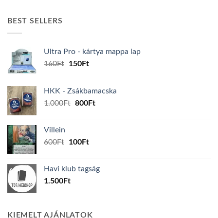
BEST SELLERS
Ultra Pro - kártya mappa lap
Original
Current
160
Ft
150
Ft
price
price
was:
is:
HKK - Zsákbamacska
160Ft.
150Ft.
Original
Current
1.000
Ft
800
Ft
price
price
was:
is:
Villein
1.000Ft.
800Ft.
Original
Current
600
Ft
100
Ft
price
price
was:
is:
Havi klub tagság
600Ft.
100Ft.
1.500
Ft
KIEMELT AJÁNLATOK