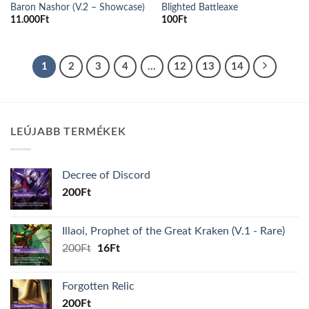
Baron Nashor (V.2 – Showcase)
Blighted Battleaxe
11.000
Ft
100
Ft
1
2
3
4
…
12
13
14
LEÚJABB TERMÉKEK
Decree of Discord
200
Ft
Illaoi, Prophet of the Great Kraken (V.1 - Rare)
Original
Current
200
Ft
16
Ft
price
price
was:
is:
Forgotten Relic
200Ft.
16Ft.
200
Ft