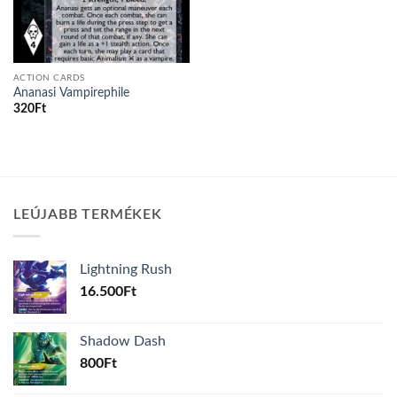
ACTION CARDS
Ananasi Vampirephile
320
Ft
LEÚJABB TERMÉKEK
Lightning Rush
16.500
Ft
Shadow Dash
800
Ft