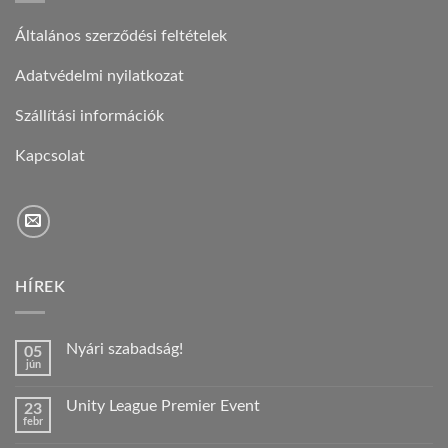
Általános szerződési feltételek
Adatvédelmi nyilatkozat
Szállítási információk
Kapcsolat
HÍREK
Nyári szabadság!
05
jún
Nincs
hozzászólás
a(z)
Unity League Premier Event
23
Nyári
febr
szabadság!
Nincs
bejegyzéshez
hozzászólás