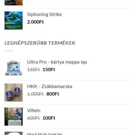
Siphoning Strike
2.000
Ft
LEGNÉPSZERŰBB TERMÉKEK
Ultra Pro - kártya mappa lap
Original
Current
160
Ft
150
Ft
price
price
was:
is:
HKK - Zsákbamacska
160Ft.
150Ft.
Original
Current
1.000
Ft
800
Ft
price
price
was:
is:
Villein
1.000Ft.
800Ft.
Original
Current
600
Ft
100
Ft
price
price
was:
is:
Havi klub tagság