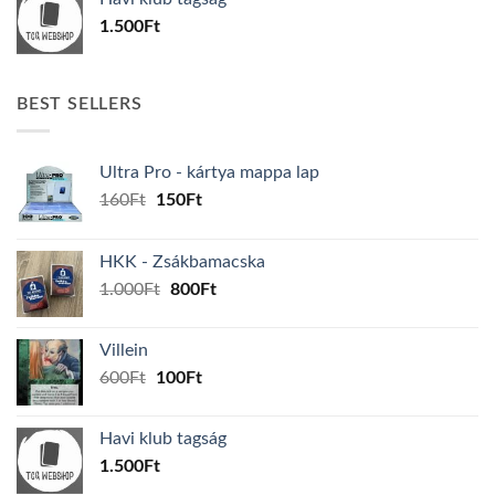
600Ft.
100Ft.
1.500
Ft
BEST SELLERS
Ultra Pro - kártya mappa lap
Original
Current
160
Ft
150
Ft
price
price
was:
is:
HKK - Zsákbamacska
160Ft.
150Ft.
Original
Current
1.000
Ft
800
Ft
price
price
was:
is:
Villein
1.000Ft.
800Ft.
Original
Current
600
Ft
100
Ft
price
price
was:
is:
Havi klub tagság
600Ft.
100Ft.
1.500
Ft