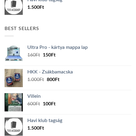
600Ft.
100Ft.
1.500
Ft
BEST SELLERS
Ultra Pro - kártya mappa lap
Original
Current
160
Ft
150
Ft
price
price
was:
is:
HKK - Zsákbamacska
160Ft.
150Ft.
Original
Current
1.000
Ft
800
Ft
price
price
was:
is:
Villein
1.000Ft.
800Ft.
Original
Current
600
Ft
100
Ft
price
price
was:
is:
Havi klub tagság
600Ft.
100Ft.
1.500
Ft