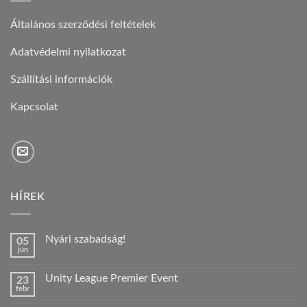
Általános szerződési feltételek
Adatvédelmi nyilatkozat
Szállítási információk
Kapcsolat
HÍREK
Nyári szabadság!
05
jún
Nincs
hozzászólás
a(z)
Unity League Premier Event
23
Nyári
febr
szabadság!
Nincs
bejegyzéshez
hozzászólás