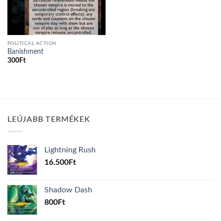
POLITICAL ACTION
Banishment
300
Ft
LEÚJABB TERMÉKEK
Lightning Rush
16.500
Ft
Shadow Dash
800
Ft