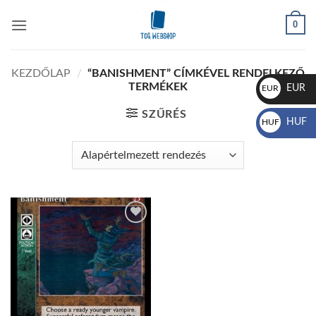
Skip
0
to
content
KEZDŐLAP
/
“BANISHMENT” CÍMKÉVEL RENDELKEZŐ
TERMÉKEK
EUR
EUR
€
SZŰRÉS
HUF
HUF
Ft
Add to
wishlist