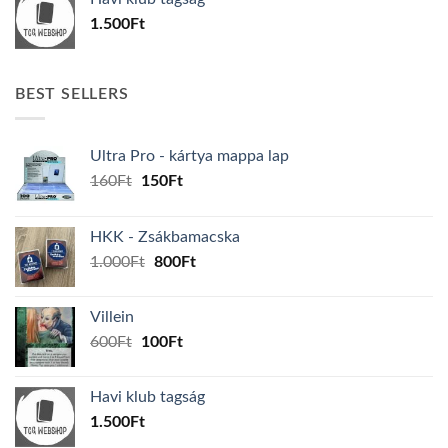
600Ft.
100Ft.
1.500
Ft
BEST SELLERS
Ultra Pro - kártya mappa lap
Original
Current
160
Ft
150
Ft
price
price
was:
is:
HKK - Zsákbamacska
160Ft.
150Ft.
Original
Current
1.000
Ft
800
Ft
price
price
was:
is:
Villein
1.000Ft.
800Ft.
Original
Current
600
Ft
100
Ft
price
price
was:
is:
Havi klub tagság
600Ft.
100Ft.
1.500
Ft