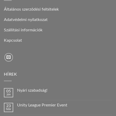
Általános szerződési feltételek
Adatvédelmi nyilatkozat
Szállítási információk
Kapcsolat
HÍREK
Nyári szabadság!
05
jún
Nincs
hozzászólás
a(z)
Unity League Premier Event
23
Nyári
febr
szabadság!
Nincs
bejegyzéshez
hozzászólás