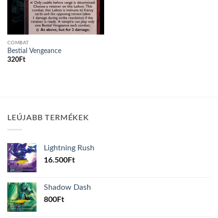
COMBAT
Bestial Vengeance
320
Ft
LEÚJABB TERMÉKEK
Lightning Rush
16.500
Ft
Shadow Dash
800
Ft