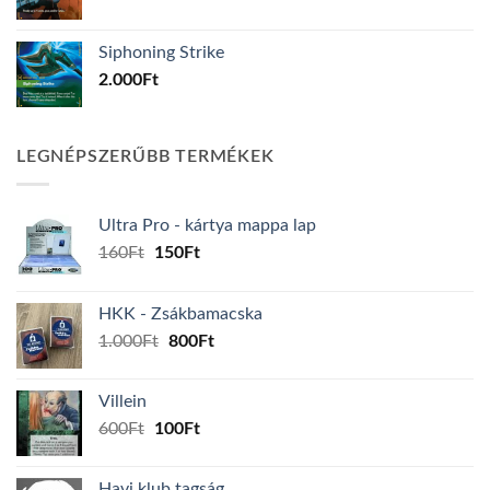
Siphoning Strike
2.000
Ft
LEGNÉPSZERŰBB TERMÉKEK
Ultra Pro - kártya mappa lap
Original
Current
160
Ft
150
Ft
price
price
was:
is:
HKK - Zsákbamacska
160Ft.
150Ft.
Original
Current
1.000
Ft
800
Ft
price
price
was:
is:
Villein
1.000Ft.
800Ft.
Original
Current
600
Ft
100
Ft
price
price
was:
is:
Havi klub tagság