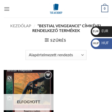
Skip
0
to
content
KEZDŐLAP
/
“BESTIAL VENGEANCE” CÍMKÉVEL
RENDELKEZŐ TERMÉKEK
EUR
EUR
€
SZŰRÉS
HUF
HUF
Ft
Add to
wishlist
ELFOGYOTT