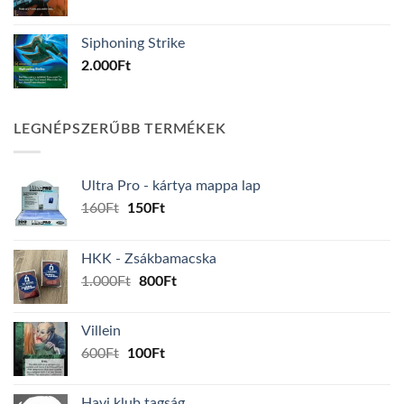
Siphoning Strike
2.000
Ft
LEGNÉPSZERŰBB TERMÉKEK
Ultra Pro - kártya mappa lap
Original
Current
160
Ft
150
Ft
price
price
was:
is:
HKK - Zsákbamacska
160Ft.
150Ft.
Original
Current
1.000
Ft
800
Ft
price
price
was:
is:
Villein
1.000Ft.
800Ft.
Original
Current
600
Ft
100
Ft
price
price
was:
is:
Havi klub tagság