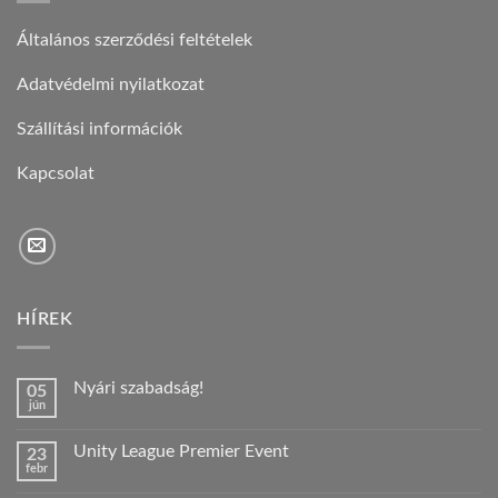
Általános szerződési feltételek
Adatvédelmi nyilatkozat
Szállítási információk
Kapcsolat
HÍREK
Nyári szabadság!
05
jún
Nincs
hozzászólás
a(z)
Unity League Premier Event
23
Nyári
febr
szabadság!
Nincs
bejegyzéshez
hozzászólás