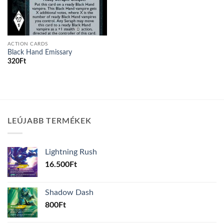
ACTION CARDS
Black Hand Emissary
320
Ft
LEÚJABB TERMÉKEK
Lightning Rush
16.500
Ft
Shadow Dash
800
Ft