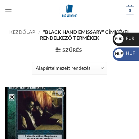
Skip
0
to
content
KEZDŐLAP
/
“BLACK HAND EMISSARY” CÍMKÉVEL
RENDELKEZŐ TERMÉKEK
EUR
EUR
€
SZŰRÉS
HUF
HUF
Ft
Add to
wishlist