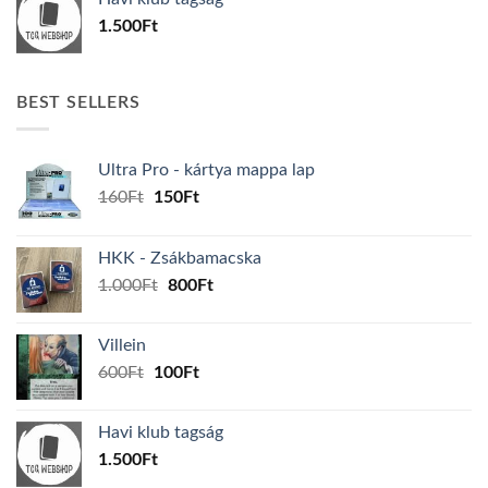
600Ft.
100Ft.
1.500
Ft
BEST SELLERS
Ultra Pro - kártya mappa lap
Original
Current
160
Ft
150
Ft
price
price
was:
is:
HKK - Zsákbamacska
160Ft.
150Ft.
Original
Current
1.000
Ft
800
Ft
price
price
was:
is:
Villein
1.000Ft.
800Ft.
Original
Current
600
Ft
100
Ft
price
price
was:
is:
Havi klub tagság
600Ft.
100Ft.
1.500
Ft