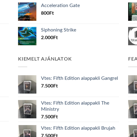
Acceleration Gate
800
Ft
Siphoning Strike
2.000
Ft
KIEMELT AJÁNLATOK
FE
Vtes: Fifth Edition alappakli Gangrel
7.500
Ft
Vtes: Fifth Edition alappakli The
Ministry
7.500
Ft
Vtes: Fifth Edition alappakli Brujah
7.500
Ft