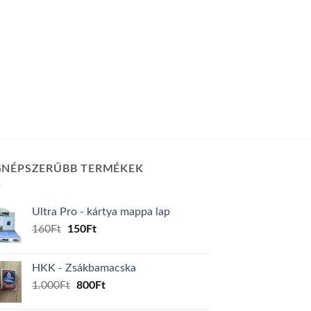
GNÉPSZERŰBB TERMÉKEK
Ultra Pro - kártya mappa lap
Original
Current
160
Ft
150
Ft
price
price
was:
is:
HKK - Zsákbamacska
160Ft.
150Ft.
Original
Current
1.000
Ft
800
Ft
price
price