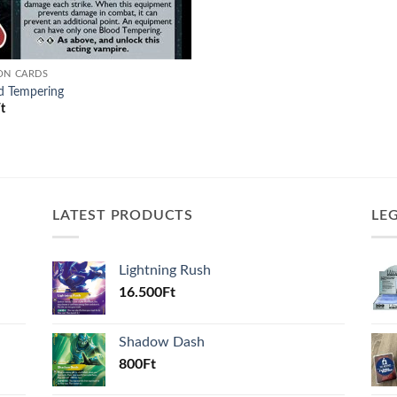
ON CARDS
d Tempering
t
LATEST PRODUCTS
LE
Lightning Rush
16.500
Ft
Shadow Dash
800
Ft