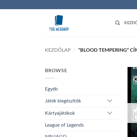
Skip
to
content
KEZD
KEZDŐLAP
/
“BLOOD TEMPERING” CÍ
BROWSE
Egyéb
Játék kiegészítők
Kártyajátékok
League of Legends
NINJAGO