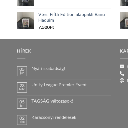
Vtes: Fifth Edition alappakli Banu
Haquim
7.500
Ft
HÍREK
KA
6
Nyári szabadság!
05
jún
+
Nincs
hozzászólás
i
a(z)
Unity League Premier Event
23
Nyári
febr
szabadság!
Nincs
bejegyzéshez
hozzászólás
a(z)
TAGSÁG változások!
05
Unity
jan
League
Nincs
Premier
hozzászólás
Event
a(z)
bejegyzéshez
Karácsonyi rendelések
02
TAGSÁG
dec
változások!
Nincs
bejegyzéshez
hozzászólás