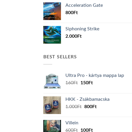
Acceleration Gate
800
Ft
Siphoning Strike
2.000
Ft
BEST SELLERS
Ultra Pro - kártya mappa lap
Original
Current
160
Ft
150
Ft
price
price
was:
is:
HKK - Zsákbamacska
160Ft.
150Ft.
Original
Current
1.000
Ft
800
Ft
price
price
was:
is:
Villein
1.000Ft.
800Ft.
Original
Current
600
Ft
100
Ft