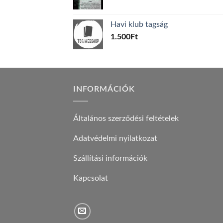
price
price
was:
is:
Havi klub tagság
600Ft.
100Ft.
1.500
Ft
INFORMÁCIÓK
Általános szerződési feltételek
Adatvédelmi nyilatkozat
Szállítási információk
Kapcsolat