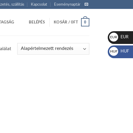
izetés, szállítás
Kapcsolat
Eseménynaptár
0
TAGSÁG
BELÉPÉS
KOSÁR /
0
FT
EUR
EUR
€
alálat
HUF
HUF
Ft