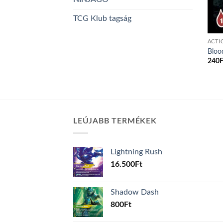
TCG Klub tagság
ACTI
Bloo
240
F
LEÚJABB TERMÉKEK
Lightning Rush
16.500
Ft
Shadow Dash
800
Ft