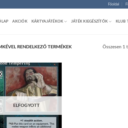
Főoldal
F
ŐLAP
AKCIÓK
KÁRTYAJÁTÉKOK
JÁTÉK KIEGÉSZÍTŐK
KLUB 
Összesen 1 t
MKÉVEL RENDELKEZŐ TERMÉKEK
Add to
wishlist
ELFOGYOTT