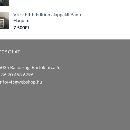
Vtes: Fifth Edition alappakli Banu
Haquim
7.500
Ft
PCSOLAT
035 Ballószög, Bartók utca 5.
36 70 453 6796
nfo@tcgwebshop.hu