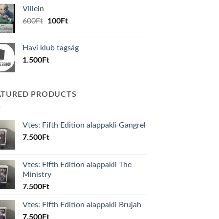
was:
is:
Villein
1.000Ft.
800Ft.
Original
Current
600
Ft
100
Ft
price
price
was:
is:
Havi klub tagság
600Ft.
100Ft.
1.500
Ft
ATURED PRODUCTS
Vtes: Fifth Edition alappakli Gangrel
7.500
Ft
Vtes: Fifth Edition alappakli The
Ministry
7.500
Ft
Vtes: Fifth Edition alappakli Brujah
7.500
Ft