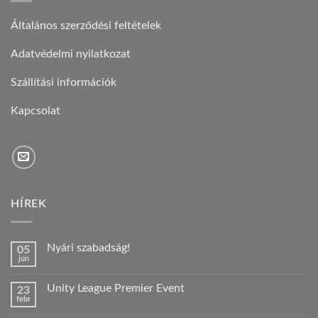
Általános szerződési feltételek
Adatvédelmi nyilatkozat
Szállítási információk
Kapcsolat
HÍREK
Nyári szabadság!
05
jún
Nincs
hozzászólás
a(z)
Unity League Premier Event
23
Nyári
febr
szabadság!
Nincs
bejegyzéshez
hozzászólás