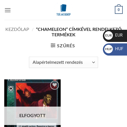
Skip
0
to
content
KEZDŐLAP
/
“CHAMELEON” CÍMKÉVEL RENDELKEZŐ
TERMÉKEK
EUR
EUR
€
SZŰRÉS
HUF
HUF
Ft
Add to
wishlist
ELFOGYOTT