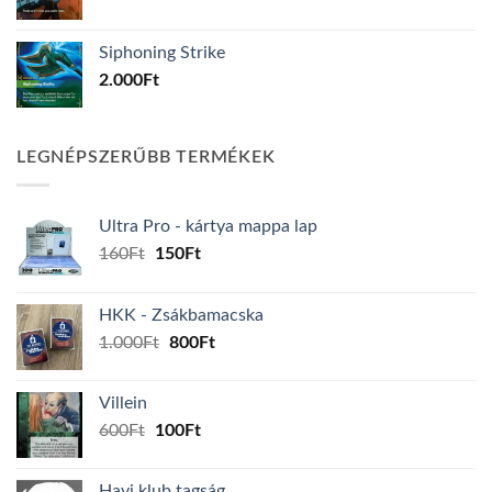
Siphoning Strike
2.000
Ft
LEGNÉPSZERŰBB TERMÉKEK
Ultra Pro - kártya mappa lap
Original
Current
160
Ft
150
Ft
price
price
was:
is:
HKK - Zsákbamacska
160Ft.
150Ft.
Original
Current
1.000
Ft
800
Ft
price
price
was:
is:
Villein
1.000Ft.
800Ft.
Original
Current
600
Ft
100
Ft
price
price
was:
is:
Havi klub tagság