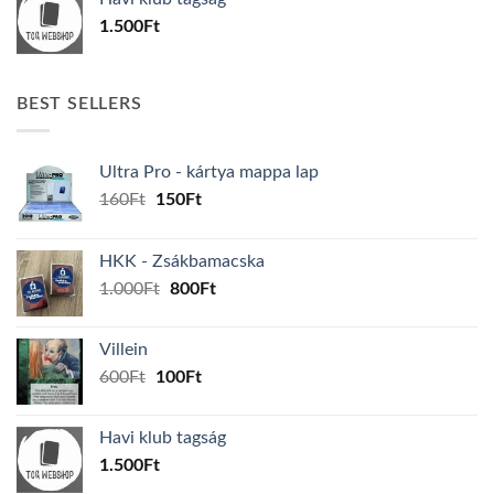
600Ft.
100Ft.
1.500
Ft
BEST SELLERS
Ultra Pro - kártya mappa lap
Original
Current
160
Ft
150
Ft
price
price
was:
is:
HKK - Zsákbamacska
160Ft.
150Ft.
Original
Current
1.000
Ft
800
Ft
price
price
was:
is:
Villein
1.000Ft.
800Ft.
Original
Current
600
Ft
100
Ft
price
price
was:
is:
Havi klub tagság
600Ft.
100Ft.
1.500
Ft