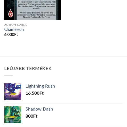
ACTION CARDS
Chameleon
6.000
Ft
LEÚJABB TERMÉKEK
Lightning Rush
16.500
Ft
Shadow Dash
800
Ft