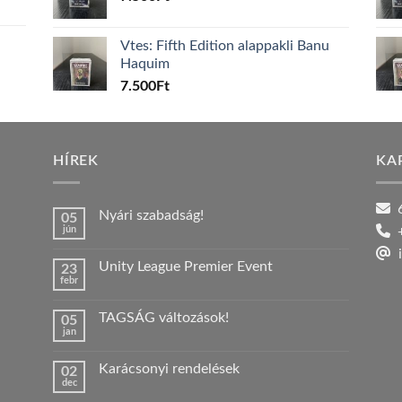
Vtes: Fifth Edition alappakli Banu
Haquim
7.500
Ft
HÍREK
KA
6
Nyári szabadság!
05
jún
+
Nincs
hozzászólás
i
a(z)
Unity League Premier Event
23
Nyári
febr
szabadság!
Nincs
bejegyzéshez
hozzászólás
a(z)
TAGSÁG változások!
05
Unity
jan
League
Nincs
Premier
hozzászólás
Event
a(z)
bejegyzéshez
Karácsonyi rendelések
02
TAGSÁG
dec
változások!
Nincs
bejegyzéshez
hozzászólás