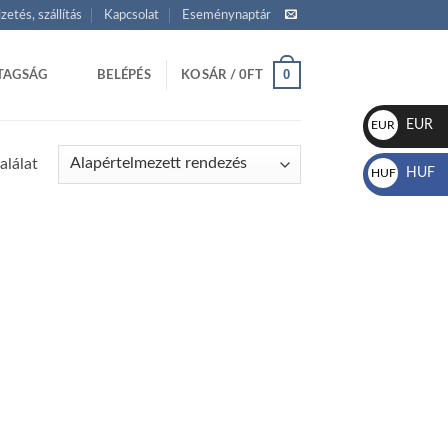
izetés, szállítás
Kapcsolat
Eseménynaptár
0
TAGSÁG
BELÉPÉS
KOSÁR /
0
FT
EUR
EUR
€
alálat
HUF
HUF
Ft