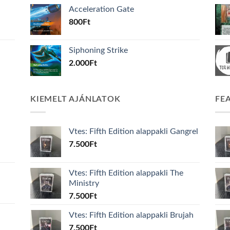
Acceleration Gate
800
Ft
Siphoning Strike
2.000
Ft
KIEMELT AJÁNLATOK
FE
Vtes: Fifth Edition alappakli Gangrel
7.500
Ft
Vtes: Fifth Edition alappakli The
Ministry
7.500
Ft
Vtes: Fifth Edition alappakli Brujah
7.500
Ft