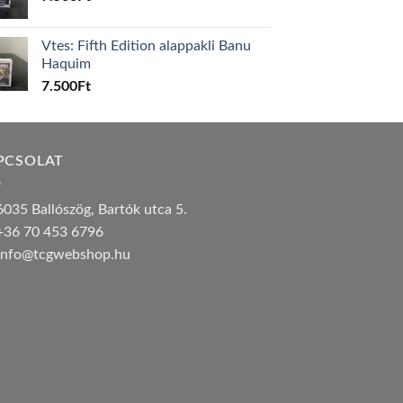
Vtes: Fifth Edition alappakli Banu
Haquim
7.500
Ft
PCSOLAT
035 Ballószög, Bartók utca 5.
36 70 453 6796
nfo@tcgwebshop.hu