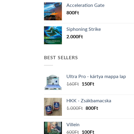
Acceleration Gate
800
Ft
Siphoning Strike
2.000
Ft
BEST SELLERS
Ultra Pro - kártya mappa lap
Original
Current
160
Ft
150
Ft
price
price
was:
is:
HKK - Zsákbamacska
160Ft.
150Ft.
Original
Current
1.000
Ft
800
Ft
price
price
was:
is:
Villein
1.000Ft.
800Ft.
Original
Current
600
Ft
100
Ft