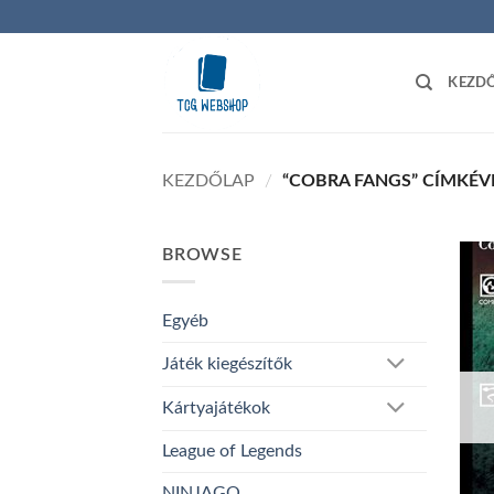
Skip
to
content
KEZD
KEZDŐLAP
/
“COBRA FANGS” CÍMKÉV
BROWSE
Egyéb
Játék kiegészítők
Kártyajátékok
League of Legends
NINJAGO