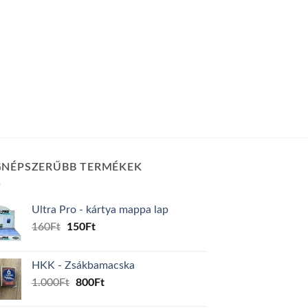
GNÉPSZERŰBB TERMÉKEK
Ultra Pro - kártya mappa lap
Original
Current
160
Ft
150
Ft
price
price
was:
is:
HKK - Zsákbamacska
160Ft.
150Ft.
Original
Current
1.000
Ft
800
Ft
price
price