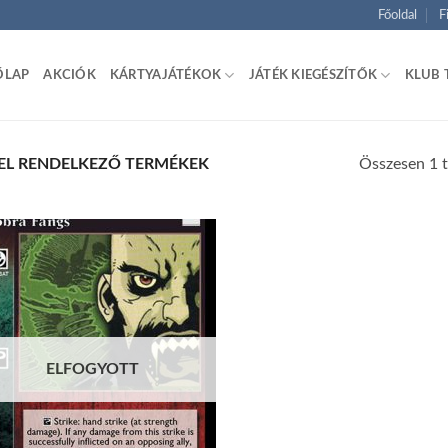
Főoldal
F
ŐLAP
AKCIÓK
KÁRTYAJÁTÉKOK
JÁTÉK KIEGÉSZÍTŐK
KLUB 
Összesen 1 t
EL RENDELKEZŐ TERMÉKEK
Add to
wishlist
ELFOGYOTT