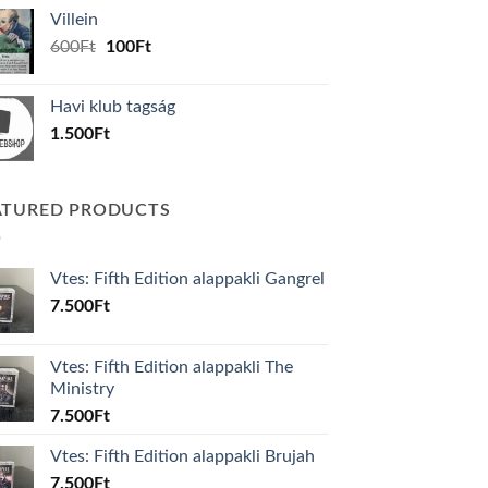
was:
is:
Villein
1.000Ft.
800Ft.
Original
Current
600
Ft
100
Ft
price
price
was:
is:
Havi klub tagság
600Ft.
100Ft.
1.500
Ft
ATURED PRODUCTS
Vtes: Fifth Edition alappakli Gangrel
7.500
Ft
Vtes: Fifth Edition alappakli The
Ministry
7.500
Ft
Vtes: Fifth Edition alappakli Brujah
7.500
Ft