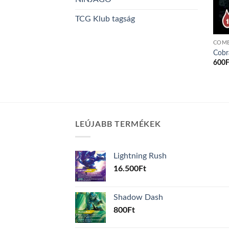
TCG Klub tagság
COM
Cobr
600
F
LEÚJABB TERMÉKEK
Lightning Rush
16.500
Ft
Shadow Dash
800
Ft