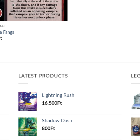
BAT
a Fangs
t
LATEST PRODUCTS
LE
Lightning Rush
16.500
Ft
Shadow Dash
800
Ft