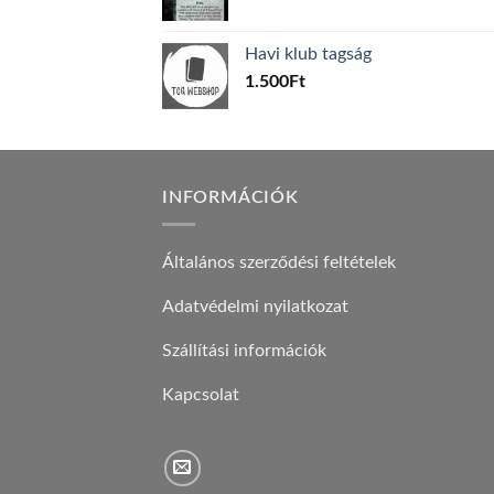
price
price
was:
is:
Havi klub tagság
600Ft.
100Ft.
1.500
Ft
INFORMÁCIÓK
Általános szerződési feltételek
Adatvédelmi nyilatkozat
Szállítási információk
Kapcsolat