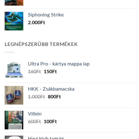
Siphoning Strike
2.000
Ft
LEGNÉPSZERŰBB TERMÉKEK
Ultra Pro - kártya mappa lap
Original
Current
160
Ft
150
Ft
price
price
was:
is:
HKK - Zsákbamacska
160Ft.
150Ft.
Original
Current
1.000
Ft
800
Ft
price
price
was:
is:
Villein
1.000Ft.
800Ft.
Original
Current
600
Ft
100
Ft
price
price
was:
is:
Havi klub tagság