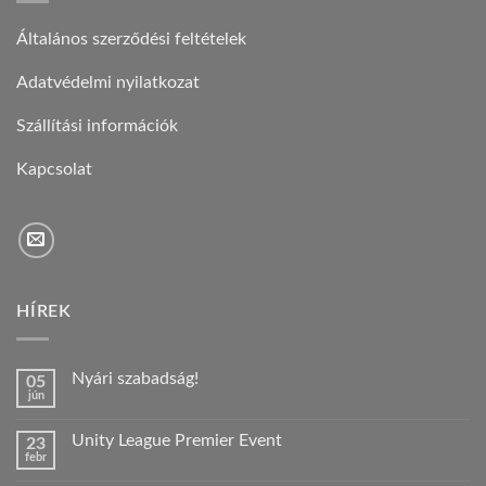
Általános szerződési feltételek
Adatvédelmi nyilatkozat
Szállítási információk
Kapcsolat
HÍREK
Nyári szabadság!
05
jún
Nincs
hozzászólás
a(z)
Unity League Premier Event
23
Nyári
febr
szabadság!
Nincs
bejegyzéshez
hozzászólás