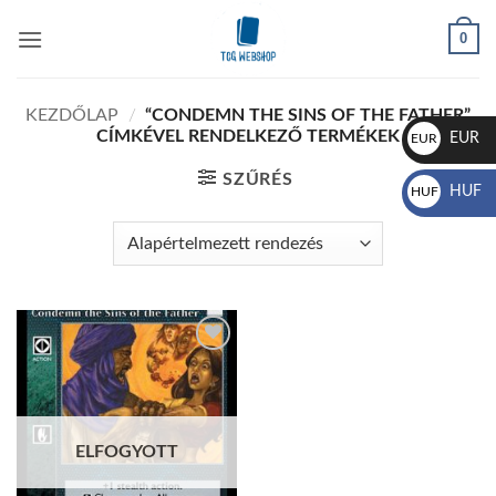
Skip
0
to
content
KEZDŐLAP
/
“CONDEMN THE SINS OF THE FATHER”
CÍMKÉVEL RENDELKEZŐ TERMÉKEK
EUR
EUR
€
SZŰRÉS
HUF
HUF
Ft
Add to
wishlist
ELFOGYOTT