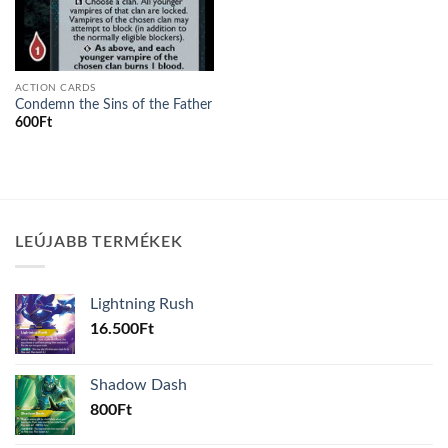
ACTION CARDS
Condemn the Sins of the Father
600
Ft
LEÚJABB TERMÉKEK
Lightning Rush
16.500
Ft
Shadow Dash
800
Ft