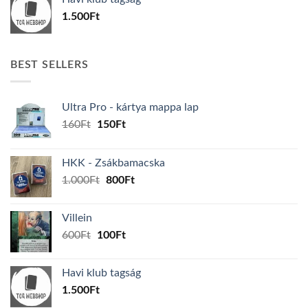
600Ft.
100Ft.
1.500
Ft
BEST SELLERS
Ultra Pro - kártya mappa lap
Original
Current
160
Ft
150
Ft
price
price
was:
is:
HKK - Zsákbamacska
160Ft.
150Ft.
Original
Current
1.000
Ft
800
Ft
price
price
was:
is:
Villein
1.000Ft.
800Ft.
Original
Current
600
Ft
100
Ft
price
price
was:
is:
Havi klub tagság
600Ft.
100Ft.
1.500
Ft