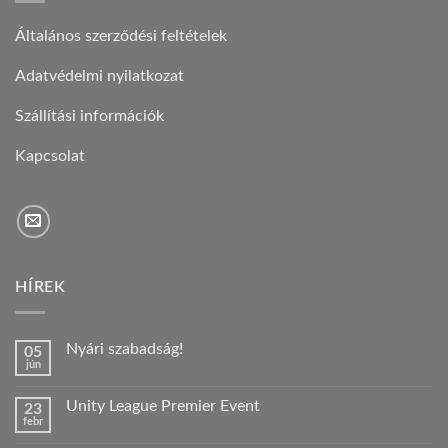
Általános szerződési feltételek
Adatvédelmi nyilatkozat
Szállítási információk
Kapcsolat
HÍREK
Nyári szabadság!
05
jún
Nincs
hozzászólás
a(z)
Unity League Premier Event
23
Nyári
febr
szabadság!
Nincs
bejegyzéshez
hozzászólás