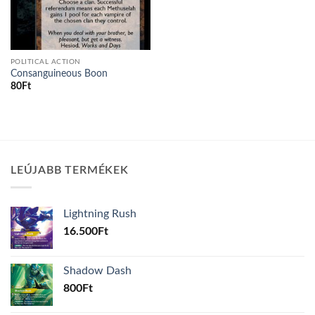
POLITICAL ACTION
Consanguineous Boon
80
Ft
LEÚJABB TERMÉKEK
Lightning Rush
16.500
Ft
Shadow Dash
800
Ft