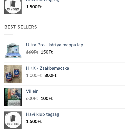
600Ft.
100Ft.
1.500
Ft
BEST SELLERS
Ultra Pro - kártya mappa lap
Original
Current
160
Ft
150
Ft
price
price
was:
is:
HKK - Zsákbamacska
160Ft.
150Ft.
Original
Current
1.000
Ft
800
Ft
price
price
was:
is:
Villein
1.000Ft.
800Ft.
Original
Current
600
Ft
100
Ft
price
price
was:
is:
Havi klub tagság
600Ft.
100Ft.
1.500
Ft