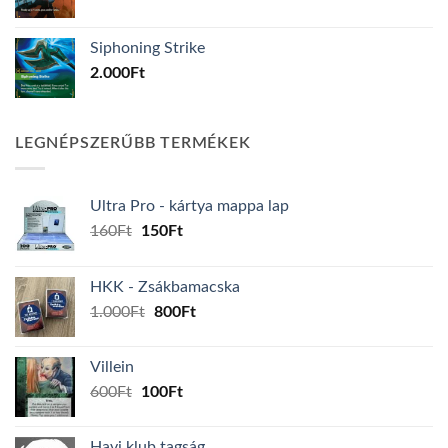
Siphoning Strike
2.000
Ft
LEGNÉPSZERŰBB TERMÉKEK
Ultra Pro - kártya mappa lap
Original
Current
160
Ft
150
Ft
price
price
was:
is:
HKK - Zsákbamacska
160Ft.
150Ft.
Original
Current
1.000
Ft
800
Ft
price
price
was:
is:
Villein
1.000Ft.
800Ft.
Original
Current
600
Ft
100
Ft
price
price
was:
is:
Havi klub tagság