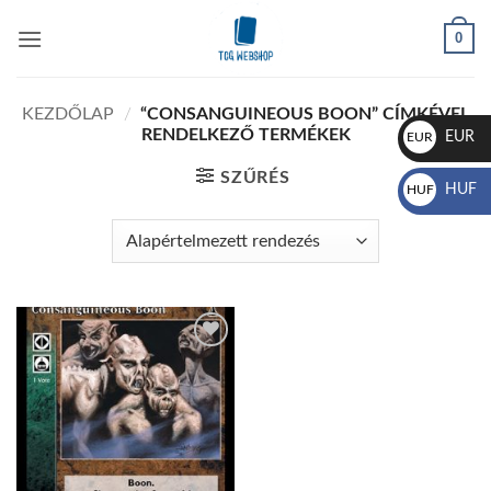
Skip
0
to
content
KEZDŐLAP
/
“CONSANGUINEOUS BOON” CÍMKÉVEL
RENDELKEZŐ TERMÉKEK
EUR
EUR
€
SZŰRÉS
HUF
HUF
Ft
Add to
wishlist