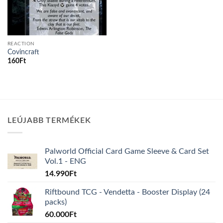
REACTION
Covincraft
160
Ft
LEÚJABB TERMÉKEK
Palworld Official Card Game Sleeve & Card Set
Vol.1 - ENG
14.990
Ft
Riftbound TCG - Vendetta - Booster Display (24
packs)
60.000
Ft