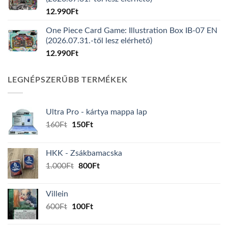
12.990
Ft
One Piece Card Game: Illustration Box IB-07 EN
(2026.07.31.-től lesz elérhető)
12.990
Ft
LEGNÉPSZERŰBB TERMÉKEK
Ultra Pro - kártya mappa lap
Original
Current
160
Ft
150
Ft
price
price
was:
is:
HKK - Zsákbamacska
160Ft.
150Ft.
Original
Current
1.000
Ft
800
Ft
price
price
was:
is:
Villein
1.000Ft.
800Ft.
Original
Current
600
Ft
100
Ft
price
price
was:
is: