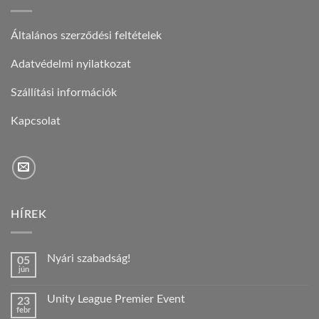
Általános szerződési feltételek
Adatvédelmi nyilatkozat
Szállítási információk
Kapcsolat
HÍREK
Nyári szabadság!
05
jún
Nincs
hozzászólás
a(z)
Unity League Premier Event
23
Nyári
febr
szabadság!
Nincs