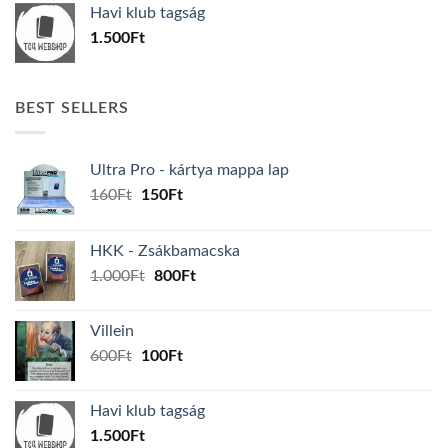
Havi klub tagság
600Ft.
100Ft.
1.500
Ft
BEST SELLERS
Ultra Pro - kártya mappa lap
Original
Current
160
Ft
150
Ft
price
price
was:
is:
HKK - Zsákbamacska
160Ft.
150Ft.
Original
Current
1.000
Ft
800
Ft
price
price
was:
is:
Villein
1.000Ft.
800Ft.
Original
Current
600
Ft
100
Ft
price
price
was:
is:
Havi klub tagság
600Ft.
100Ft.
1.500
Ft