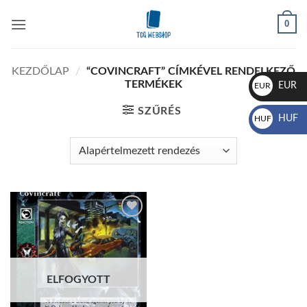
Skip
0
to
content
KEZDŐLAP
/
“COVINCRAFT” CÍMKÉVEL RENDELKEZŐ
TERMÉKEK
EUR
EUR
€
SZŰRÉS
HUF
HUF
Ft
Add to
wishlist
ELFOGYOTT