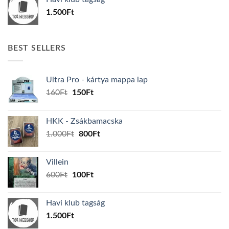
600Ft.
100Ft.
1.500
Ft
BEST SELLERS
Ultra Pro - kártya mappa lap
Original
Current
160
Ft
150
Ft
price
price
was:
is:
HKK - Zsákbamacska
160Ft.
150Ft.
Original
Current
1.000
Ft
800
Ft
price
price
was:
is:
Villein
1.000Ft.
800Ft.
Original
Current
600
Ft
100
Ft
price
price
was:
is:
Havi klub tagság
600Ft.
100Ft.
1.500
Ft