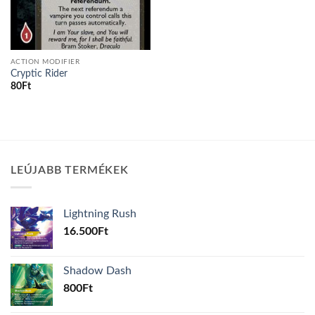
ACTION MODIFIER
Cryptic Rider
80
Ft
LEÚJABB TERMÉKEK
Lightning Rush
16.500
Ft
Shadow Dash
800
Ft