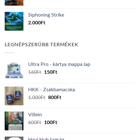
Siphoning Strike
2.000
Ft
LEGNÉPSZERŰBB TERMÉKEK
Ultra Pro - kártya mappa lap
Original
Current
160
Ft
150
Ft
price
price
was:
is:
HKK - Zsákbamacska
160Ft.
150Ft.
Original
Current
1.000
Ft
800
Ft
price
price
was:
is:
Villein
1.000Ft.
800Ft.
Original
Current
600
Ft
100
Ft
price
price
was:
is:
Havi klub tagság