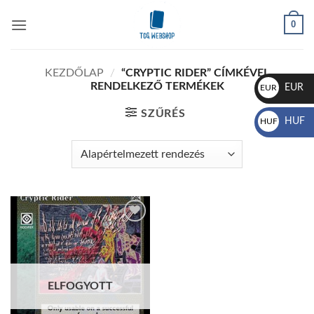
Skip
0
to
content
KEZDŐLAP
/
“CRYPTIC RIDER” CÍMKÉVEL
RENDELKEZŐ TERMÉKEK
EUR
EUR
€
SZŰRÉS
HUF
HUF
Ft
Add to
wishlist
ELFOGYOTT