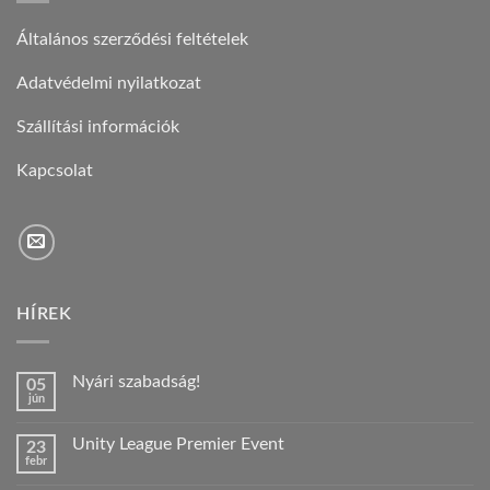
Általános szerződési feltételek
Adatvédelmi nyilatkozat
Szállítási információk
Kapcsolat
HÍREK
Nyári szabadság!
05
jún
Nincs
hozzászólás
a(z)
Unity League Premier Event
23
Nyári
febr
szabadság!
Nincs
bejegyzéshez
hozzászólás