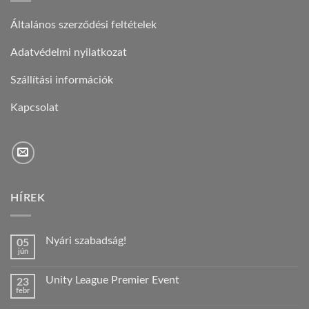
Általános szerződési feltételek
Adatvédelmi nyilatkozat
Szállítási információk
Kapcsolat
HÍREK
Nyári szabadság!
05
jún
Nincs
hozzászólás
a(z)
Unity League Premier Event
23
Nyári
febr
szabadság!
Nincs
bejegyzéshez
hozzászólás