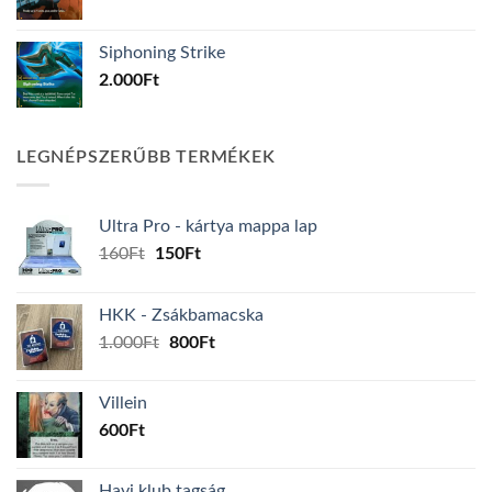
Siphoning Strike
2.000
Ft
LEGNÉPSZERŰBB TERMÉKEK
Ultra Pro - kártya mappa lap
Original
Current
160
Ft
150
Ft
price
price
was:
is:
HKK - Zsákbamacska
160Ft.
150Ft.
Original
Current
1.000
Ft
800
Ft
price
price
was:
is:
Villein
1.000Ft.
800Ft.
600
Ft
Havi klub tagság