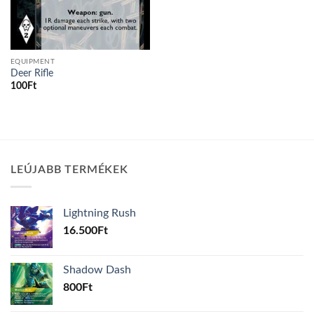
EQUIPMENT
Deer Rifle
100
Ft
LEÚJABB TERMÉKEK
Lightning Rush
16.500
Ft
Shadow Dash
800
Ft