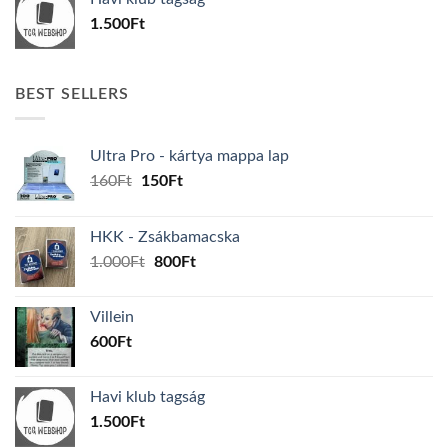
1.500
Ft
BEST SELLERS
Ultra Pro - kártya mappa lap
Original
Current
160
Ft
150
Ft
price
price
was:
is:
HKK - Zsákbamacska
160Ft.
150Ft.
Original
Current
1.000
Ft
800
Ft
price
price
was:
is:
Villein
1.000Ft.
800Ft.
600
Ft
Havi klub tagság
1.500
Ft