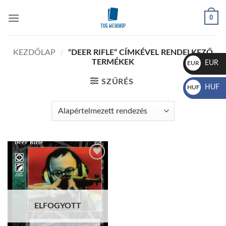
Skip
0
to
content
KEZDŐLAP
/
“DEER RIFLE” CÍMKÉVEL RENDELKEZŐ
TERMÉKEK
EUR
EUR
€
SZŰRÉS
HUF
HUF
Ft
Add to
wishlist
ELFOGYOTT