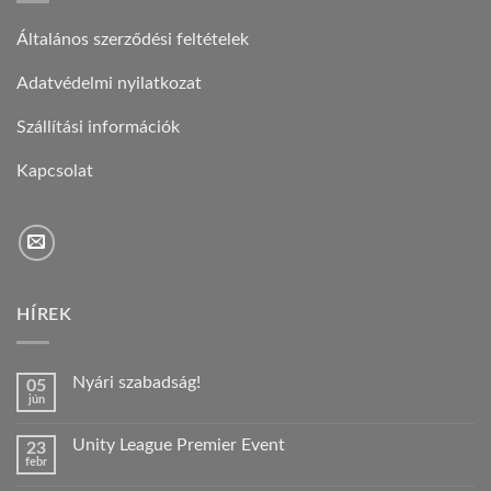
Általános szerződési feltételek
Adatvédelmi nyilatkozat
Szállítási információk
Kapcsolat
HÍREK
Nyári szabadság!
05
jún
Nincs
hozzászólás
a(z)
Unity League Premier Event
23
Nyári
febr
szabadság!
Nincs
bejegyzéshez
hozzászólás