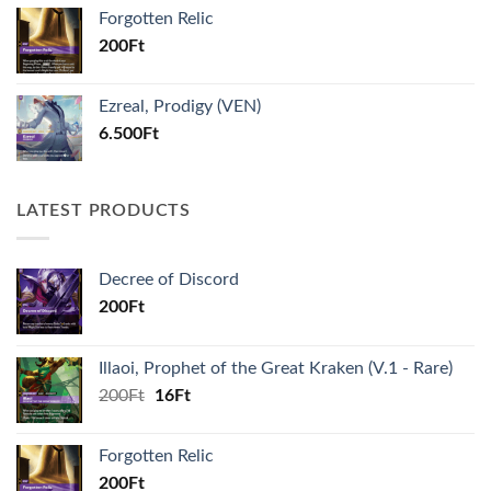
was:
is:
Forgotten Relic
200Ft.
16Ft.
200
Ft
Ezreal, Prodigy (VEN)
6.500
Ft
LATEST PRODUCTS
Decree of Discord
200
Ft
Illaoi, Prophet of the Great Kraken (V.1 - Rare)
Original
Current
200
Ft
16
Ft
price
price
was:
is:
Forgotten Relic
200Ft.
16Ft.
200
Ft