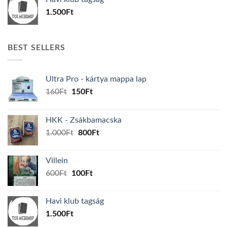
600Ft.
100Ft.
1.500
Ft
BEST SELLERS
Ultra Pro - kártya mappa lap
Original
Current
160
Ft
150
Ft
price
price
was:
is:
HKK - Zsákbamacska
160Ft.
150Ft.
Original
Current
1.000
Ft
800
Ft
price
price
was:
is:
Villein
1.000Ft.
800Ft.
Original
Current
600
Ft
100
Ft
price
price
was:
is:
Havi klub tagság
600Ft.
100Ft.
1.500
Ft