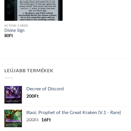
ACTION CARDS
Divine Sign
80
Ft
LEÚJABB TERMÉKEK
Decree of Discord
200
Ft
Illaoi, Prophet of the Great Kraken (V.1 - Rare)
Original
Current
200
Ft
16
Ft
price
price