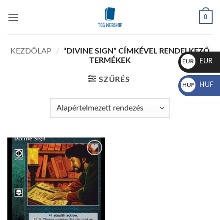
Skip
0
to
content
KEZDŐLAP
/
“DIVINE SIGN” CÍMKÉVEL RENDELKEZŐ
TERMÉKEK
EUR
EUR
€
SZŰRÉS
HUF
HUF
Ft
Add to
wishlist