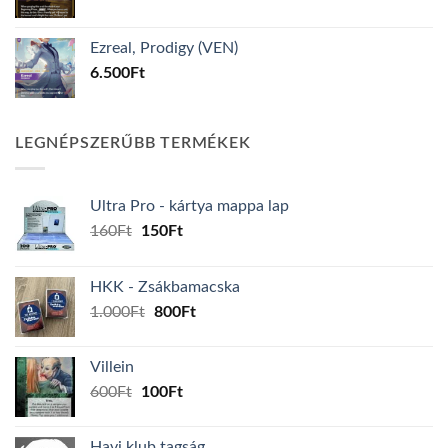
Ezreal, Prodigy (VEN)
6.500
Ft
LEGNÉPSZERŰBB TERMÉKEK
Ultra Pro - kártya mappa lap
Original
Current
160
Ft
150
Ft
price
price
was:
is:
HKK - Zsákbamacska
160Ft.
150Ft.
Original
Current
1.000
Ft
800
Ft
price
price
was:
is:
Villein
1.000Ft.
800Ft.
Original
Current
600
Ft
100
Ft
price
price
was:
is:
Havi klub tagság